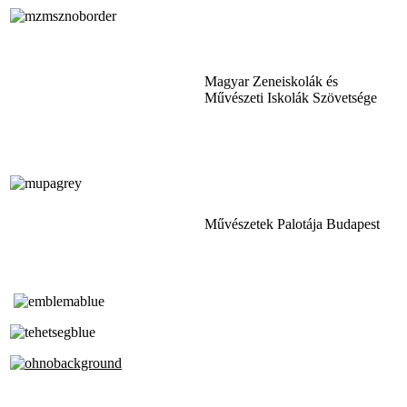
Magyar Zeneiskolák és
Művészeti Iskolák Szövetsége
Művészetek Palotája Budapest
Tóth Aladár Zeneiskola
Alapfokú Művészeti Iskola
Az Oktatási Hivatal Bázisintézménye
Akkreditált Kiváló Tehetségpont
A Liszt Ferenc Zeneművészeti Egyetem
a Debreceni Egyetem és a