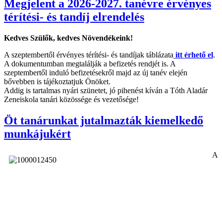
Megjelent a 2026-2027. tanévre érvényes
térítési- és tandíj elrendelés
Kedves Szülők, kedves Növendékeink!
A szeptembertől érvényes térítési- és tandíjak táblázata
itt érhető el
.
A dokumentumban megtalálják a befizetés rendjét is. A
szeptembertől induló befizetésekről majd az új tanév elején
bővebben is tájékoztatjuk Önöket.
Addig is tartalmas nyári szünetet, jó pihenést kíván a Tóth Aladár
Zeneiskola tanári közössége és vezetősége!
Öt tanárunkat jutalmazták kiemelkedő
munkájukért
A