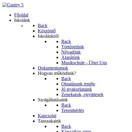
Főoldal
Iskolánk
Back
Köszöntő
Iskolánkról
Back
Történetünk
Névadónk
Alapítónk
Musikschule - Über Uns
Dokumentumok
Hogyan működünk?
Back
Oktatásunk rendje
Jó gyakorlataink
Zenekarok, együttesek
Szolgáltatásaink
Back
Terembérlés
Kapcsolat
Tanszakaink
Back
Klasszikus zene