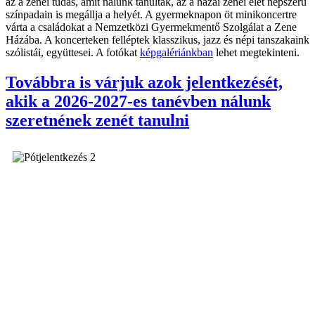
az a zenei tudás, amit nálunk tanultak, az a hazai zenei élet népszerű
színpadain is megállja a helyét. A gyermeknapon öt minikoncertre
várta a családokat a Nemzetközi Gyermekmentő Szolgálat a Zene
Házába. A koncerteken felléptek klasszikus, jazz és népi tanszakaink
szólistái, együttesei. A fotókat
képgalériánkban
lehet megtekinteni.
Továbbra is várjuk azok jelentkezését,
akik a 2026-2027-es tanévben nálunk
szeretnének zenét tanulni