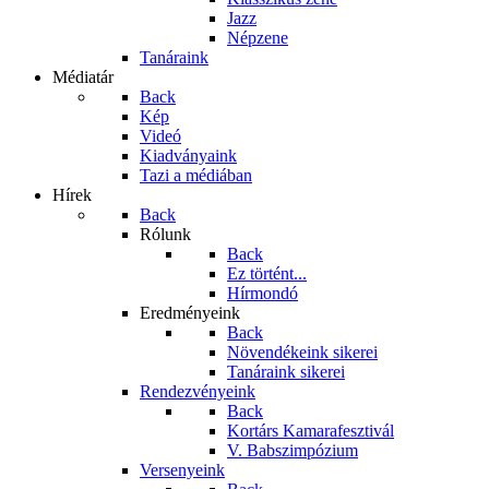
Jazz
Népzene
Tanáraink
Médiatár
Back
Kép
Videó
Kiadványaink
Tazi a médiában
Hírek
Back
Rólunk
Back
Ez történt...
Hírmondó
Eredményeink
Back
Növendékeink sikerei
Tanáraink sikerei
Rendezvényeink
Back
Kortárs Kamarafesztivál
V. Babszimpózium
Versenyeink