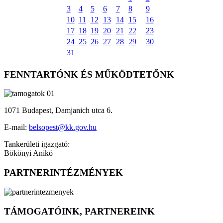
3
4
5
6
7
8
9
10
11
12
13
14
15
16
17
18
19
20
21
22
23
24
25
26
27
28
29
30
31
FENNTARTÓNK ÉS MŰKÖDTETŐNK
1071 Budapest, Damjanich utca 6.
E-mail:
belsopest@kk.gov.hu
Tankerületi igazgató:
Bökönyi Anikó
PARTNERINTÉZMÉNYEK
TÁMOGATÓINK, PARTNEREINK