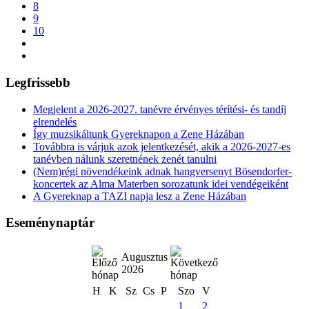
8
9
10
Legfrissebb
Megjelent a 2026-2027. tanévre érvényes térítési- és tandíj
elrendelés
Így muzsikáltunk Gyereknapon a Zene Házában
Továbbra is várjuk azok jelentkezését, akik a 2026-2027-es
tanévben nálunk szeretnének zenét tanulni
(Nem)régi növendékeink adnak hangversenyt Bösendorfer-
koncertek az Alma Materben sorozatunk idei vendégeiként
A Gyereknap a TAZI napja lesz a Zene Házában
Eseménynaptár
Augusztus
2026
H
K
Sz
Cs
P
Szo
V
1
2