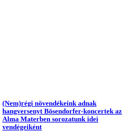
(Nem)régi növendékeink adnak
hangversenyt Bösendorfer-koncertek az
Alma Materben sorozatunk idei
vendégeiként