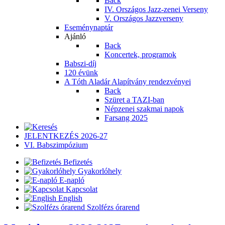
Back
IV. Országos Jazz-zenei Verseny
V. Országos Jazzverseny
Eseménynaptár
Ajánló
Back
Koncertek, programok
Babszi-díj
120 évünk
A Tóth Aladár Alapítvány rendezvényei
Back
Szüret a TAZI-ban
Népzenei szakmai napok
Farsang 2025
JELENTKEZÉS 2026-27
VI. Babszimpózium
Befizetés
Gyakorlóhely
E-napló
Kapcsolat
English
Szolfézs órarend