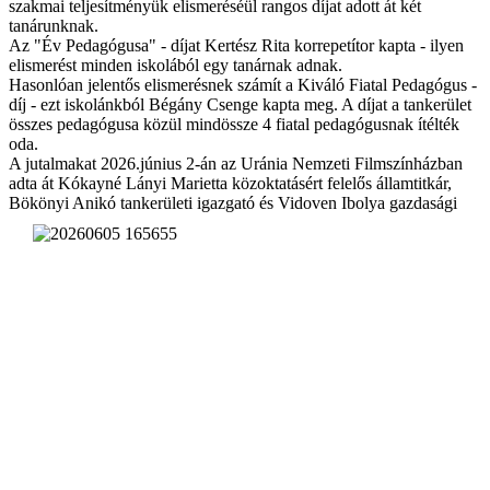
szakmai teljesítményük elismeréséül rangos díjat adott át két
tanárunknak.
Az "Év Pedagógusa" - díjat Kertész Rita korrepetítor kapta - ilyen
elismerést minden iskolából egy tanárnak adnak.
Hasonlóan jelentős elismerésnek számít a Kiváló Fiatal Pedagógus -
díj - ezt iskolánkból Bégány Csenge kapta meg. A díjat a tankerület
összes pedagógusa közül mindössze 4 fiatal pedagógusnak ítélték
oda.
A jutalmakat 2026.június 2-án az Uránia Nemzeti Filmszínházban
adta át Kókayné Lányi Marietta közoktatásért felelős államtitkár,
Bökönyi Anikó tankerületi igaz
gató és Vidoven Ibolya gazdasági