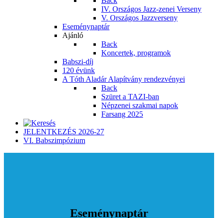
Back
IV. Országos Jazz-zenei Verseny
V. Országos Jazzverseny
Eseménynaptár
Ajánló
Back
Koncertek, programok
Babszi-díj
120 évünk
A Tóth Aladár Alapítvány rendezvényei
Back
Szüret a TAZI-ban
Népzenei szakmai napok
Farsang 2025
JELENTKEZÉS 2026-27
VI. Babszimpózium
Eseménynaptár