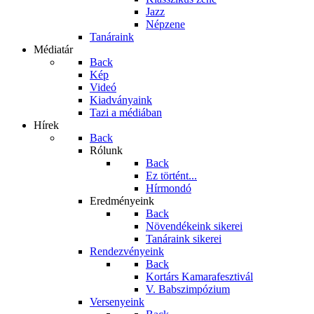
Jazz
Népzene
Tanáraink
Médiatár
Back
Kép
Videó
Kiadványaink
Tazi a médiában
Hírek
Back
Rólunk
Back
Ez történt...
Hírmondó
Eredményeink
Back
Növendékeink sikerei
Tanáraink sikerei
Rendezvényeink
Back
Kortárs Kamarafesztivál
V. Babszimpózium
Versenyeink