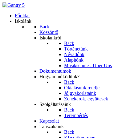
Főoldal
Iskolánk
Back
Köszöntő
Iskolánkról
Back
Történetünk
Névadónk
Alapítónk
Musikschule - Über Uns
Dokumentumok
Hogyan működünk?
Back
Oktatásunk rendje
Jó gyakorlataink
Zenekarok, együttesek
Szolgáltatásaink
Back
Terembérlés
Kapcsolat
Tanszakaink
Back
Klasszikus zene