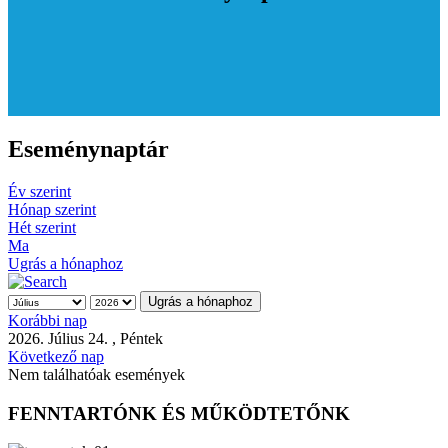
Eseménynaptár
Év szerint
Hónap szerint
Hét szerint
Ma
Ugrás a hónaphoz
Ugrás a hónaphoz
Korábbi nap
2026. Július 24. , Péntek
Következő nap
Nem találhatóak események
FENNTARTÓNK ÉS MŰKÖDTETŐNK