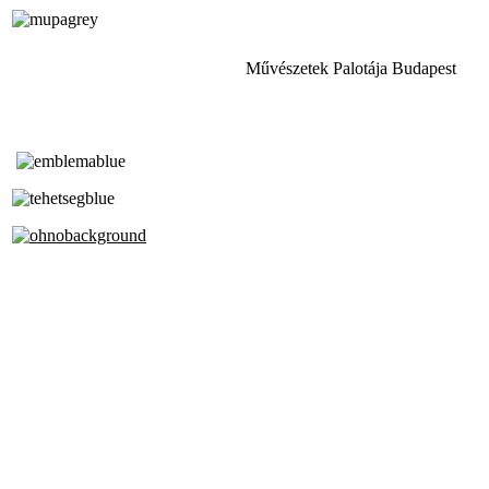
Művészetek Palotája Budapest
Tóth Aladár Zeneiskola
Alapfokú Művészeti Iskola
Az Oktatási Hivatal Bázisintézménye
Akkreditált Kiváló Tehetségpont
A Liszt Ferenc Zeneművészeti Egyetem
a Debreceni Egyetem és a
Pécsi Tudományegyetem Partneriskolája