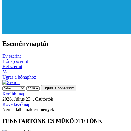
Eseménynaptár
Év szerint
Hónap szerint
Hét szerint
Ma
Ugrás a hónaphoz
Ugrás a hónaphoz
Korábbi nap
2026. Július 23. , Csütörtök
Következő nap
Nem találhatóak események
FENNTARTÓNK ÉS MŰKÖDTETŐNK