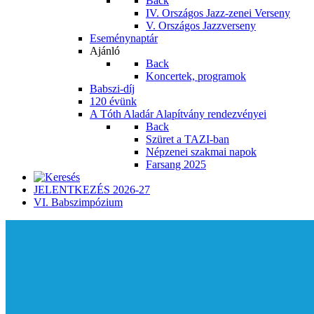
Back
IV. Országos Jazz-zenei Verseny
V. Országos Jazzverseny
Eseménynaptár
Ajánló
Back
Koncertek, programok
Babszi-díj
120 évünk
A Tóth Aladár Alapítvány rendezvényei
Back
Szüret a TAZI-ban
Népzenei szakmai napok
Farsang 2025
JELENTKEZÉS 2026-27
VI. Babszimpózium