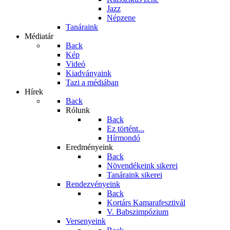
Jazz
Népzene
Tanáraink
Médiatár
Back
Kép
Videó
Kiadványaink
Tazi a médiában
Hírek
Back
Rólunk
Back
Ez történt...
Hírmondó
Eredményeink
Back
Növendékeink sikerei
Tanáraink sikerei
Rendezvényeink
Back
Kortárs Kamarafesztivál
V. Babszimpózium
Versenyeink