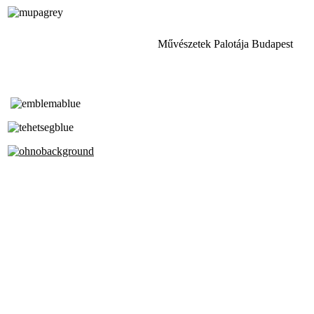
Művészetek Palotája Budapest
Tóth Aladár Zeneiskola
Alapfokú Művészeti Iskola
Az Oktatási Hivatal Bázisintézménye
Akkreditált Kiváló Tehetségpont
A Liszt Ferenc Zeneművészeti Egyetem
a Debreceni Egyetem és a
Pécsi Tudományegyetem Partneriskolája