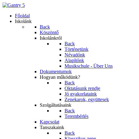
Főoldal
Iskolánk
Back
Köszöntő
Iskolánkról
Back
Történetünk
Névadónk
Alapítónk
Musikschule - Über Uns
Dokumentumok
Hogyan működünk?
Back
Oktatásunk rendje
Jó gyakorlataink
Zenekarok, együttesek
Szolgáltatásaink
Back
Terembérlés
Kapcsolat
Tanszakaink
Back
Klasszikus zene