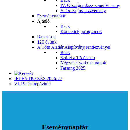
Back
IV. Országos Jazz-zenei Verseny
V. Országos Jazzverseny
Eseménynaptár
Ajánló
Back
Koncertek, programok
Babszi-díj
120 évünk
A Tóth Aladár Alapítvány rendezvényei
Back
Szüret a TAZI-ban
Népzenei szakmai napok
Farsang 2025
JELENTKEZÉS 2026-27
VI. Babszimpózium
Eseménynaptár