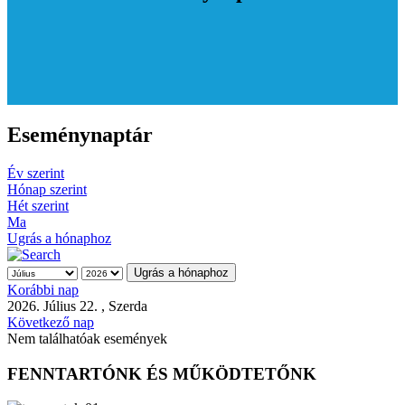
Eseménynaptár
Év szerint
Hónap szerint
Hét szerint
Ma
Ugrás a hónaphoz
Ugrás a hónaphoz
Korábbi nap
2026. Július 22. , Szerda
Következő nap
Nem találhatóak események
FENNTARTÓNK ÉS MŰKÖDTETŐNK