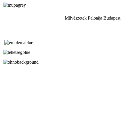
Művészetek Palotája Budapest
Tóth Aladár Zeneiskola
Alapfokú Művészeti Iskola
Az Oktatási Hivatal Bázisintézménye
Akkreditált Kiváló Tehetségpont
A Liszt Ferenc Zeneművészeti Egyetem
a Debreceni Egyetem és a
Pécsi Tudományegyetem Partneriskolája