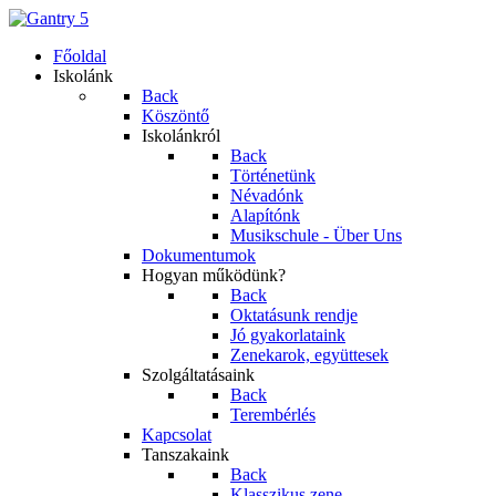
Főoldal
Iskolánk
Back
Köszöntő
Iskolánkról
Back
Történetünk
Névadónk
Alapítónk
Musikschule - Über Uns
Dokumentumok
Hogyan működünk?
Back
Oktatásunk rendje
Jó gyakorlataink
Zenekarok, együttesek
Szolgáltatásaink
Back
Terembérlés
Kapcsolat
Tanszakaink
Back
Klasszikus zene