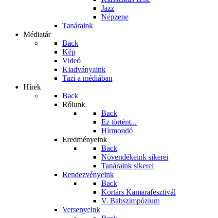
Jazz
Népzene
Tanáraink
Médiatár
Back
Kép
Videó
Kiadványaink
Tazi a médiában
Hírek
Back
Rólunk
Back
Ez történt...
Hírmondó
Eredményeink
Back
Növendékeink sikerei
Tanáraink sikerei
Rendezvényeink
Back
Kortárs Kamarafesztivál
V. Babszimpózium
Versenyeink