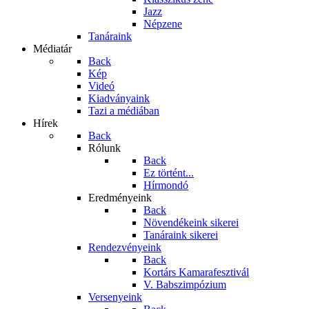
Jazz
Népzene
Tanáraink
Médiatár
Back
Kép
Videó
Kiadványaink
Tazi a médiában
Hírek
Back
Rólunk
Back
Ez történt...
Hírmondó
Eredményeink
Back
Növendékeink sikerei
Tanáraink sikerei
Rendezvényeink
Back
Kortárs Kamarafesztivál
V. Babszimpózium
Versenyeink