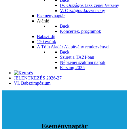
Back
IV. Országos Jazz-zenei Verseny
V. Országos Jazzverseny
Eseménynaptár
Ajánló
Back
Koncertek, programok
Babszi-díj
120 évünk
A Tóth Aladár Alapítvány rendezvényei
Back
Szüret a TAZI-ban
Népzenei szakmai napok
Farsang 2025
JELENTKEZÉS 2026-27
VI. Babszimpózium
Eseménynaptár