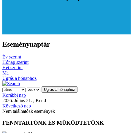
Eseménynaptár
Év szerint
Hónap szerint
Hét szerint
Ma
Ugrás a hónaphoz
Ugrás a hónaphoz
Korábbi nap
2026. Július 21. , Kedd
Következő nap
Nem találhatóak események
FENNTARTÓNK ÉS MŰKÖDTETŐNK