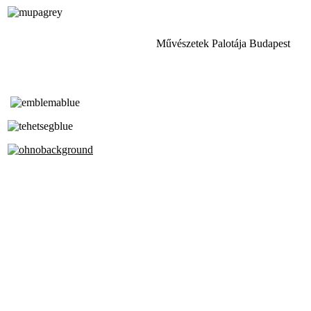
Művészetek Palotája Budapest
Tóth Aladár Zeneiskola
Alapfokú Művészeti Iskola
Az Oktatási Hivatal Bázisintézménye
Akkreditált Kiváló Tehetségpont
A Liszt Ferenc Zeneművészeti Egyetem
a Debreceni Egyetem és a
Pécsi Tudományegyetem Partneriskolája