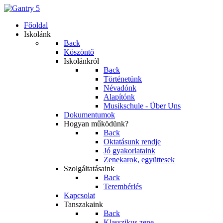
Főoldal
Iskolánk
Back
Köszöntő
Iskolánkról
Back
Történetünk
Névadónk
Alapítónk
Musikschule - Über Uns
Dokumentumok
Hogyan működünk?
Back
Oktatásunk rendje
Jó gyakorlataink
Zenekarok, együttesek
Szolgáltatásaink
Back
Terembérlés
Kapcsolat
Tanszakaink
Back
Klasszikus zene