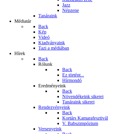
Jazz
Népzene
Tanáraink
Médiatár
Back
Kép
Videó
Kiadványaink
Tazi a médiában
Hírek
Back
Rólunk
Back
Ez történt...
Hírmondó
Eredményeink
Back
Növendékeink sikerei
Tanáraink sikerei
Rendezvényeink
Back
Kortárs Kamarafesztivál
V. Babszimpózium
Versenyeink