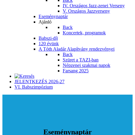
Back
IV. Országos Jazz-zenei Verseny
V. Országos Jazzverseny
Eseménynaptár
Ajánló
Back
Koncertek, programok
Babszi-díj
120 évünk
A Tóth Aladár Alapítvány rendezvényei
Back
Szüret a TAZI-ban
Népzenei szakmai napok
Farsang 2025
JELENTKEZÉS 2026-27
VI. Babszimpózium
Eseménynaptár