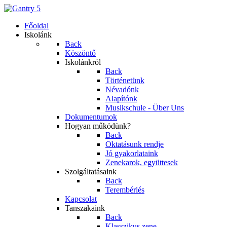
Főoldal
Iskolánk
Back
Köszöntő
Iskolánkról
Back
Történetünk
Névadónk
Alapítónk
Musikschule - Über Uns
Dokumentumok
Hogyan működünk?
Back
Oktatásunk rendje
Jó gyakorlataink
Zenekarok, együttesek
Szolgáltatásaink
Back
Terembérlés
Kapcsolat
Tanszakaink
Back
Klasszikus zene