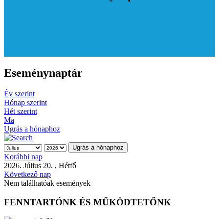
Eseménynaptár
Év szerint
Hónap szerint
Hét szerint
Ma
Ugrás a hónaphoz
Ugrás a hónaphoz
Korábbi nap
2026. Július 20. , Hétfő
Következő nap
Nem találhatóak események
FENNTARTÓNK ÉS MŰKÖDTETŐNK