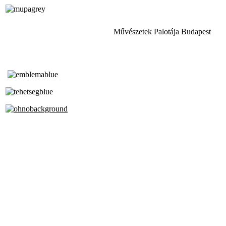
Művészetek Palotája Budapest
Tóth Aladár Zeneiskola
Alapfokú Művészeti Iskola
Az Oktatási Hivatal Bázisintézménye
Akkreditált Kiváló Tehetségpont
A Liszt Ferenc Zeneművészeti Egyetem
a Debreceni Egyetem és a
Pécsi Tudományegyetem Partneriskolája