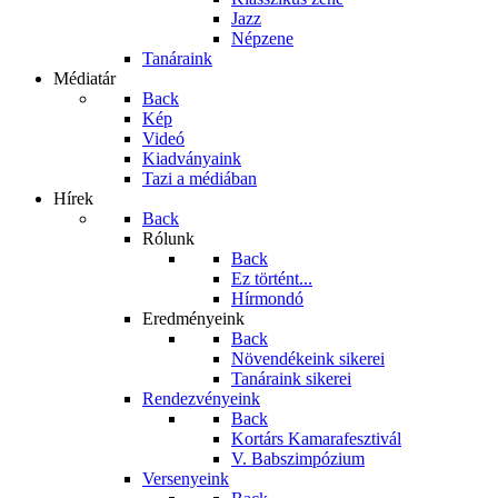
Jazz
Népzene
Tanáraink
Médiatár
Back
Kép
Videó
Kiadványaink
Tazi a médiában
Hírek
Back
Rólunk
Back
Ez történt...
Hírmondó
Eredményeink
Back
Növendékeink sikerei
Tanáraink sikerei
Rendezvényeink
Back
Kortárs Kamarafesztivál
V. Babszimpózium
Versenyeink