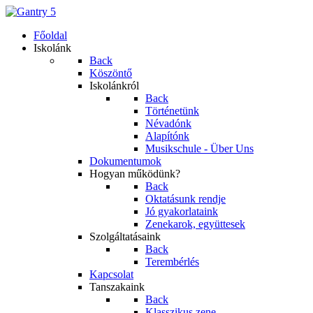
Főoldal
Iskolánk
Back
Köszöntő
Iskolánkról
Back
Történetünk
Névadónk
Alapítónk
Musikschule - Über Uns
Dokumentumok
Hogyan működünk?
Back
Oktatásunk rendje
Jó gyakorlataink
Zenekarok, együttesek
Szolgáltatásaink
Back
Terembérlés
Kapcsolat
Tanszakaink
Back
Klasszikus zene