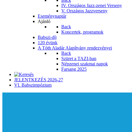
Back
IV. Országos Jazz-zenei Verseny
V. Országos Jazzverseny
Eseménynaptár
Ajánló
Back
Koncertek, programok
Babszi-díj
120 évünk
A Tóth Aladár Alapítvány rendezvényei
Back
Szüret a TAZI-ban
Népzenei szakmai napok
Farsang 2025
JELENTKEZÉS 2026-27
VI. Babszimpózium