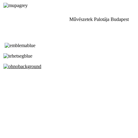
Művészetek Palotája Budapest
Tóth Aladár Zeneiskola
Alapfokú Művészeti Iskola
Az Oktatási Hivatal Bázisintézménye
Akkreditált Kiváló Tehetségpont
A Liszt Ferenc Zeneművészeti Egyetem
a Debreceni Egyetem és a
Pécsi Tudományegyetem Partneriskolája