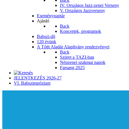
Back
IV. Országos Jazz-zenei Verseny
V. Országos Jazzverseny
Eseménynaptár
Ajánló
Back
Koncertek, programok
Babszi-díj
120 évünk
A Tóth Aladár Alapítvány rendezvényei
Back
Szüret a TAZI-ban
Népzenei szakmai napok
Farsang 2025
JELENTKEZÉS 2026-27
VI. Babszimpózium