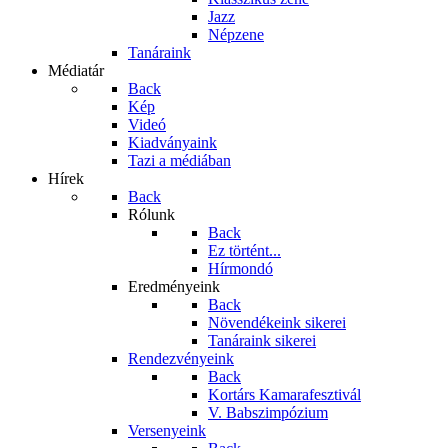
Jazz
Népzene
Tanáraink
Médiatár
Back
Kép
Videó
Kiadványaink
Tazi a médiában
Hírek
Back
Rólunk
Back
Ez történt...
Hírmondó
Eredményeink
Back
Növendékeink sikerei
Tanáraink sikerei
Rendezvényeink
Back
Kortárs Kamarafesztivál
V. Babszimpózium
Versenyeink