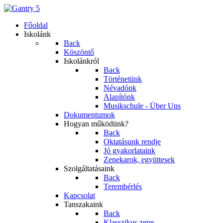
Főoldal
Iskolánk
Back
Köszöntő
Iskolánkról
Back
Történetünk
Névadónk
Alapítónk
Musikschule - Über Uns
Dokumentumok
Hogyan működünk?
Back
Oktatásunk rendje
Jó gyakorlataink
Zenekarok, együttesek
Szolgáltatásaink
Back
Terembérlés
Kapcsolat
Tanszakaink
Back
Klasszikus zene