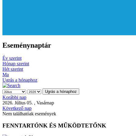
Eseménynaptár
Év szerint
Hónap szerint
Hét szerint
Ma
Ugrás a hónaphoz
Ugrás a hónaphoz
Korábbi nap
2026. Július 05. , Vasárnap
Következő nap
Nem találhatóak események
FENNTARTÓNK ÉS MŰKÖDTETŐNK