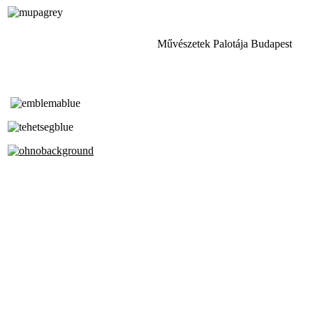
Művészetek Palotája Budapest
Tóth Aladár Zeneiskola
Alapfokú Művészeti Iskola
Az Oktatási Hivatal Bázisintézménye
Akkreditált Kiváló Tehetségpont
A Liszt Ferenc Zeneművészeti Egyetem
a Debreceni Egyetem és a
Pécsi Tudományegyetem Partneriskolája