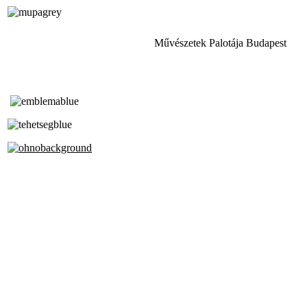
Művészetek Palotája Budapest
Tóth Aladár Zeneiskola
Alapfokú Művészeti Iskola
Az Oktatási Hivatal Bázisintézménye
Akkreditált Kiváló Tehetségpont
A Liszt Ferenc Zeneművészeti Egyetem
a Debreceni Egyetem és a
Pécsi Tudományegyetem Partneriskolája