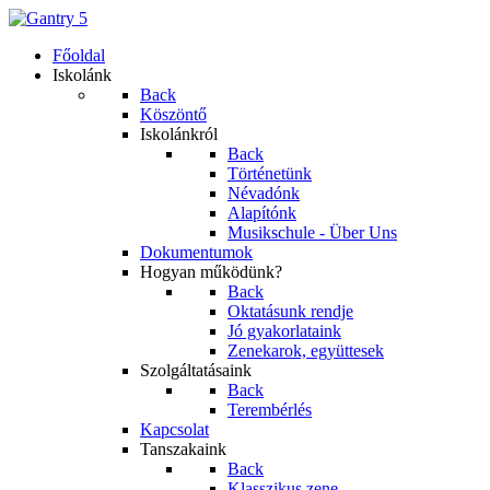
Főoldal
Iskolánk
Back
Köszöntő
Iskolánkról
Back
Történetünk
Névadónk
Alapítónk
Musikschule - Über Uns
Dokumentumok
Hogyan működünk?
Back
Oktatásunk rendje
Jó gyakorlataink
Zenekarok, együttesek
Szolgáltatásaink
Back
Terembérlés
Kapcsolat
Tanszakaink
Back
Klasszikus zene