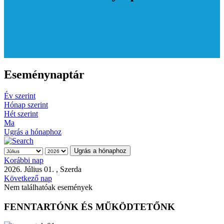
Eseménynaptár
Év szerint
Hónap szerint
Hét szerint
Ma
Ugrás a hónaphoz
Ugrás a hónaphoz
Korábbi nap
2026. Július 01. , Szerda
Következő nap
Nem találhatóak események
FENNTARTÓNK ÉS MŰKÖDTETŐNK