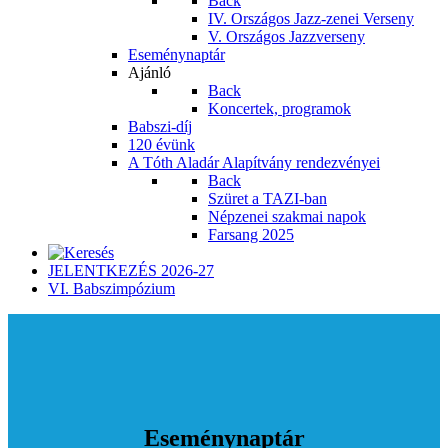
Back
IV. Országos Jazz-zenei Verseny
V. Országos Jazzverseny
Eseménynaptár
Ajánló
Back
Koncertek, programok
Babszi-díj
120 évünk
A Tóth Aladár Alapítvány rendezvényei
Back
Szüret a TAZI-ban
Népzenei szakmai napok
Farsang 2025
JELENTKEZÉS 2026-27
VI. Babszimpózium
Eseménynaptár