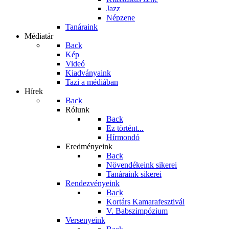
Jazz
Népzene
Tanáraink
Médiatár
Back
Kép
Videó
Kiadványaink
Tazi a médiában
Hírek
Back
Rólunk
Back
Ez történt...
Hírmondó
Eredményeink
Back
Növendékeink sikerei
Tanáraink sikerei
Rendezvényeink
Back
Kortárs Kamarafesztivál
V. Babszimpózium
Versenyeink