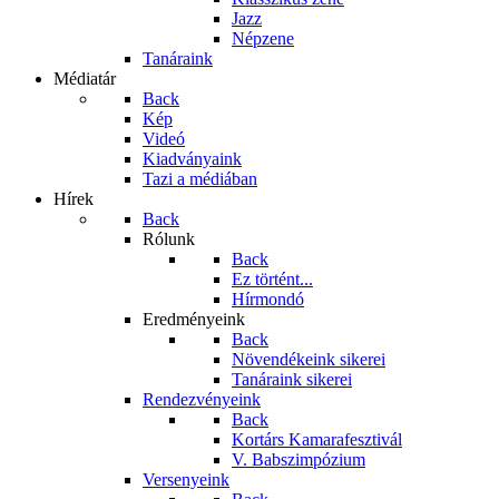
Jazz
Népzene
Tanáraink
Médiatár
Back
Kép
Videó
Kiadványaink
Tazi a médiában
Hírek
Back
Rólunk
Back
Ez történt...
Hírmondó
Eredményeink
Back
Növendékeink sikerei
Tanáraink sikerei
Rendezvényeink
Back
Kortárs Kamarafesztivál
V. Babszimpózium
Versenyeink