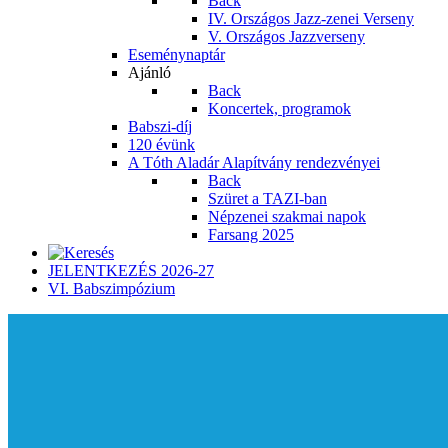
Back
IV. Országos Jazz-zenei Verseny
V. Országos Jazzverseny
Eseménynaptár
Ajánló
Back
Koncertek, programok
Babszi-díj
120 évünk
A Tóth Aladár Alapítvány rendezvényei
Back
Szüret a TAZI-ban
Népzenei szakmai napok
Farsang 2025
JELENTKEZÉS 2026-27
VI. Babszimpózium