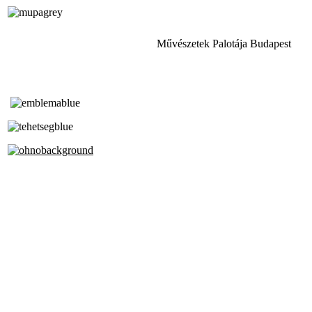
Művészetek Palotája Budapest
Tóth Aladár Zeneiskola
Alapfokú Művészeti Iskola
Az Oktatási Hivatal Bázisintézménye
Akkreditált Kiváló Tehetségpont
A Liszt Ferenc Zeneművészeti Egyetem
a Debreceni Egyetem és a
Pécsi Tudományegyetem Partneriskolája