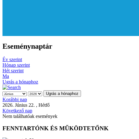
Eseménynaptár
Év szerint
Hónap szerint
Hét szerint
Ma
Ugrás a hónaphoz
Ugrás a hónaphoz
Korábbi nap
2026. Június 22. , Hétfő
Következő nap
Nem találhatóak események
FENNTARTÓNK ÉS MŰKÖDTETŐNK