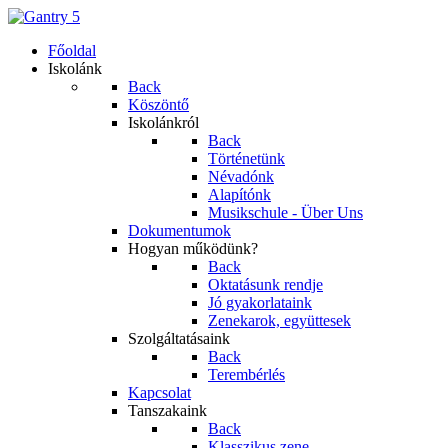
Főoldal
Iskolánk
Back
Köszöntő
Iskolánkról
Back
Történetünk
Névadónk
Alapítónk
Musikschule - Über Uns
Dokumentumok
Hogyan működünk?
Back
Oktatásunk rendje
Jó gyakorlataink
Zenekarok, együttesek
Szolgáltatásaink
Back
Terembérlés
Kapcsolat
Tanszakaink
Back
Klasszikus zene