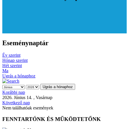
Eseménynaptár
Év szerint
Hónap szerint
Hét szerint
Ma
Ugrás a hónaphoz
Ugrás a hónaphoz
Korábbi nap
2026. Június 14. , Vasárnap
Következő nap
Nem találhatóak események
FENNTARTÓNK ÉS MŰKÖDTETŐNK