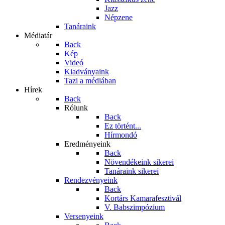
Jazz
Népzene
Tanáraink
Médiatár
Back
Kép
Videó
Kiadványaink
Tazi a médiában
Hírek
Back
Rólunk
Back
Ez történt...
Hírmondó
Eredményeink
Back
Növendékeink sikerei
Tanáraink sikerei
Rendezvényeink
Back
Kortárs Kamarafesztivál
V. Babszimpózium
Versenyeink