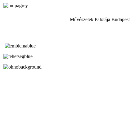
Művészetek Palotája Budapest
Tóth Aladár Zeneiskola
Alapfokú Művészeti Iskola
Az Oktatási Hivatal Bázisintézménye
Akkreditált Kiváló Tehetségpont
A Liszt Ferenc Zeneművészeti Egyetem
a Debreceni Egyetem és a
Pécsi Tudományegyetem Partneriskolája