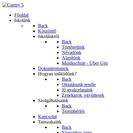
Főoldal
Iskolánk
Back
Köszöntő
Iskolánkról
Back
Történetünk
Névadónk
Alapítónk
Musikschule - Über Uns
Dokumentumok
Hogyan működünk?
Back
Oktatásunk rendje
Jó gyakorlataink
Zenekarok, együttesek
Szolgáltatásaink
Back
Terembérlés
Kapcsolat
Tanszakaink
Back
Klasszikus zene