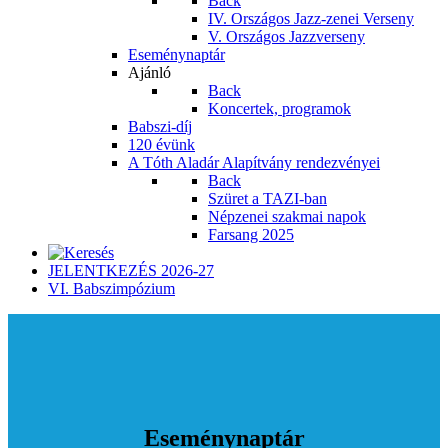
Back
IV. Országos Jazz-zenei Verseny
V. Országos Jazzverseny
Eseménynaptár
Ajánló
Back
Koncertek, programok
Babszi-díj
120 évünk
A Tóth Aladár Alapítvány rendezvényei
Back
Szüret a TAZI-ban
Népzenei szakmai napok
Farsang 2025
JELENTKEZÉS 2026-27
VI. Babszimpózium
Eseménynaptár