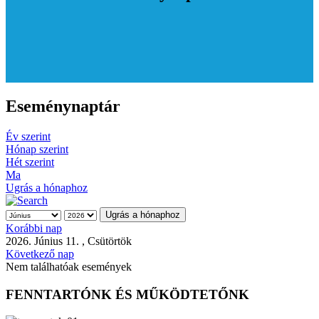
Eseménynaptár
Év szerint
Hónap szerint
Hét szerint
Ma
Ugrás a hónaphoz
Ugrás a hónaphoz
Korábbi nap
2026. Június 11. , Csütörtök
Következő nap
Nem találhatóak események
FENNTARTÓNK ÉS MŰKÖDTETŐNK