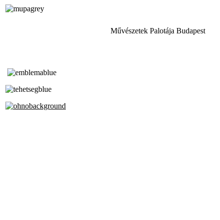
Művészetek Palotája Budapest
Tóth Aladár Zeneiskola
Alapfokú Művészeti Iskola
Az Oktatási Hivatal Bázisintézménye
Akkreditált Kiváló Tehetségpont
A Liszt Ferenc Zeneművészeti Egyetem
a Debreceni Egyetem és a
Pécsi Tudományegyetem Partneriskolája