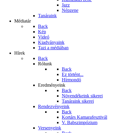
Jazz
Népzene
Tanáraink
Médiatár
Back
Kép
Videó
Kiadványaink
Tazi a médiában
Hírek
Back
Rólunk
Back
Ez történt...
Hírmondó
Eredményeink
Back
Növendékeink sikerei
Tanáraink sikerei
Rendezvényeink
Back
Kortárs Kamarafesztivál
V. Babszimpózium
Versenyeink