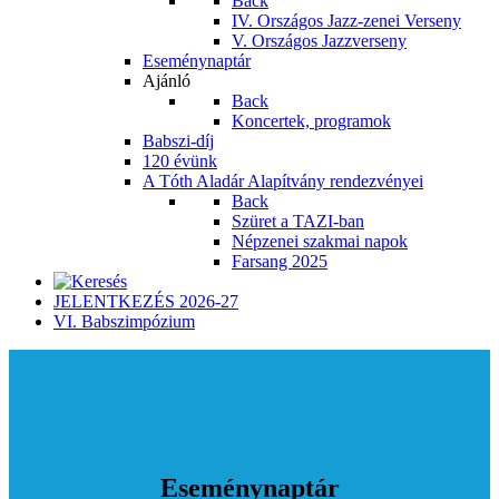
Back
IV. Országos Jazz-zenei Verseny
V. Országos Jazzverseny
Eseménynaptár
Ajánló
Back
Koncertek, programok
Babszi-díj
120 évünk
A Tóth Aladár Alapítvány rendezvényei
Back
Szüret a TAZI-ban
Népzenei szakmai napok
Farsang 2025
JELENTKEZÉS 2026-27
VI. Babszimpózium
Eseménynaptár