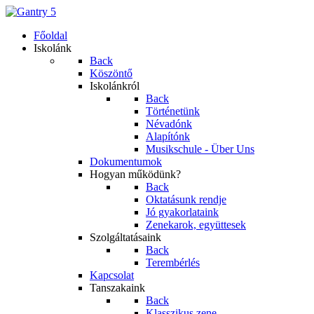
Főoldal
Iskolánk
Back
Köszöntő
Iskolánkról
Back
Történetünk
Névadónk
Alapítónk
Musikschule - Über Uns
Dokumentumok
Hogyan működünk?
Back
Oktatásunk rendje
Jó gyakorlataink
Zenekarok, együttesek
Szolgáltatásaink
Back
Terembérlés
Kapcsolat
Tanszakaink
Back
Klasszikus zene