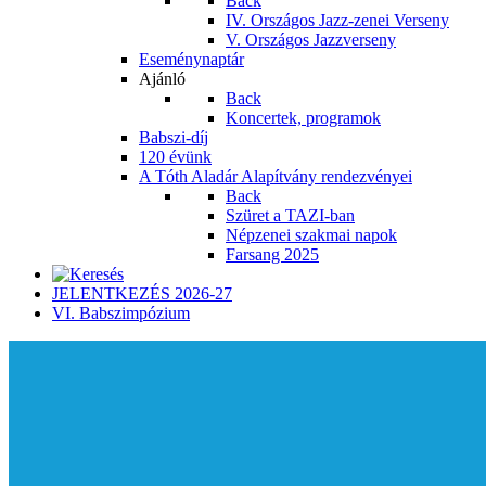
Back
IV. Országos Jazz-zenei Verseny
V. Országos Jazzverseny
Eseménynaptár
Ajánló
Back
Koncertek, programok
Babszi-díj
120 évünk
A Tóth Aladár Alapítvány rendezvényei
Back
Szüret a TAZI-ban
Népzenei szakmai napok
Farsang 2025
JELENTKEZÉS 2026-27
VI. Babszimpózium