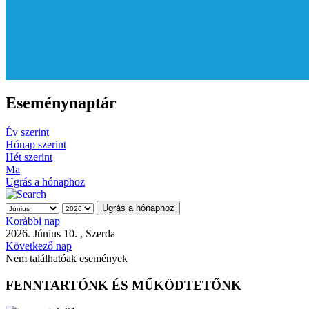
Eseménynaptár
Év szerint
Hónap szerint
Hét szerint
Ma
Ugrás a hónaphoz
Ugrás a hónaphoz
Korábbi nap
2026. Június 10. , Szerda
Következő nap
Nem találhatóak események
FENNTARTÓNK ÉS MŰKÖDTETŐNK