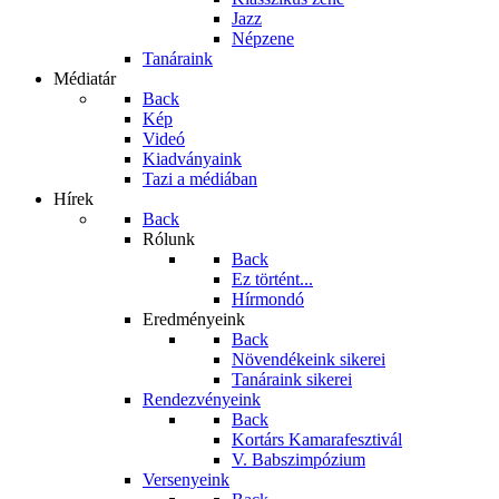
Jazz
Népzene
Tanáraink
Médiatár
Back
Kép
Videó
Kiadványaink
Tazi a médiában
Hírek
Back
Rólunk
Back
Ez történt...
Hírmondó
Eredményeink
Back
Növendékeink sikerei
Tanáraink sikerei
Rendezvényeink
Back
Kortárs Kamarafesztivál
V. Babszimpózium
Versenyeink