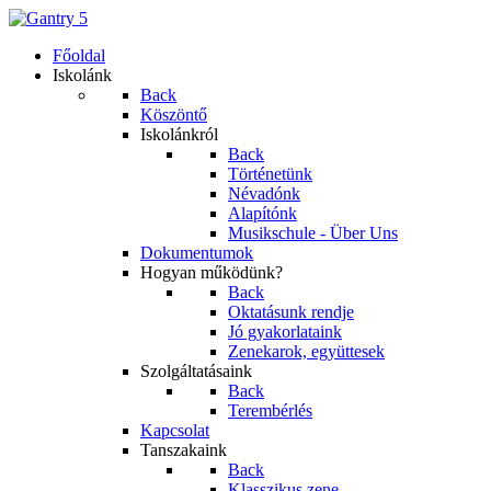
Főoldal
Iskolánk
Back
Köszöntő
Iskolánkról
Back
Történetünk
Névadónk
Alapítónk
Musikschule - Über Uns
Dokumentumok
Hogyan működünk?
Back
Oktatásunk rendje
Jó gyakorlataink
Zenekarok, együttesek
Szolgáltatásaink
Back
Terembérlés
Kapcsolat
Tanszakaink
Back
Klasszikus zene