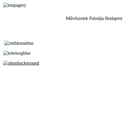
Művészetek Palotája Budapest
Tóth Aladár Zeneiskola
Alapfokú Művészeti Iskola
Az Oktatási Hivatal Bázisintézménye
Akkreditált Kiváló Tehetségpont
A Liszt Ferenc Zeneművészeti Egyetem
a Debreceni Egyetem és a
Pécsi Tudományegyetem Partneriskolája