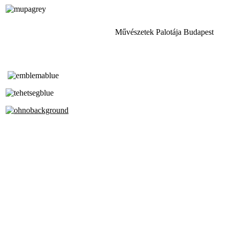
Művészetek Palotája Budapest
Tóth Aladár Zeneiskola
Alapfokú Művészeti Iskola
Az Oktatási Hivatal Bázisintézménye
Akkreditált Kiváló Tehetségpont
A Liszt Ferenc Zeneművészeti Egyetem
a Debreceni Egyetem és a
Pécsi Tudományegyetem Partneriskolája