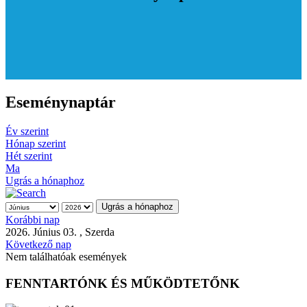
Eseménynaptár
Év szerint
Hónap szerint
Hét szerint
Ma
Ugrás a hónaphoz
Ugrás a hónaphoz
Korábbi nap
2026. Június 03. , Szerda
Következő nap
Nem találhatóak események
FENNTARTÓNK ÉS MŰKÖDTETŐNK