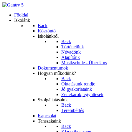
Főoldal
Iskolánk
Back
Köszöntő
Iskolánkról
Back
Történetünk
Névadónk
Alapítónk
Musikschule - Über Uns
Dokumentumok
Hogyan működünk?
Back
Oktatásunk rendje
Jó gyakorlataink
Zenekarok, együttesek
Szolgáltatásaink
Back
Terembérlés
Kapcsolat
Tanszakaink
Back
Klasszikus zene