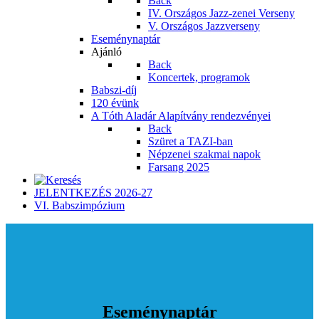
Back
IV. Országos Jazz-zenei Verseny
V. Országos Jazzverseny
Eseménynaptár
Ajánló
Back
Koncertek, programok
Babszi-díj
120 évünk
A Tóth Aladár Alapítvány rendezvényei
Back
Szüret a TAZI-ban
Népzenei szakmai napok
Farsang 2025
JELENTKEZÉS 2026-27
VI. Babszimpózium
Eseménynaptár