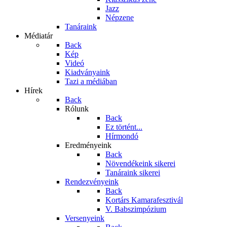
Jazz
Népzene
Tanáraink
Médiatár
Back
Kép
Videó
Kiadványaink
Tazi a médiában
Hírek
Back
Rólunk
Back
Ez történt...
Hírmondó
Eredményeink
Back
Növendékeink sikerei
Tanáraink sikerei
Rendezvényeink
Back
Kortárs Kamarafesztivál
V. Babszimpózium
Versenyeink