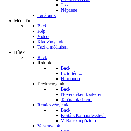
Jazz
Népzene
Tanáraink
Médiatár
Back
Kép
Videó
Kiadványaink
Tazi a médiában
Hírek
Back
Rólunk
Back
Ez történt...
Hírmondó
Eredményeink
Back
Növendékeink sikerei
Tanáraink sikerei
Rendezvényeink
Back
Kortárs Kamarafesztivál
V. Babszimpózium
Versenyeink