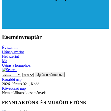
Eseménynaptár
Év szerint
Hónap szerint
Hét szerint
Ma
Ugrás a hónaphoz
Ugrás a hónaphoz
Korábbi nap
2026. Június 02. , Kedd
Következő nap
Nem találhatóak események
FENNTARTÓNK ÉS MŰKÖDTETŐNK