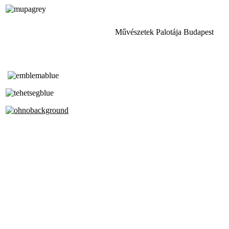
Művészetek Palotája Budapest
Tóth Aladár Zeneiskola
Alapfokú Művészeti Iskola
Az Oktatási Hivatal Bázisintézménye
Akkreditált Kiváló Tehetségpont
A Liszt Ferenc Zeneművészeti Egyetem
a Debreceni Egyetem és a
Pécsi Tudományegyetem Partneriskolája