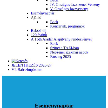
Back
IV. Országos Jazz-zenei Verseny
V. Országos Jazzverseny
Eseménynaptár
Ajánló
Back
Koncertek, programok
Babszi-díj
120 évünk
A Tóth Aladár Alapítvány rendezvényei
Back
Szüret a TAZI-ban
Népzenei szakmai napok
Farsang 2025
JELENTKEZÉS 2026-27
VI. Babszimpózium
Eseménynaptár