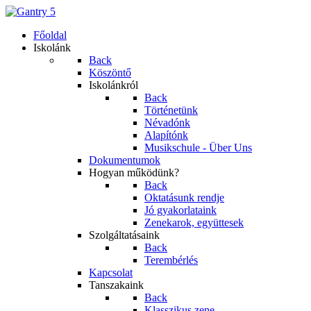
Főoldal
Iskolánk
Back
Köszöntő
Iskolánkról
Back
Történetünk
Névadónk
Alapítónk
Musikschule - Über Uns
Dokumentumok
Hogyan működünk?
Back
Oktatásunk rendje
Jó gyakorlataink
Zenekarok, együttesek
Szolgáltatásaink
Back
Terembérlés
Kapcsolat
Tanszakaink
Back
Klasszikus zene