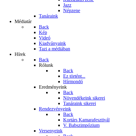
Jazz
Népzene
Tanáraink
Médiatár
Back
Kép
Videó
Kiadványaink
Tazi a médiában
Hírek
Back
Rólunk
Back
Ez történt...
Hírmondó
Eredményeink
Back
Növendékeink sikerei
Tanáraink sikerei
Rendezvényeink
Back
Kortárs Kamarafesztivál
V. Babszimpózium
Versenyeink