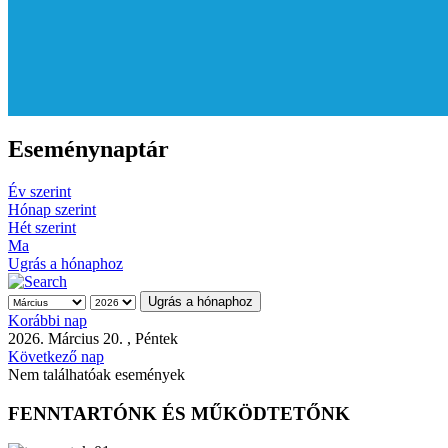
Eseménynaptár
Év szerint
Hónap szerint
Hét szerint
Ma
Ugrás a hónaphoz
Ugrás a hónaphoz
Korábbi nap
2026. Március 20. , Péntek
Következő nap
Nem találhatóak események
FENNTARTÓNK ÉS MŰKÖDTETŐNK