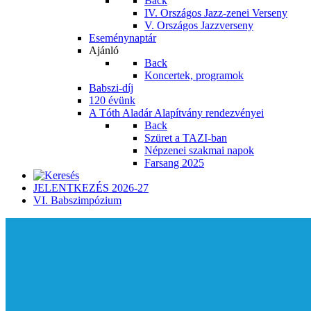
Back
IV. Országos Jazz-zenei Verseny
V. Országos Jazzverseny
Eseménynaptár
Ajánló
Back
Koncertek, programok
Babszi-díj
120 évünk
A Tóth Aladár Alapítvány rendezvényei
Back
Szüret a TAZI-ban
Népzenei szakmai napok
Farsang 2025
JELENTKEZÉS 2026-27
VI. Babszimpózium