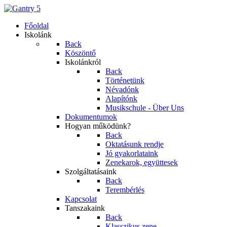
Főoldal
Iskolánk
Back
Köszöntő
Iskolánkról
Back
Történetünk
Névadónk
Alapítónk
Musikschule - Über Uns
Dokumentumok
Hogyan működünk?
Back
Oktatásunk rendje
Jó gyakorlataink
Zenekarok, együttesek
Szolgáltatásaink
Back
Terembérlés
Kapcsolat
Tanszakaink
Back
Klasszikus zene