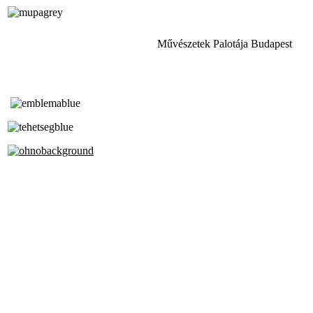
Művészetek Palotája Budapest
Tóth Aladár Zeneiskola
Alapfokú Művészeti Iskola
Az Oktatási Hivatal Bázisintézménye
Akkreditált Kiváló Tehetségpont
A Liszt Ferenc Zeneművészeti Egyetem
a Debreceni Egyetem és a
Pécsi Tudományegyetem Partneriskolája