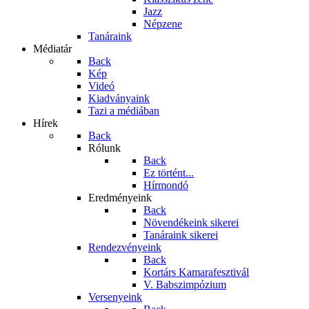
Jazz
Népzene
Tanáraink
Médiatár
Back
Kép
Videó
Kiadványaink
Tazi a médiában
Hírek
Back
Rólunk
Back
Ez történt...
Hírmondó
Eredményeink
Back
Növendékeink sikerei
Tanáraink sikerei
Rendezvényeink
Back
Kortárs Kamarafesztivál
V. Babszimpózium
Versenyeink