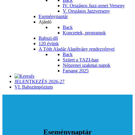
Back
IV. Országos Jazz-zenei Verseny
V. Országos Jazzverseny
Eseménynaptár
Ajánló
Back
Koncertek, programok
Babszi-díj
120 évünk
A Tóth Aladár Alapítvány rendezvényei
Back
Szüret a TAZI-ban
Népzenei szakmai napok
Farsang 2025
JELENTKEZÉS 2026-27
VI. Babszimpózium
Eseménynaptár