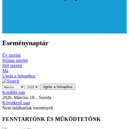
Eseménynaptár
Év szerint
Hónap szerint
Hét szerint
Ma
Ugrás a hónaphoz
Ugrás a hónaphoz
Korábbi nap
2026. Március 18. , Szerda
Következő nap
Nem találhatóak események
FENNTARTÓNK ÉS MŰKÖDTETŐNK