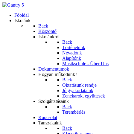
Főoldal
Iskolánk
Back
Köszöntő
Iskolánkról
Back
Történetünk
Névadónk
Alapítónk
Musikschule - Über Uns
Dokumentumok
Hogyan működünk?
Back
Oktatásunk rendje
Jó gyakorlataink
Zenekarok, együttesek
Szolgáltatásaink
Back
Terembérlés
Kapcsolat
Tanszakaink
Back
Klasszikus zene