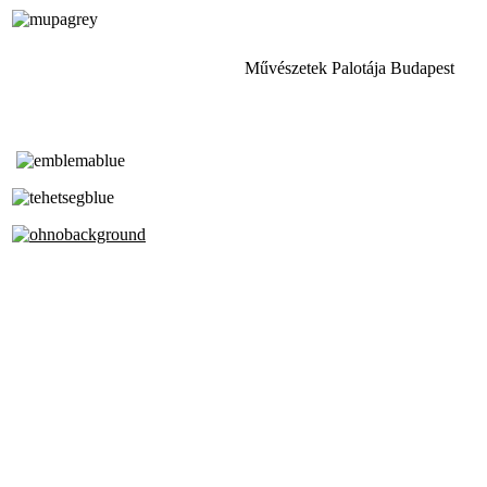
Művészetek Palotája Budapest
Tóth Aladár Zeneiskola
Alapfokú Művészeti Iskola
Az Oktatási Hivatal Bázisintézménye
Akkreditált Kiváló Tehetségpont
A Liszt Ferenc Zeneművészeti Egyetem
a Debreceni Egyetem és a
Pécsi Tudományegyetem Partneriskolája