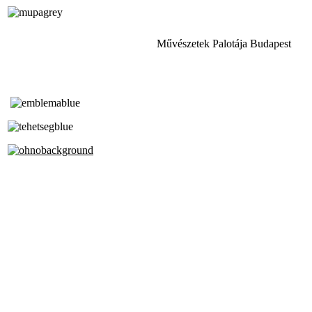
Művészetek Palotája Budapest
Tóth Aladár Zeneiskola
Alapfokú Művészeti Iskola
Az Oktatási Hivatal Bázisintézménye
Akkreditált Kiváló Tehetségpont
A Liszt Ferenc Zeneművészeti Egyetem
a Debreceni Egyetem és a
Pécsi Tudományegyetem Partneriskolája