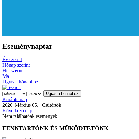
Eseménynaptár
Év szerint
Hónap szerint
Hét szerint
Ma
Ugrás a hónaphoz
Ugrás a hónaphoz
Korábbi nap
2026. Március 05. , Csütörtök
Következő nap
Nem találhatóak események
FENNTARTÓNK ÉS MŰKÖDTETŐNK