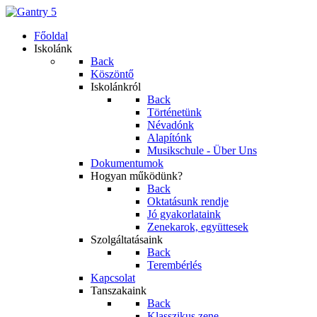
Főoldal
Iskolánk
Back
Köszöntő
Iskolánkról
Back
Történetünk
Névadónk
Alapítónk
Musikschule - Über Uns
Dokumentumok
Hogyan működünk?
Back
Oktatásunk rendje
Jó gyakorlataink
Zenekarok, együttesek
Szolgáltatásaink
Back
Terembérlés
Kapcsolat
Tanszakaink
Back
Klasszikus zene