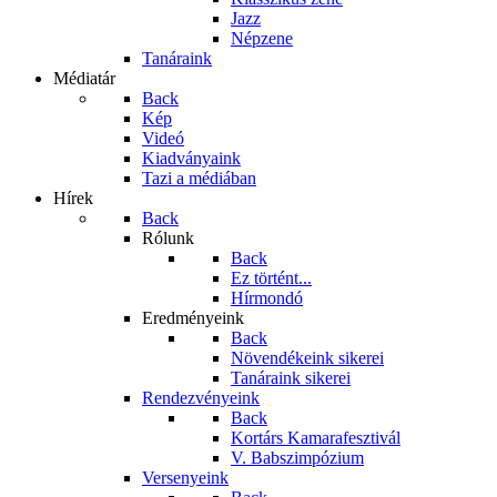
Jazz
Népzene
Tanáraink
Médiatár
Back
Kép
Videó
Kiadványaink
Tazi a médiában
Hírek
Back
Rólunk
Back
Ez történt...
Hírmondó
Eredményeink
Back
Növendékeink sikerei
Tanáraink sikerei
Rendezvényeink
Back
Kortárs Kamarafesztivál
V. Babszimpózium
Versenyeink