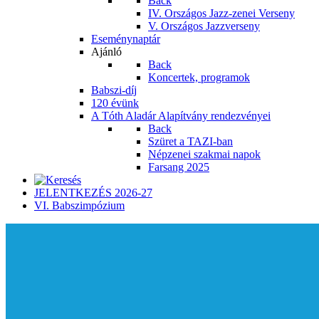
Back
IV. Országos Jazz-zenei Verseny
V. Országos Jazzverseny
Eseménynaptár
Ajánló
Back
Koncertek, programok
Babszi-díj
120 évünk
A Tóth Aladár Alapítvány rendezvényei
Back
Szüret a TAZI-ban
Népzenei szakmai napok
Farsang 2025
JELENTKEZÉS 2026-27
VI. Babszimpózium