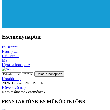
Eseménynaptár
Év szerint
Hónap szerint
Hét szerint
Ma
Ugrás a hónaphoz
Ugrás a hónaphoz
Korábbi nap
2026. Február 20. , Péntek
Következő nap
Nem találhatóak események
FENNTARTÓNK ÉS MŰKÖDTETŐNK