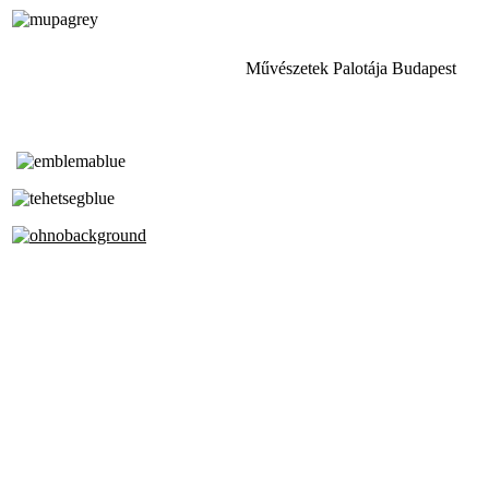
Művészetek Palotája Budapest
Tóth Aladár Zeneiskola
Alapfokú Művészeti Iskola
Az Oktatási Hivatal Bázisintézménye
Akkreditált Kiváló Tehetségpont
A Liszt Ferenc Zeneművészeti Egyetem
a Debreceni Egyetem és a
Pécsi Tudományegyetem Partneriskolája