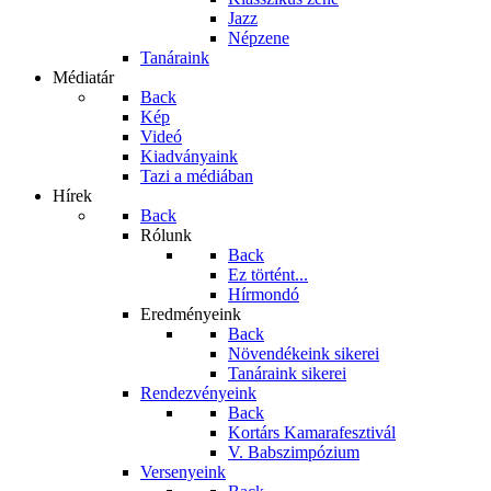
Jazz
Népzene
Tanáraink
Médiatár
Back
Kép
Videó
Kiadványaink
Tazi a médiában
Hírek
Back
Rólunk
Back
Ez történt...
Hírmondó
Eredményeink
Back
Növendékeink sikerei
Tanáraink sikerei
Rendezvényeink
Back
Kortárs Kamarafesztivál
V. Babszimpózium
Versenyeink