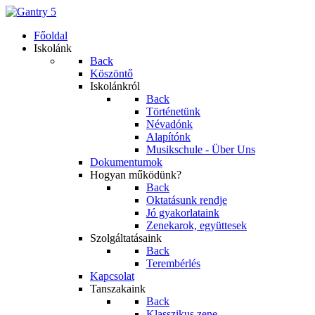
Főoldal
Iskolánk
Back
Köszöntő
Iskolánkról
Back
Történetünk
Névadónk
Alapítónk
Musikschule - Über Uns
Dokumentumok
Hogyan működünk?
Back
Oktatásunk rendje
Jó gyakorlataink
Zenekarok, együttesek
Szolgáltatásaink
Back
Terembérlés
Kapcsolat
Tanszakaink
Back
Klasszikus zene