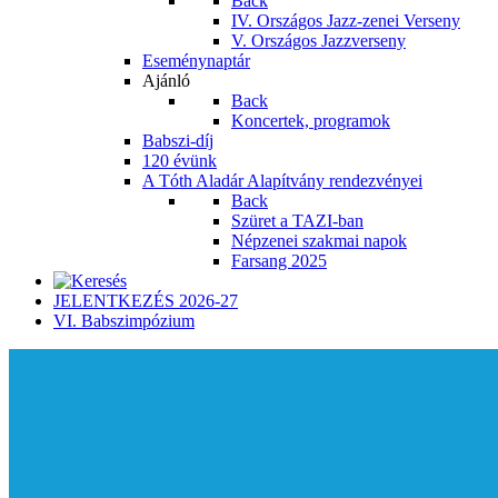
Back
IV. Országos Jazz-zenei Verseny
V. Országos Jazzverseny
Eseménynaptár
Ajánló
Back
Koncertek, programok
Babszi-díj
120 évünk
A Tóth Aladár Alapítvány rendezvényei
Back
Szüret a TAZI-ban
Népzenei szakmai napok
Farsang 2025
JELENTKEZÉS 2026-27
VI. Babszimpózium