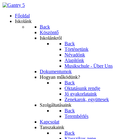
Főoldal
Iskolánk
Back
Köszöntő
Iskolánkról
Back
Történetünk
Névadónk
Alapítónk
Musikschule - Über Uns
Dokumentumok
Hogyan működünk?
Back
Oktatásunk rendje
Jó gyakorlataink
Zenekarok, együttesek
Szolgáltatásaink
Back
Terembérlés
Kapcsolat
Tanszakaink
Back
Klasszikus zene