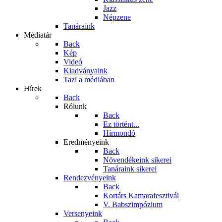
Jazz
Népzene
Tanáraink
Médiatár
Back
Kép
Videó
Kiadványaink
Tazi a médiában
Hírek
Back
Rólunk
Back
Ez történt...
Hírmondó
Eredményeink
Back
Növendékeink sikerei
Tanáraink sikerei
Rendezvényeink
Back
Kortárs Kamarafesztivál
V. Babszimpózium
Versenyeink