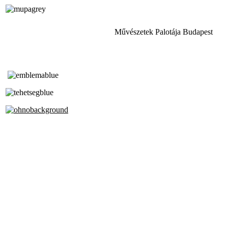
Művészetek Palotája Budapest
Tóth Aladár Zeneiskola
Alapfokú Művészeti Iskola
Az Oktatási Hivatal Bázisintézménye
Akkreditált Kiváló Tehetségpont
A Liszt Ferenc Zeneművészeti Egyetem
a Debreceni Egyetem és a
Pécsi Tudományegyetem Partneriskolája