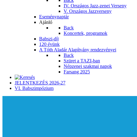
Back
IV. Országos Jazz-zenei Verseny
V. Országos Jazzverseny
Eseménynaptár
Ajánló
Back
Koncertek, programok
Babszi-díj
120 évünk
A Tóth Aladár Alapítvány rendezvényei
Back
Szüret a TAZI-ban
Népzenei szakmai napok
Farsang 2025
JELENTKEZÉS 2026-27
VI. Babszimpózium