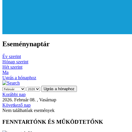
Eseménynaptár
Év szerint
Hónap szerint
Hét szerint
Ma
Ugrás a hónaphoz
Ugrás a hónaphoz
Korábbi nap
2026. Február 08. , Vasárnap
Következő nap
Nem találhatóak események
FENNTARTÓNK ÉS MŰKÖDTETŐNK