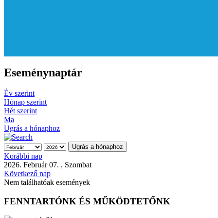
Eseménynaptár
Év szerint
Hónap szerint
Hét szerint
Ma
Ugrás a hónaphoz
Ugrás a hónaphoz
Korábbi nap
2026. Február 07. , Szombat
Következő nap
Nem találhatóak események
FENNTARTÓNK ÉS MŰKÖDTETŐNK