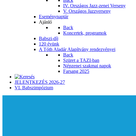
Back
IV. Országos Jazz-zenei Verseny
V. Országos Jazzverseny
Eseménynaptár
Ajánló
Back
Koncertek, programok
Babszi-díj
120 évünk
A Tóth Aladár Alapítvány rendezvényei
Back
Szüret a TAZI-ban
Népzenei szakmai napok
Farsang 2025
JELENTKEZÉS 2026-27
VI. Babszimpózium