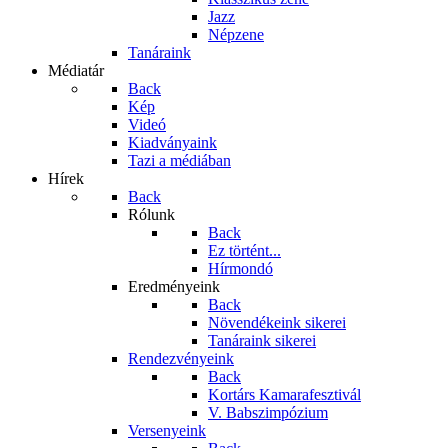
Jazz
Népzene
Tanáraink
Médiatár
Back
Kép
Videó
Kiadványaink
Tazi a médiában
Hírek
Back
Rólunk
Back
Ez történt...
Hírmondó
Eredményeink
Back
Növendékeink sikerei
Tanáraink sikerei
Rendezvényeink
Back
Kortárs Kamarafesztivál
V. Babszimpózium
Versenyeink