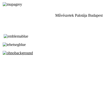
Művészetek Palotája Budapest
Tóth Aladár Zeneiskola
Alapfokú Művészeti Iskola
Az Oktatási Hivatal Bázisintézménye
Akkreditált Kiváló Tehetségpont
A Liszt Ferenc Zeneművészeti Egyetem
a Debreceni Egyetem és a
Pécsi Tudományegyetem Partneriskolája