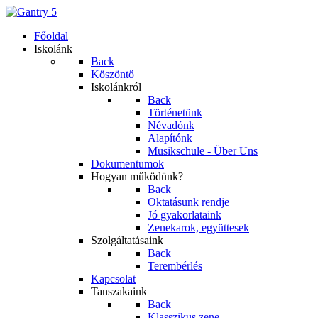
Főoldal
Iskolánk
Back
Köszöntő
Iskolánkról
Back
Történetünk
Névadónk
Alapítónk
Musikschule - Über Uns
Dokumentumok
Hogyan működünk?
Back
Oktatásunk rendje
Jó gyakorlataink
Zenekarok, együttesek
Szolgáltatásaink
Back
Terembérlés
Kapcsolat
Tanszakaink
Back
Klasszikus zene