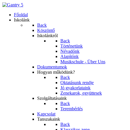
Főoldal
Iskolánk
Back
Köszöntő
Iskolánkról
Back
Történetünk
Névadónk
Alapítónk
Musikschule - Über Uns
Dokumentumok
Hogyan működünk?
Back
Oktatásunk rendje
Jó gyakorlataink
Zenekarok, együttesek
Szolgáltatásaink
Back
Terembérlés
Kapcsolat
Tanszakaink
Back
Klasszikus zene