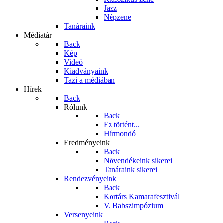
Jazz
Népzene
Tanáraink
Médiatár
Back
Kép
Videó
Kiadványaink
Tazi a médiában
Hírek
Back
Rólunk
Back
Ez történt...
Hírmondó
Eredményeink
Back
Növendékeink sikerei
Tanáraink sikerei
Rendezvényeink
Back
Kortárs Kamarafesztivál
V. Babszimpózium
Versenyeink