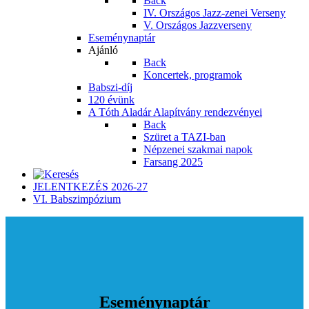
Back
IV. Országos Jazz-zenei Verseny
V. Országos Jazzverseny
Eseménynaptár
Ajánló
Back
Koncertek, programok
Babszi-díj
120 évünk
A Tóth Aladár Alapítvány rendezvényei
Back
Szüret a TAZI-ban
Népzenei szakmai napok
Farsang 2025
JELENTKEZÉS 2026-27
VI. Babszimpózium
Eseménynaptár