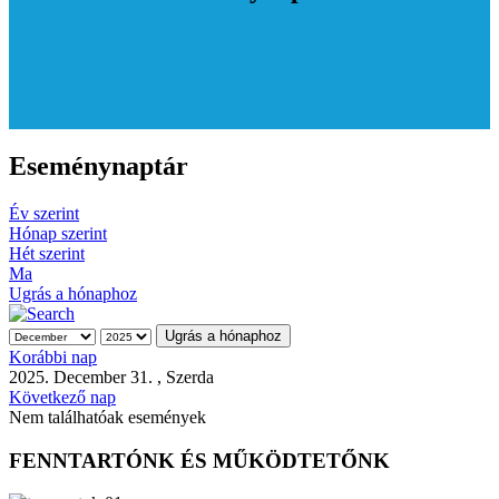
Eseménynaptár
Év szerint
Hónap szerint
Hét szerint
Ma
Ugrás a hónaphoz
Ugrás a hónaphoz
Korábbi nap
2025. December 31. , Szerda
Következő nap
Nem találhatóak események
FENNTARTÓNK ÉS MŰKÖDTETŐNK