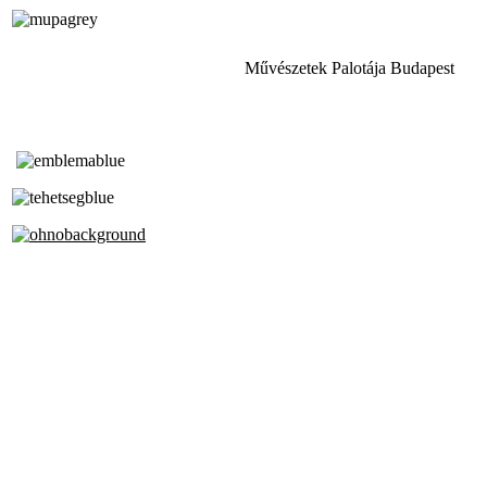
Művészetek Palotája Budapest
Tóth Aladár Zeneiskola
Alapfokú Művészeti Iskola
Az Oktatási Hivatal Bázisintézménye
Akkreditált Kiváló Tehetségpont
A Liszt Ferenc Zeneművészeti Egyetem
a Debreceni Egyetem és a
Pécsi Tudományegyetem Partneriskolája