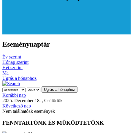
Eseménynaptár
Év szerint
Hónap szerint
Hét szerint
Ma
Ugrás a hónaphoz
Ugrás a hónaphoz
Korábbi nap
2025. December 18. , Csütörtök
Következő nap
Nem találhatóak események
FENNTARTÓNK ÉS MŰKÖDTETŐNK