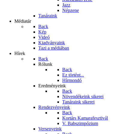
Jazz
Népzene
Tanáraink
Médiatár
Back
Kép
Videó
Kiadványaink
Tazi a médiában
Hírek
Back
Rólunk
Back
Ez történt...
Hírmondó
Eredményeink
Back
Növendékeink sikerei
Tanáraink sikerei
Rendezvényeink
Back
Kortárs Kamarafesztivál
V. Babszimpózium
Versenyeink