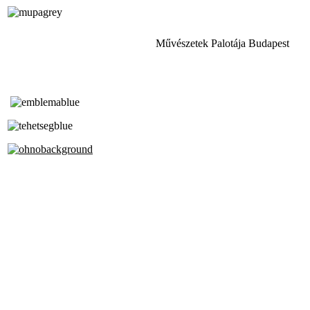
Művészetek Palotája Budapest
Tóth Aladár Zeneiskola
Alapfokú Művészeti Iskola
Az Oktatási Hivatal Bázisintézménye
Akkreditált Kiváló Tehetségpont
A Liszt Ferenc Zeneművészeti Egyetem
a Debreceni Egyetem és a
Pécsi Tudományegyetem Partneriskolája