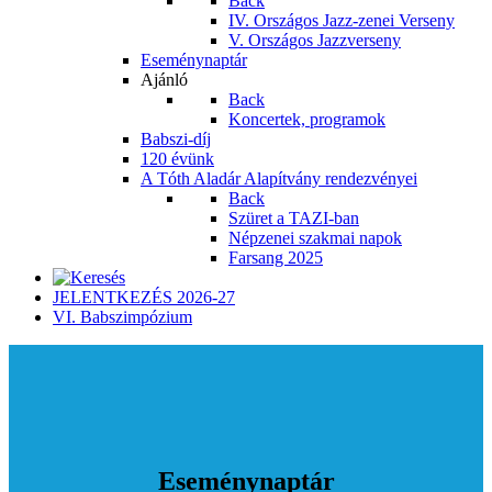
Back
IV. Országos Jazz-zenei Verseny
V. Országos Jazzverseny
Eseménynaptár
Ajánló
Back
Koncertek, programok
Babszi-díj
120 évünk
A Tóth Aladár Alapítvány rendezvényei
Back
Szüret a TAZI-ban
Népzenei szakmai napok
Farsang 2025
JELENTKEZÉS 2026-27
VI. Babszimpózium
Eseménynaptár