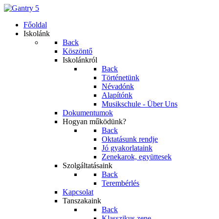
Főoldal
Iskolánk
Back
Köszöntő
Iskolánkról
Back
Történetünk
Névadónk
Alapítónk
Musikschule - Über Uns
Dokumentumok
Hogyan működünk?
Back
Oktatásunk rendje
Jó gyakorlataink
Zenekarok, együttesek
Szolgáltatásaink
Back
Terembérlés
Kapcsolat
Tanszakaink
Back
Klasszikus zene