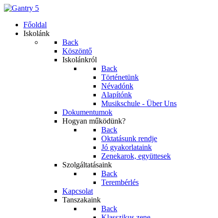
Főoldal
Iskolánk
Back
Köszöntő
Iskolánkról
Back
Történetünk
Névadónk
Alapítónk
Musikschule - Über Uns
Dokumentumok
Hogyan működünk?
Back
Oktatásunk rendje
Jó gyakorlataink
Zenekarok, együttesek
Szolgáltatásaink
Back
Terembérlés
Kapcsolat
Tanszakaink
Back
Klasszikus zene