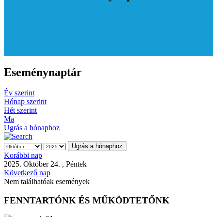
Eseménynaptár
Év szerint
Hónap szerint
Hét szerint
Ma
Ugrás a hónaphoz
Ugrás a hónaphoz
Korábbi nap
2025. Október 24. , Péntek
Következő nap
Nem találhatóak események
FENNTARTÓNK ÉS MŰKÖDTETŐNK