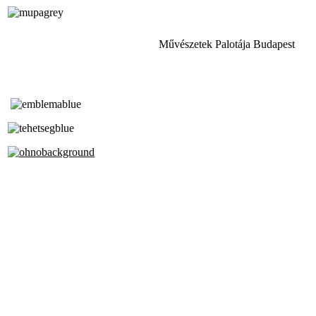
Művészetek Palotája Budapest
Tóth Aladár Zeneiskola
Alapfokú Művészeti Iskola
Az Oktatási Hivatal Bázisintézménye
Akkreditált Kiváló Tehetségpont
A Liszt Ferenc Zeneművészeti Egyetem
a Debreceni Egyetem és a
Pécsi Tudományegyetem Partneriskolája