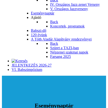
Back
IV. Országos Jazz-zenei Verseny
V. Országos Jazzverseny
Eseménynaptár
Ajánló
Back
Koncertek, programok
Babszi-díj
120 évünk
A Tóth Aladár Alapítvány rendezvényei
Back
Szüret a TAZI-ban
Népzenei szakmai napok
Farsang 2025
JELENTKEZÉS 2026-27
VI. Babszimpózium
Eseménynaptár