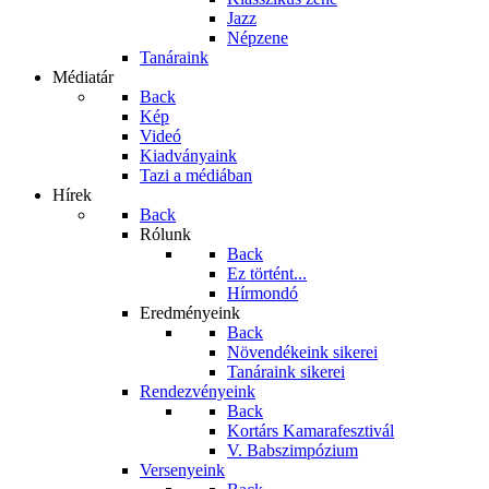
Jazz
Népzene
Tanáraink
Médiatár
Back
Kép
Videó
Kiadványaink
Tazi a médiában
Hírek
Back
Rólunk
Back
Ez történt...
Hírmondó
Eredményeink
Back
Növendékeink sikerei
Tanáraink sikerei
Rendezvényeink
Back
Kortárs Kamarafesztivál
V. Babszimpózium
Versenyeink