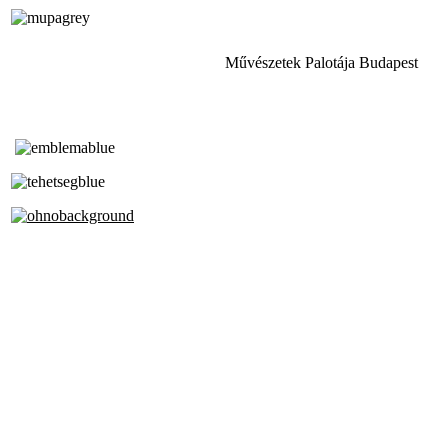
Művészetek Palotája Budapest
Tóth Aladár Zeneiskola
Alapfokú Művészeti Iskola
Az Oktatási Hivatal Bázisintézménye
Akkreditált Kiváló Tehetségpont
A Liszt Ferenc Zeneművészeti Egyetem
a Debreceni Egyetem és a
Pécsi Tudományegyetem Partneriskolája