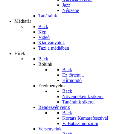
Jazz
Népzene
Tanáraink
Médiatár
Back
Kép
Videó
Kiadványaink
Tazi a médiában
Hírek
Back
Rólunk
Back
Ez történt...
Hírmondó
Eredményeink
Back
Növendékeink sikerei
Tanáraink sikerei
Rendezvényeink
Back
Kortárs Kamarafesztivál
V. Babszimpózium
Versenyeink