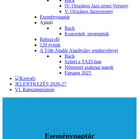
Back
IV. Országos Jazz-zenei Verseny
V. Országos Jazzverseny
Eseménynaptár
Ajánló
Back
Koncertek, programok
Babszi-díj
120 évünk
A Tóth Aladár Alapítvány rendezvényei
Back
Szüret a TAZI-ban
Népzenei szakmai napok
Farsang 2025
JELENTKEZÉS 2026-27
VI. Babszimpózium
Eseménynaptár