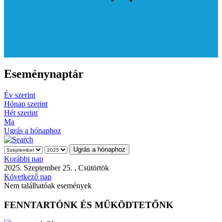
Eseménynaptár
Év szerint
Hónap szerint
Hét szerint
Ma
Ugrás a hónaphoz
Ugrás a hónaphoz
Korábbi nap
2025. Szeptember 25. , Csütörtök
Következő nap
Nem találhatóak események
FENNTARTÓNK ÉS MŰKÖDTETŐNK