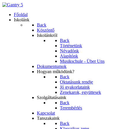
Főoldal
Iskolánk
Back
Köszöntő
Iskolánkról
Back
Történetünk
Névadónk
Alapítónk
Musikschule - Über Uns
Dokumentumok
Hogyan működünk?
Back
Oktatásunk rendje
Jó gyakorlataink
Zenekarok, együttesek
Szolgáltatásaink
Back
Terembérlés
Kapcsolat
Tanszakaink
Back
Klasszikus zene