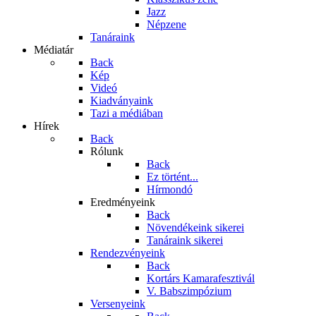
Jazz
Népzene
Tanáraink
Médiatár
Back
Kép
Videó
Kiadványaink
Tazi a médiában
Hírek
Back
Rólunk
Back
Ez történt...
Hírmondó
Eredményeink
Back
Növendékeink sikerei
Tanáraink sikerei
Rendezvényeink
Back
Kortárs Kamarafesztivál
V. Babszimpózium
Versenyeink