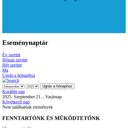
Eseménynaptár
Év szerint
Hónap szerint
Hét szerint
Ma
Ugrás a hónaphoz
Ugrás a hónaphoz
Korábbi nap
2025. Szeptember 21. , Vasárnap
Következő nap
Nem találhatóak események
FENNTARTÓNK ÉS MŰKÖDTETŐNK