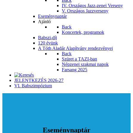
Back
IV. Országos Jazz-zenei Verseny
V. Országos Jazzverseny
Eseménynaptár
Ajánló
Back
Koncertek, programok
Babszi-díj
120 évünk
A Tóth Aladár Alapítvány rendezvényei
Back
Szüret a TAZI-ban
Népzenei szakmai napok
Farsang 2025
JELENTKEZÉS 2026-27
VI. Babszimpózium
Eseménynaptár