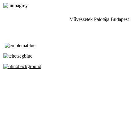
Művészetek Palotája Budapest
Tóth Aladár Zeneiskola
Alapfokú Művészeti Iskola
Az Oktatási Hivatal Bázisintézménye
Akkreditált Kiváló Tehetségpont
A Liszt Ferenc Zeneművészeti Egyetem
a Debreceni Egyetem és a
Pécsi Tudományegyetem Partneriskolája