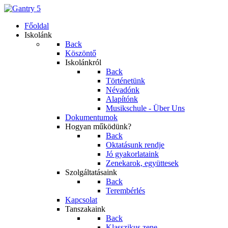
Főoldal
Iskolánk
Back
Köszöntő
Iskolánkról
Back
Történetünk
Névadónk
Alapítónk
Musikschule - Über Uns
Dokumentumok
Hogyan működünk?
Back
Oktatásunk rendje
Jó gyakorlataink
Zenekarok, együttesek
Szolgáltatásaink
Back
Terembérlés
Kapcsolat
Tanszakaink
Back
Klasszikus zene