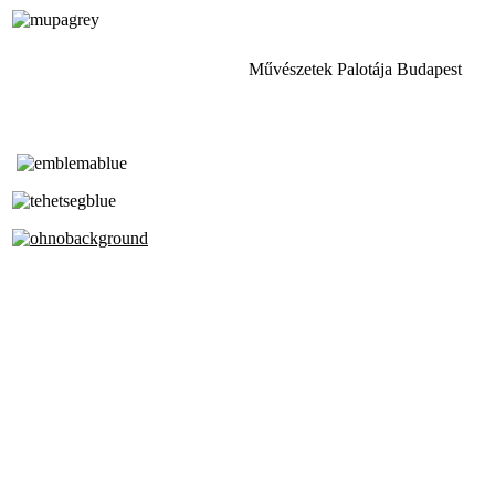
Művészetek Palotája Budapest
Tóth Aladár Zeneiskola
Alapfokú Művészeti Iskola
Az Oktatási Hivatal Bázisintézménye
Akkreditált Kiváló Tehetségpont
A Liszt Ferenc Zeneművészeti Egyetem
a Debreceni Egyetem és a
Pécsi Tudományegyetem Partneriskolája