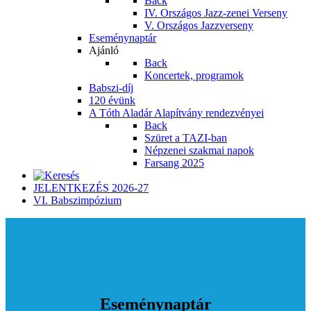
Back
IV. Országos Jazz-zenei Verseny
V. Országos Jazzverseny
Eseménynaptár
Ajánló
Back
Koncertek, programok
Babszi-díj
120 évünk
A Tóth Aladár Alapítvány rendezvényei
Back
Szüret a TAZI-ban
Népzenei szakmai napok
Farsang 2025
JELENTKEZÉS 2026-27
VI. Babszimpózium
Eseménynaptár