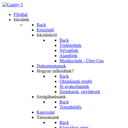
Főoldal
Iskolánk
Back
Köszöntő
Iskolánkról
Back
Történetünk
Névadónk
Alapítónk
Musikschule - Über Uns
Dokumentumok
Hogyan működünk?
Back
Oktatásunk rendje
Jó gyakorlataink
Zenekarok, együttesek
Szolgáltatásaink
Back
Terembérlés
Kapcsolat
Tanszakaink
Back
Klasszikus zene