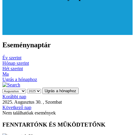
Eseménynaptár
Év szerint
Hónap szerint
Hét szerint
Ma
Ugrás a hónaphoz
Ugrás a hónaphoz
Korábbi nap
2025. Augusztus 30. , Szombat
Következő nap
Nem találhatóak események
FENNTARTÓNK ÉS MŰKÖDTETŐNK