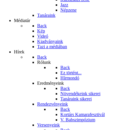
Jazz
Népzene
Tanáraink
Médiatár
Back
Kép
Videó
Kiadványaink
Tazi a médiában
Hírek
Back
Rólunk
Back
Ez történt...
Hírmondó
Eredményeink
Back
Növendékeink sikerei
Tanáraink sikerei
Rendezvényeink
Back
Kortárs Kamarafesztivál
V. Babszimpózium
Versenyeink