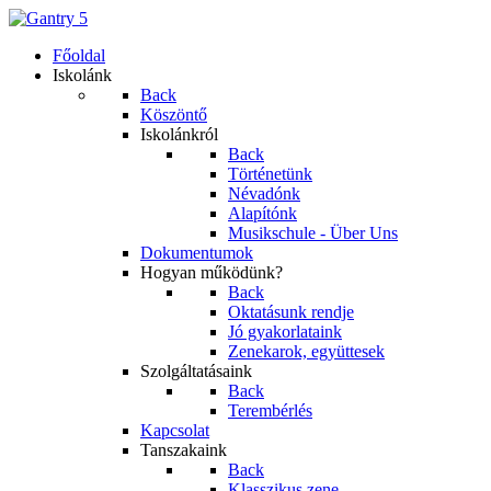
Főoldal
Iskolánk
Back
Köszöntő
Iskolánkról
Back
Történetünk
Névadónk
Alapítónk
Musikschule - Über Uns
Dokumentumok
Hogyan működünk?
Back
Oktatásunk rendje
Jó gyakorlataink
Zenekarok, együttesek
Szolgáltatásaink
Back
Terembérlés
Kapcsolat
Tanszakaink
Back
Klasszikus zene