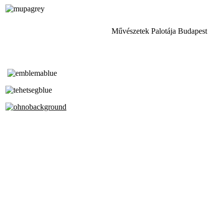
Művészetek Palotája Budapest
Tóth Aladár Zeneiskola
Alapfokú Művészeti Iskola
Az Oktatási Hivatal Bázisintézménye
Akkreditált Kiváló Tehetségpont
A Liszt Ferenc Zeneművészeti Egyetem
a Debreceni Egyetem és a
Pécsi Tudományegyetem Partneriskolája