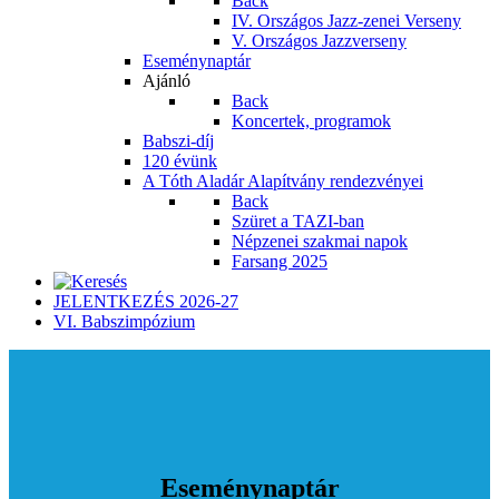
Back
IV. Országos Jazz-zenei Verseny
V. Országos Jazzverseny
Eseménynaptár
Ajánló
Back
Koncertek, programok
Babszi-díj
120 évünk
A Tóth Aladár Alapítvány rendezvényei
Back
Szüret a TAZI-ban
Népzenei szakmai napok
Farsang 2025
JELENTKEZÉS 2026-27
VI. Babszimpózium
Eseménynaptár