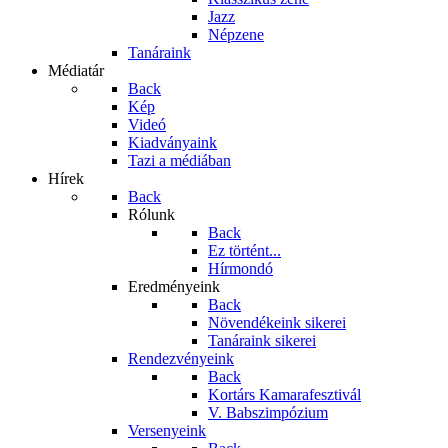
Jazz
Népzene
Tanáraink
Médiatár
Back
Kép
Videó
Kiadványaink
Tazi a médiában
Hírek
Back
Rólunk
Back
Ez történt...
Hírmondó
Eredményeink
Back
Növendékeink sikerei
Tanáraink sikerei
Rendezvényeink
Back
Kortárs Kamarafesztivál
V. Babszimpózium
Versenyeink