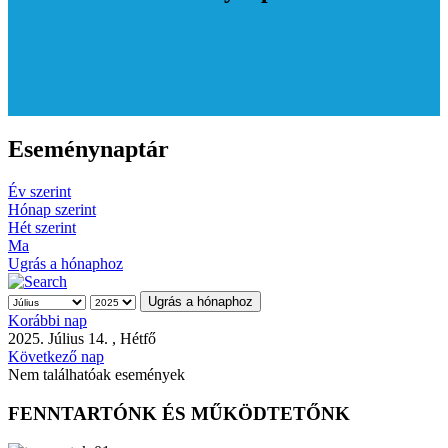
Eseménynaptár
Év szerint
Hónap szerint
Hét szerint
Ma
Ugrás a hónaphoz
Ugrás a hónaphoz
Korábbi nap
2025. Július 14. , Hétfő
Következő nap
Nem találhatóak események
FENNTARTÓNK ÉS MŰKÖDTETŐNK