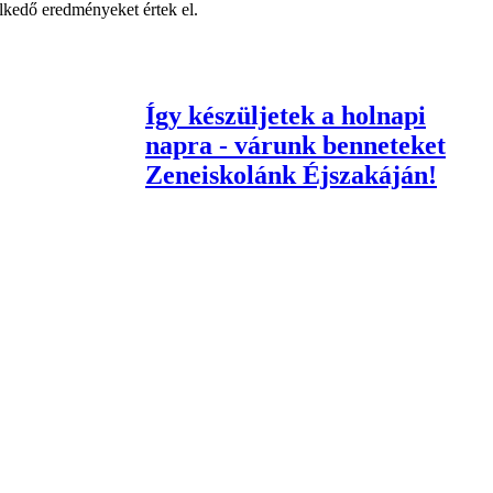
lkedő eredményeket értek el.
Így készüljetek a holnapi
napra - várunk benneteket
Zeneiskolánk Éjszakáján!