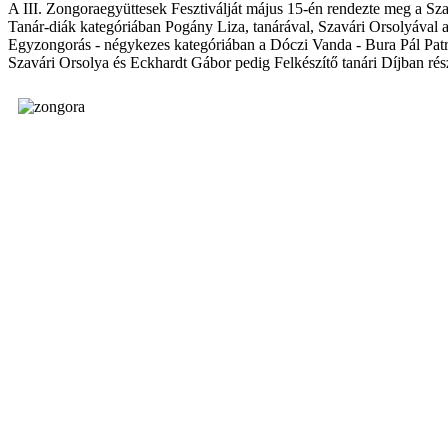
A III. Zongoraegyüttesek Fesztiválját május 15-én rendezte meg a Sz
Tanár-diák kategóriában Pogány Liza, tanárával, Szavári Orsolyával a
Egyzongorás - négykezes kategóriában a Dóczi Vanda - Bura Pál Patrik
Szavári Orsolya és Eckhardt Gábor pedig Felkészítő tanári Díjban rés