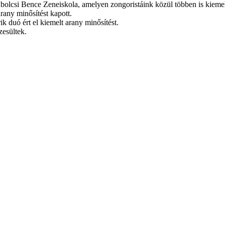
abolcsi Bence Zeneiskola, amelyen zongoristáink közül többen is kieme
rany minősítést kapott.
 duó ért el kiemelt arany minősítést.
zesültek.