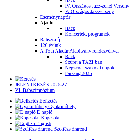
Back
IV. Országos Jazz-zenei Verseny
V. Országos Jazzverseny
Eseménynaptár
Ajánló
Back
Koncertek, programok
Babszi-díj
120 évünk
A Tóth Aladár Alapítvány rendezvényei
Back
Szüret a TAZI-ban
Népzenei szakmai napok
Farsang 2025
JELENTKEZÉS 2026-27
VI. Babszimpózium
Befizetés
Gyakorlóhely
E-napló
Kapcsolat
English
Szolfézs órarend