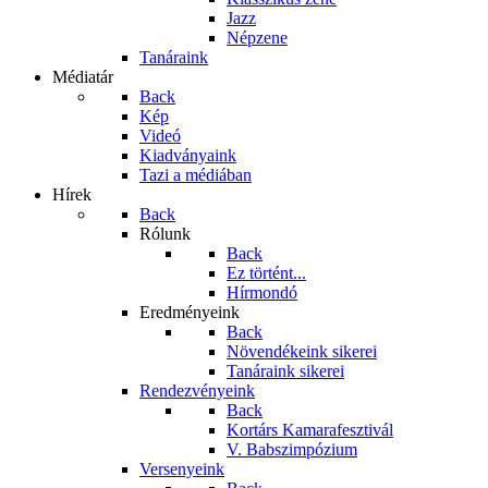
Jazz
Népzene
Tanáraink
Médiatár
Back
Kép
Videó
Kiadványaink
Tazi a médiában
Hírek
Back
Rólunk
Back
Ez történt...
Hírmondó
Eredményeink
Back
Növendékeink sikerei
Tanáraink sikerei
Rendezvényeink
Back
Kortárs Kamarafesztivál
V. Babszimpózium
Versenyeink