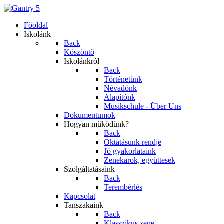
Főoldal
Iskolánk
Back
Köszöntő
Iskolánkról
Back
Történetünk
Névadónk
Alapítónk
Musikschule - Über Uns
Dokumentumok
Hogyan működünk?
Back
Oktatásunk rendje
Jó gyakorlataink
Zenekarok, együttesek
Szolgáltatásaink
Back
Terembérlés
Kapcsolat
Tanszakaink
Back
Klasszikus zene