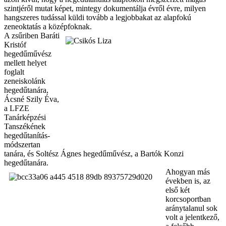
szintjéről mutat képet, mintegy dokumentálja évről évre, milyen
hangszeres tudással küldi tovább a legjobbakat az alapfokú
zeneoktatás a középfoknak.
A zsűriben Baráti
Kristóf
hegedűművész
mellett helyet
foglalt
zeneiskolánk
hegedűtanára,
Ácsné Szily Éva,
a LFZE
Tanárképzési
Tanszékének
hegedűtanítás-
módszertan
tanára, és Soltész Ágnes hegedűművész, a Bartók Konzi
hegedűtanára.
Ahogyan más
években is, az
első két
korcsoportban
aránytalanul sok
volt a jelentkező,