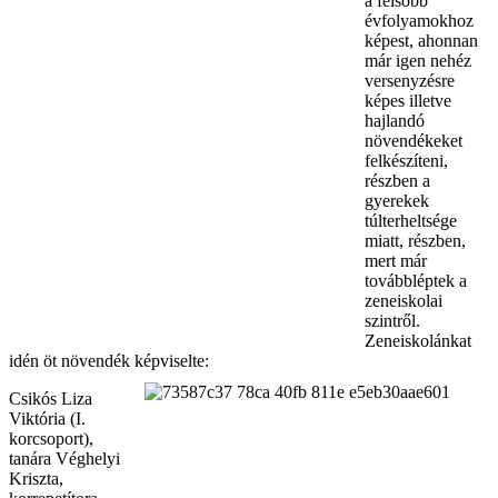
a felsőbb
évfolyamokhoz
képest, ahonnan
már igen nehéz
versenyzésre
képes illetve
hajlandó
növendékeket
felkészíteni,
részben a
gyerekek
túlterheltsége
miatt, részben,
mert már
továbbléptek a
zeneiskolai
szintről.
Zeneiskolánkat
idén öt növendék képviselte:
Csikós Liza
Viktória (I.
korcsoport),
t
anára Véghelyi
Kriszta,