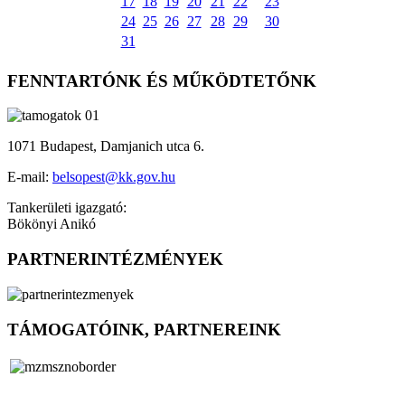
17
18
19
20
21
22
23
24
25
26
27
28
29
30
31
FENNTARTÓNK ÉS MŰKÖDTETŐNK
1071 Budapest, Damjanich utca 6.
E-mail:
belsopest@kk.gov.hu
Tankerületi igazgató:
Bökönyi Anikó
PARTNERINTÉZMÉNYEK
TÁMOGATÓINK, PARTNEREINK