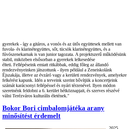
gyerekek - így a gitáros, a vonós és az ütős együttesek mellett van
fuvola- és klarinétegyüttes, sőt, tücsök klarinétegyüttes, és a
fúvószenekarnak is van junior tagozata. A projektszerű működésünk
stabil, miközben elsősorban a gyerekek lelkesedése
élteti. Fellépéseink emiatt ritkábbak, eddig főleg az állandó
rendezvényeinken játszottunk - ilyen például a Zeneiskolánk
Éjszakája, illetve az évzáró vagy a kerületi rendezvények, amelyekre
felkérést kapunk. Idén a terveink szerint bővítjük a koncertjeink
számát karácsonyi fellépéssel és nyári térzenével. Ilyen módon
szeretnénk feldobni a 6. kerület hétköznapjait, és szerves részévé
válni Terézváros kulturális életének."
Bokor Bori cimbalomjátéka arany
minősítést érdemelt
2025.