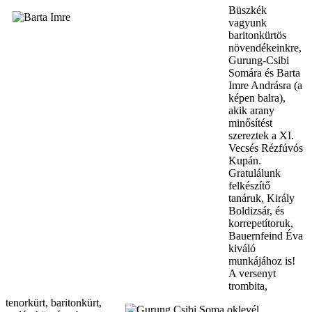
Büszkék
vagyunk
baritonkürtös
növendékeinkre,
Gurung-Csibi
Somára és Barta
Imre Andrásra (a
képen balra),
akik arany
minősítést
szereztek a XI.
Vecsés Rézfúvós
Kupán.
Gratulálunk
felkészítő
tanáruk, Király
Boldizsár, és
korrepetítoruk,
Bauernfeind Éva
kiváló
munkájához is!
A versenyt
trombita,
tenorkürt, baritonkürt,