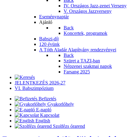
Back
IV. Országos Jazz-zenei Verseny
V. Országos Jazzverseny
Eseménynaptár
Ajánló
Back
Koncertek, programok
Babszi-díj
120 évünk
A Tóth Aladár Alapítvány rendezvényei
Back
Szüret a TAZI-ban
Népzenei szakmai napok
Farsang 2025
JELENTKEZÉS 2026-27
VI. Babszimpózium
Befizetés
Gyakorlóhely
E-napló
Kapcsolat
English
Szolfézs órarend