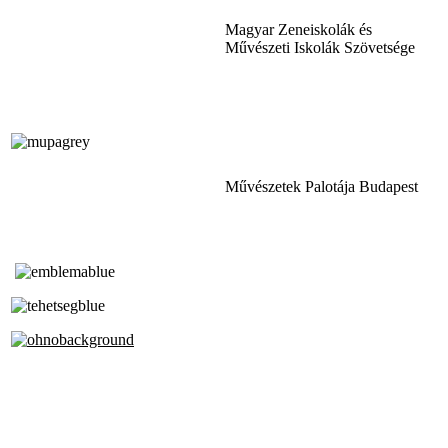
Magyar Zeneiskolák és
Művészeti Iskolák Szövetsége
Művészetek Palotája Budapest
Tóth Aladár Zeneiskola
Alapfokú Művészeti Iskola
Az Oktatási Hivatal Bázisintézménye
Akkreditált Kiváló Tehetségpont
A Liszt Ferenc Zeneművészeti Egyetem
a Debreceni Egyetem és a
Pécsi Tudományegyetem Partneriskolája