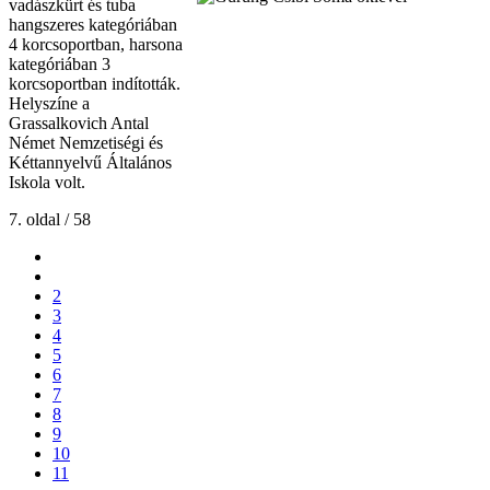
vadászkürt és tuba
hangszeres kategóriában
4 korcsoportban, harsona
kategóriában 3
korcsoportban indították.
Helyszíne a
Grassalkovich Antal
Német Nemzetiségi és
Kéttannyelvű Általános
Iskola volt.
7. oldal / 58
2
3
4
5
6
7
8
9
10
11