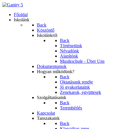
Főoldal
Iskolánk
Back
Köszöntő
Iskolánkról
Back
Történetünk
Névadónk
Alapítónk
Musikschule - Über Uns
Dokumentumok
Hogyan működünk?
Back
Oktatásunk rendje
Jó gyakorlataink
Zenekarok, együttesek
Szolgáltatásaink
Back
Terembérlés
Kapcsolat
Tanszakaink
Back
Klasszikus zene