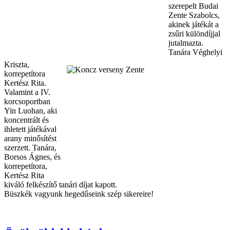
szerepelt Budai
Zente Szabolcs,
akinek játékát a
zsűri különdíjjal
jutalmazta.
Tanára Véghelyi
Kriszta,
korrepetítora
Kertész Rita.
Valamint a IV.
korcsoportban
Yin Luohan, aki
koncentrált és
ihletett játékával
arany minősítést
szerzett. Tanára,
Borsos Ágnes, és
korrepetítora,
Kertész Rita
kiváló felkészítő tanári díjat kapott.
Büszkék vagyunk hegedűseink szép sikereire!