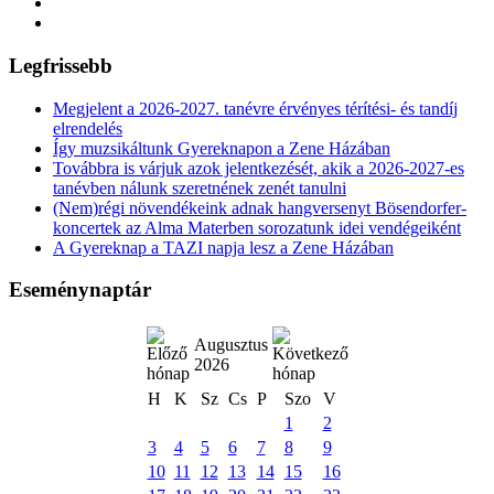
Legfrissebb
Megjelent a 2026-2027. tanévre érvényes térítési- és tandíj
elrendelés
Így muzsikáltunk Gyereknapon a Zene Házában
Továbbra is várjuk azok jelentkezését, akik a 2026-2027-es
tanévben nálunk szeretnének zenét tanulni
(Nem)régi növendékeink adnak hangversenyt Bösendorfer-
koncertek az Alma Materben sorozatunk idei vendégeiként
A Gyereknap a TAZI napja lesz a Zene Házában
Eseménynaptár
Augusztus
2026
H
K
Sz
Cs
P
Szo
V
1
2
3
4
5
6
7
8
9
10
11
12
13
14
15
16