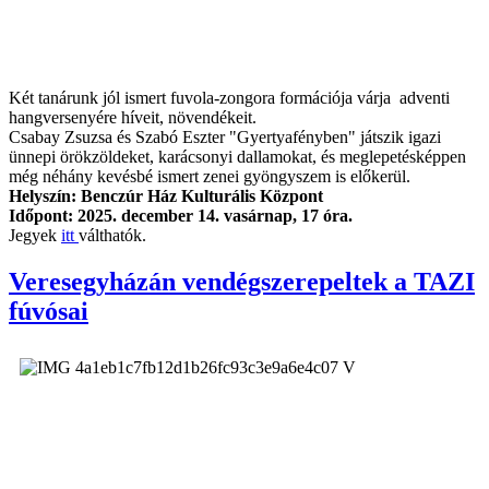
Két tanárunk jól ismert fuvola-zongora formációja várja adventi
hangversenyére híveit, növendékeit.
Csabay Zsuzsa és Szabó Eszter "Gyertyafényben" játszik igazi
ünnepi örökzöldeket, karácsonyi dallamokat, és meglepetésképpen
még néhány kevésbé ismert zenei gyöngyszem is előkerül.
Helyszín: Benczúr Ház Kulturális Központ
Időpont: 2025. december 14. vasárnap, 17 óra.
Jegyek
itt
válthatók.
Veresegyházán vendégszerepeltek a TAZI
fúvósai