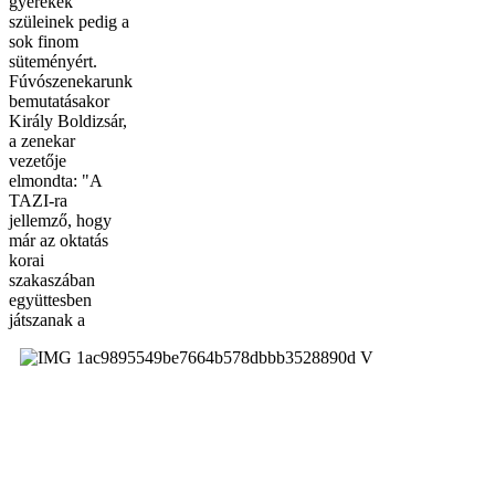
gyerekek
szüleinek pedig a
sok finom
süteményért.
Fúvószenekarunk
bemutatásakor
Király Boldizsár,
a zenekar
vezetője
elmondta: "A
TAZI-ra
jellemző, hogy
már az oktatás
korai
szakaszában
együttesben
játszanak a