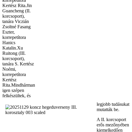
korrepetítora
Kertész Rita.
Jin
Guancheng (II.
korcsoport),
tanára Viczián
Zsoltné Fasang
Eszter,
korrepetítora
Hanics
Katalin.Xu
Ruitong (III.
korcsoport),
tanára S. Kertész
Noémi,
korrepetítora
Kertész
Rita.Mindhárman
igen szépen
felkészültek, és
legjobb tudásukat
mutatták be.
A II. korcsoport
erős mezőnyében
kiemelkedően