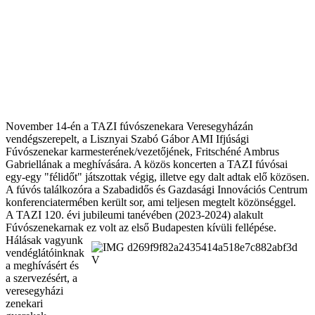
November 14-én a TAZI fúvószenekara Veresegyházán
vendégszerepelt, a Lisznyai Szabó Gábor AMI Ifjúsági
Fúvószenekar karmesterének/vezetőjének, Fritschéné Ambrus
Gabriellának a meghívására. A közös koncerten a TAZI fúvósai
egy-egy "félidőt" játszottak végig, illetve egy dalt adtak elő közösen.
A fúvós találkozóra a Szabadidős és Gazdasági Innovációs Centrum
konferenciatermében került sor, ami teljesen megtelt közönséggel.
A TAZI 120. évi jubileumi tanévében (2023-2024) alakult
Fúvószenekarnak ez volt az első Budapesten kívüli fellépése.
Hálásak vagyunk
vendéglátóinknak
a meghívásért és
a szervezésért, a
veresegyházi
zenekari