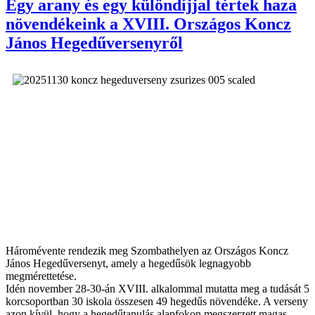
Egy arany és egy különdíjjal tértek haza
növendékeink a XVIII. Országos Koncz
János Hegedűversenyről
Háromévente rendezik meg Szombathelyen az Országos Koncz
János Hegedűversenyt, amely a hegedűsök legnagyobb
megmérettetése.
Idén november 28-30-án XVIII. alkalommal mutatta meg a tudását 5
korcsoportban 30 iskola összesen 49 hegedűs növendéke. A verseny
azon kívül, hogy a hegedűtanulás alapfokon megszerzett magas