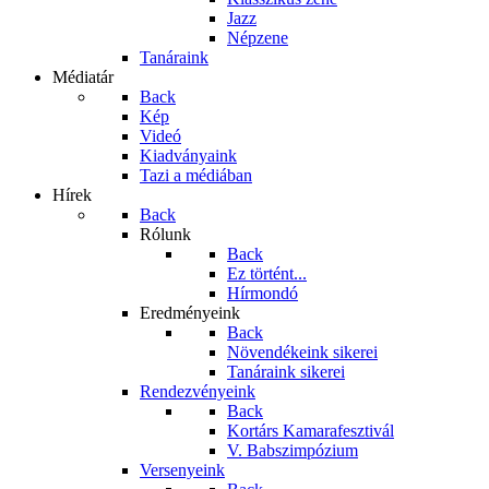
Jazz
Népzene
Tanáraink
Médiatár
Back
Kép
Videó
Kiadványaink
Tazi a médiában
Hírek
Back
Rólunk
Back
Ez történt...
Hírmondó
Eredményeink
Back
Növendékeink sikerei
Tanáraink sikerei
Rendezvényeink
Back
Kortárs Kamarafesztivál
V. Babszimpózium
Versenyeink