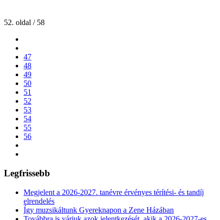
52. oldal / 58
47
48
49
50
51
52
53
54
55
56
Legfrissebb
Megjelent a 2026-2027. tanévre érvényes térítési- és tandíj
elrendelés
Így muzsikáltunk Gyereknapon a Zene Házában
Továbbra is várjuk azok jelentkezését, akik a 2026-2027-es