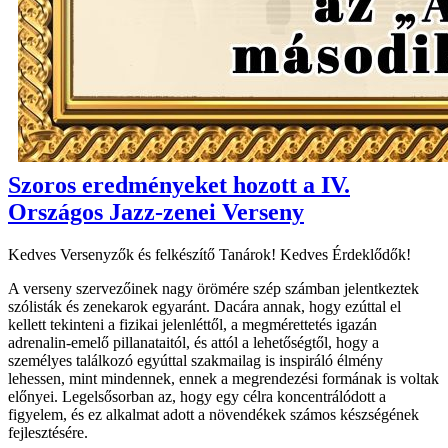
Szoros eredményeket hozott a IV.
Országos Jazz-zenei Verseny
Kedves Versenyzők és felkészítő Tanárok! Kedves Érdeklődők!
A verseny szervezőinek nagy örömére szép számban jelentkeztek
szólisták és zenekarok egyaránt. Dacára annak, hogy ezúttal el
kellett tekinteni a fizikai jelenléttől, a megmérettetés igazán
adrenalin-emelő pillanataitól, és attól a lehetőségtől, hogy a
személyes találkozó egyúttal szakmailag is inspiráló élmény
lehessen, mint mindennek, ennek a megrendezési formának is voltak
előnyei. Legelsősorban az, hogy egy célra koncentrálódott a
figyelem, és ez alkalmat adott a növendékek számos készségének
fejlesztésére.