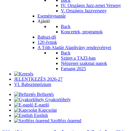
Back
IV. Országos Jazz-zenei Verseny
V. Országos Jazzverseny
Eseménynaptár
Ajánló
Back
Koncertek, programok
Babszi-díj
120 évünk
A Tóth Aladár Alapítvány rendezvényei
Back
Szüret a TAZI-ban
Népzenei szakmai napok
Farsang 2025
JELENTKEZÉS 2026-27
VI. Babszimpózium
Befizetés
Gyakorlóhely
E-napló
Kapcsolat
English
Szolfézs órarend