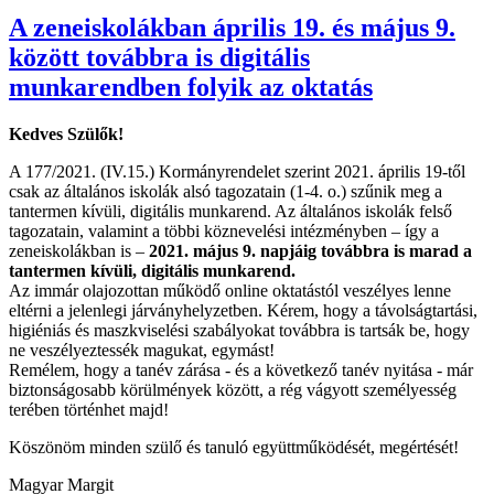
A zeneiskolákban április 19. és május 9.
között továbbra is digitális
munkarendben folyik az oktatás
Kedves Szülők!
A 177/2021. (IV.15.) Kormányrendelet szerint 2021. április 19-től
csak az általános iskolák alsó tagozatain (1-4. o.) szűnik meg a
tantermen kívüli, digitális munkarend. Az általános iskolák felső
tagozatain, valamint a többi köznevelési intézményben – így a
zeneiskolákban is –
2021. május 9. napjáig továbbra is marad a
tantermen kívüli, digitális munkarend.
Az immár olajozottan működő online oktatástól veszélyes lenne
eltérni a jelenlegi járványhelyzetben. Kérem, hogy a távolságtartási,
higiéniás és maszkviselési szabályokat továbbra is tartsák be, hogy
ne veszélyeztessék magukat, egymást!
Remélem, hogy a tanév zárása - és a következő tanév nyitása - már
biztonságosabb körülmények között, a rég vágyott személyesség
terében történhet majd!
Köszönöm minden szülő és tanuló együttműködését, megértését!
Magyar Margit