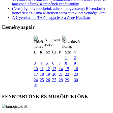
tanévben nálunk szeretnének zenét tanulni
(Nem)régi növendékeink adnak hangversenyt Bösendorfer-
koncertek az Alma Materben sorozatunk idei vendégeiként
A Gyereknap a TAZI napja lesz a Zene Házában
Eseménynaptár
Augusztus
2026
H
K
Sz
Cs
P
Szo
V
1
2
3
4
5
6
7
8
9
10
11
12
13
14
15
16
17
18
19
20
21
22
23
24
25
26
27
28
29
30
31
FENNTARTÓNK ÉS MŰKÖDTETŐNK