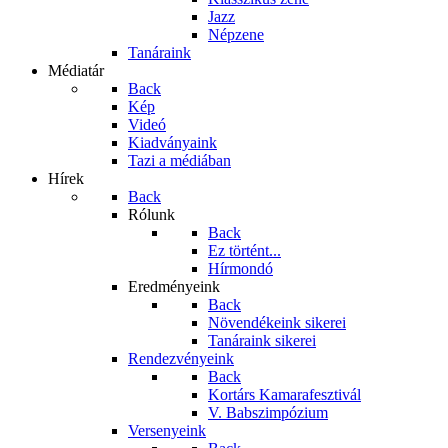
Jazz
Népzene
Tanáraink
Médiatár
Back
Kép
Videó
Kiadványaink
Tazi a médiában
Hírek
Back
Rólunk
Back
Ez történt...
Hírmondó
Eredményeink
Back
Növendékeink sikerei
Tanáraink sikerei
Rendezvényeink
Back
Kortárs Kamarafesztivál
V. Babszimpózium
Versenyeink