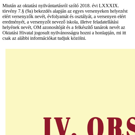
Miután az oktatási nyilvántartásról szóló 2018. évi LXXXIX.
törvény 7.§ (9a) bekezdés alapján az egyes versenyeken helyezést
elért versenyzők nevét, évfolyamát és osztályát, a versenyen elért
eredményét, a versenyzőt nevező iskola, illetve feladatellátási
helyének nevét, OM azonosítóját és a felkészítő tanárok nevét az
Oktatási Hivatal jogosult nyilvánosságra hozni a honlapján, mi itt
csak az alábbi információkat tudjuk közölni.