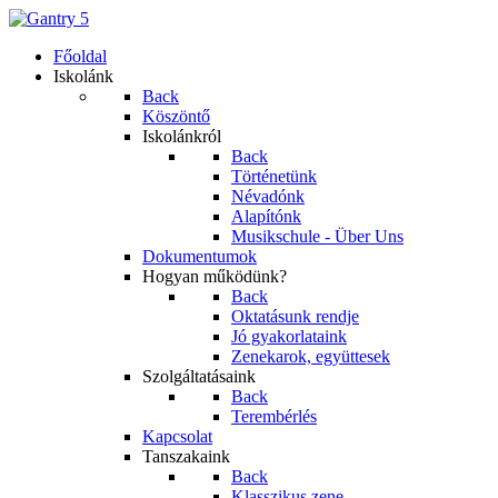
Főoldal
Iskolánk
Back
Köszöntő
Iskolánkról
Back
Történetünk
Névadónk
Alapítónk
Musikschule - Über Uns
Dokumentumok
Hogyan működünk?
Back
Oktatásunk rendje
Jó gyakorlataink
Zenekarok, együttesek
Szolgáltatásaink
Back
Terembérlés
Kapcsolat
Tanszakaink
Back
Klasszikus zene