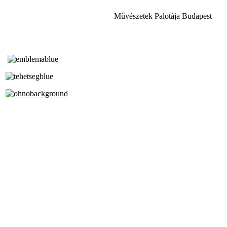
Művészetek Palotája Budapest
Tóth Aladár Zeneiskola
Alapfokú Művészeti Iskola
Az Oktatási Hivatal Bázisintézménye
Akkreditált Kiváló Tehetségpont
A Liszt Ferenc Zeneművészeti Egyetem
a Debreceni Egyetem és a
Pécsi Tudományegyetem Partneriskolája