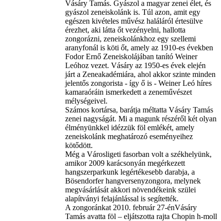
Vásáry Tamás. Gyászol a magyar zenei élet, és
gyászol zeneiskolánk is. Túl azon, amit egy
egészen kivételes művész haláláról értesülve
érezhet, aki látta őt vezényelni, hallotta
zongorázni, zeneiskolánkhoz egy szellemi
aranyfonál is köti őt, amely az 1910-es években
Fodor Ernő Zeneiskolájában tanító Weiner
Leóhoz vezet. Vásáry az 1950-es évek elején
járt a Zeneakadémiára, ahol akkor szinte minden
jelentős zongorista - így ő is - Weiner Leó híres
kamaraóráin ismerkedett a zeneművészet
mélységeivel.
Számos kortársa, barátja méltatta Vásáry Tamás
zenei nagyságát. Mi a magunk részéről két olyan
élményünkkel idézzük föl emlékét, amely
zeneiskolánk meghatározó eseményeihez
kötődött.
Még a Városligeti fasorban volt a székhelyünk,
amikor 2009 karácsonyán megérkezett
hangszerparkunk legértékesebb darabja, a
Bösendorfer hangversenyzongora, melynek
megvásárlását akkori növendékeink szülei
alapítványi felajánlással is segítették.
A zongoránkat 2010. február 27-énVásáry
Tamás avatta föl – eljátszotta rajta Chopin h-moll