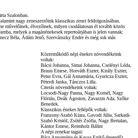
rta Szalonban.
alamint nagy zeneszerzőink klasszikus zenei feldolgozásában.
ne művelőinek, élvezőinek, milyen csodálatosan él tovább közös
ramba, melyek a magánénekesek repertoárjában is jelen vannak:
vrinecz Béla, Ádám Jenő, Szervánszky Endre és még sok más
Közreműködő népi énekes növendékeink
voltak:
Bácsi Johanna, Simai Johanna, Cselényi Léda,
Braun Emese, Horváth Eszter, Király Eszter,
Petur Evra, Gál Annamária, Gyuricza Eszter,
Péterdi Janka, Tánczos Lilla.
Citerás növendékeink voltak:
Locsodi-Nagy Panna, Nagy Kornél, Nagy
Flórián, Deák Ágoston, Zavarzin Ada, Szőke
Benedek.
Klasszikus énekes fellépők voltak:
Franzony-Szabó Kiara, Gavodi Júlia, Sarkadi-
Szabó Kristóf, Zsótér Zsófia, Nagy Bertalan,
Kántor Emese, Reimholz Bálint
A népi zenekar tagjai:
Bács Annamária és Kucsa Enikő (hegedű),