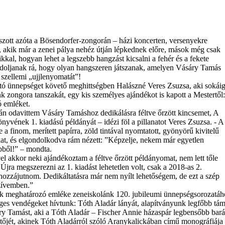
szott azóta a Bösendorfer-zongorán – házi koncerten, versenyekre
, akik már a zenei pálya nehéz útján lépkednek előre, mások még csak
aikkal, hogyan lehet a legszebb hangzást kicsalni a fehér és a fekete
doljanak rá, hogy olyan hangszeren játszanak, amelyen Vásáry Tamás
 szellemi „ujjlenyomatát”!
tó ünnepséget követő meghittségben Halászné Veres Zsuzsa, aki sokái
k zongora tanszakát, egy kis személyes ajándékot is kapott a Mestertől:
 emléket.
n odavittem Vásáry Tamáshoz dedikálásra féltve őrzött kincsemet, A
yvének 1. kiadású példányát – idézi föl a pillanatot Veres Zsuzsa. - A
 a finom, merített papírra, zöld tintával nyomtatott, gyönyörű kivitelű
lat, és elgondolkodva rám nézett: ”Képzelje, nekem már egyetlen
bből!” – mondta.
el akkor neki ajándékoztam a féltve őrzött példányomat, nem lett tőle
jra megszerezni az 1. kiadást lehetetlen volt, csak a 2018-as 2.
 hozzájutnom. Dedikáltatásra már nem nyílt lehetőségem, de ezt a szép
zívemben.”
 meghatározó emléke zeneiskolánk 120. jubileumi ünnepségsorozatához
es vendégeket hívtunk: Tóth Aladár lányát, alapítványunk legfőbb támog
ry Tamást, aki a Tóth Aladár – Fischer Annie házaspár legbensőbb bará
őjét, akinek Tóth Aladárról szóló Aranykalickában című monográfiája 