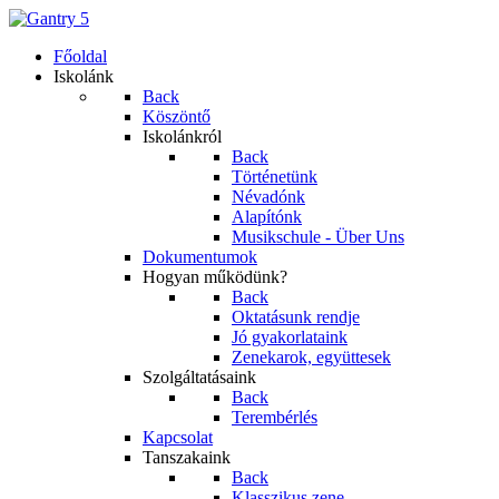
Főoldal
Iskolánk
Back
Köszöntő
Iskolánkról
Back
Történetünk
Névadónk
Alapítónk
Musikschule - Über Uns
Dokumentumok
Hogyan működünk?
Back
Oktatásunk rendje
Jó gyakorlataink
Zenekarok, együttesek
Szolgáltatásaink
Back
Terembérlés
Kapcsolat
Tanszakaink
Back
Klasszikus zene