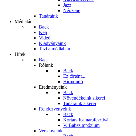
Jazz
Népzene
Tanáraink
Médiatár
Back
Kép
Videó
Kiadványaink
Tazi a médiában
Hírek
Back
Rólunk
Back
Ez történt...
Hírmondó
Eredményeink
Back
Növendékeink sikerei
Tanáraink sikerei
Rendezvényeink
Back
Kortárs Kamarafesztivál
V. Babszimpózium
Versenyeink