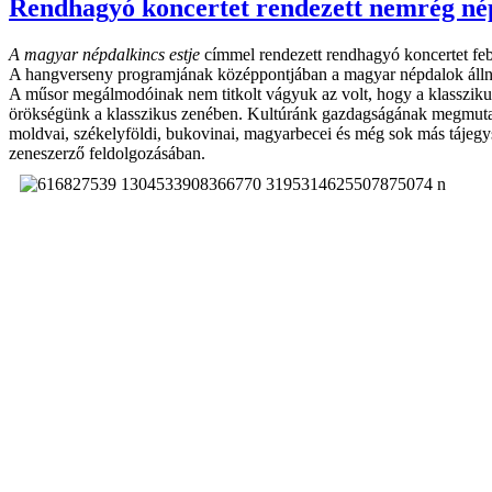
Rendhagyó koncertet rendezett nemrég né
A magyar népdalkincs estje
címmel rendezett rendhagyó koncertet fe
A hangverseny programjának középpontjában a magyar népdalok állnak,
A műsor megálmodóinak nem titkolt vágyuk az volt, hogy a klasszikus
örökségünk a klasszikus zenében. Kultúránk gazdagságának megmutatá
moldvai, székelyföldi, bukovinai, magyarbecei és még sok más tájeg
zeneszerző feldolgozásában.