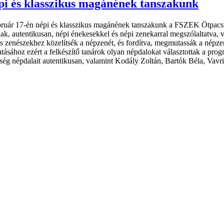
pi és klasszikus magánének tanszakunk
bruár 17-én népi és klasszikus magánének tanszakunk a FSZEK Ötpacsi
 autentikusan, népi énekesekkel és népi zenekarral megszólaltatva, v
 zenészekhez közelítsék a népzenét, és fordítva, megmutassák a népze
sához ezért a felkészítő tanárok olyan népdalokat választottak a prog
ység népdalait autentikusan, valamint Kodály Zoltán, Bartók Béla, Va