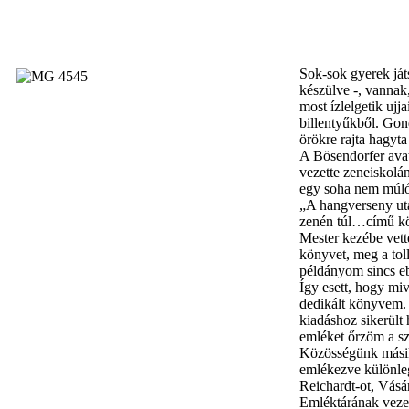
Sok-sok gyerek ját
készülve -, vannak
most ízlelgetik ujj
billentyűkből. Gon
örökre rajta hagyta
A Bösendorfer ava
vezette zeneiskolán
egy soha nem múló
„A hangverseny utá
zenén túl…című kön
Mester kezébe vette
könyvet, meg a tol
példányom sincs e
Így esett, hogy miv
dedikált könyvem. Ú
kiadáshoz sikerült
emléket őrzöm a s
Közösségünk másik
emlékezve különleg
Reichardt-ot, Vásá
Emléktárának vezet