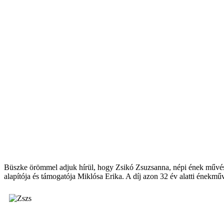
Büszke örömmel adjuk hírül, hogy Zsikó Zsuzsanna, népi ének művészt
alapítója és támogatója Miklósa Erika. A díj azon 32 év alatti énekmű