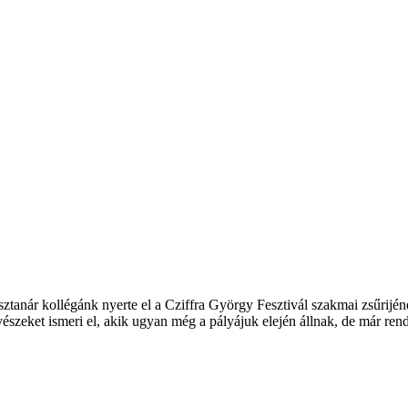
anár kollégánk nyerte el a Cziffra György Fesztivál szakmai zsűrijén
vészeket ismeri el, akik ugyan még a pályájuk elején állnak, de már ren