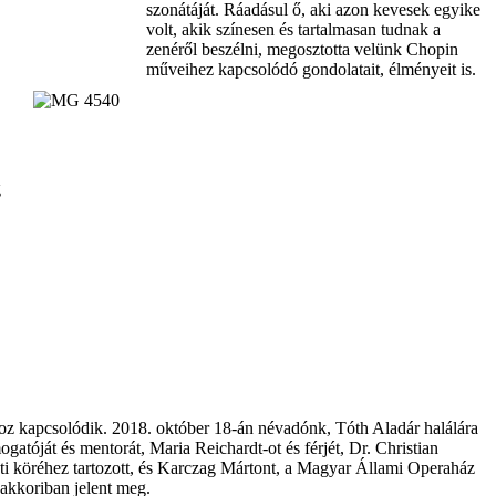
szonátáját. Ráadásul ő, aki azon kevesek egyike
volt, akik színesen és tartalmasan tudnak a
zenéről beszélni, megosztotta velünk Chopin
műveihez kapcsolódó gondolatait, élményeit is.
g
 kapcsolódik. 2018. október 18-án névadónk, Tóth Aladár halálára
atóját és mentorát, Maria Reichardt-ot és férjét, Dr. Christian
ti köréhez tartozott, és Karczag Mártont, a Magyar Állami Operaház
akkoriban jelent meg.