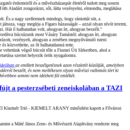
zgatói érdemeiről és a művészházaspár életéről tudott meg sosem
Tóth Aladárt zongorázni, sőt, látta vezényelni, elmondta, meglátása
t. És a nagy szellemnek mindegy, hogy rántottát süt, a
játssza, vagy megírja a Figaro házasságát – azzal olyan nívót teremt,
zi. Hát ő halhatatlan volt, ahogyan írt, ahogyan beszélt.”
zafordítva búcsúzunk most Vásáry Tamástól: ahogyan írt, ahogyan
rázott, vezényelt, ahogyan a zenében megnyilvánuló isteni
 és közvetítette, az őt halhatatlanná tette.
r vehetünk végső búcsút tőle a Fiumei Úti Sírkertben, ahol a
tartása szerint helyezik örök nyugalomra.
videóban
az említett beszélgetésnek azon részletét közöljük, amelyben
árról beszélt, és nem mellékesen olyan művészi vallomás tört ki
 hívebben semmi nem idézheti föl emlékét.
fújt a pesterzsébeti zeneiskolában a TAZI
AZI Klarinét Trió - KIEMELT ARANY minősítést kapott a Fővárosi
alamint a Máté János Zene- és Művészeti Alapítvány rendezte meg