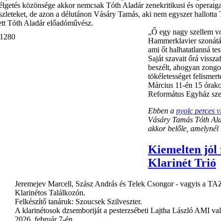
élgetés közönsége akkor nemcsak Tóth Aladár zenekritikusi és operaiga
észleteket, de azon a délutánon Vásáry Tamás, aki nem egyszer hallotta 
lett Tóth Aladár előadóművész.
„Ő egy nagy szellem vol
Hammerklavier szonátát 
ami őt halhatatlanná tes
Saját szavait őrá viss
beszélt, ahogyan zongo
tökéletességet felismerte
Március 11-én 15 órako
Református Egyház szer
Ebben a
nyolc perces 
Vásáry Tamás Tóth Alad
akkor belőle, amelynél
Kiemelten jól 
Klarinét Trió
Jeremejev Marcell, Szász András és Telek Csongor - vagyis a T
Klarinétos Találkozón.
Felkészítő tanáruk: Szoucsek Szilveszter.
A klarinétosok dzsemboriját a pesterzsébeti Lajtha László AMI v
2026. február 7-én.