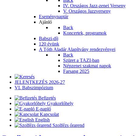
Back
IV. Országos Jazz-zenei Verseny
V. Országos Jazzverseny
Eseménynaptár
Ajánló
Back
Koncertek, programok
Babszi-díj
120 évünk
A Tóth Aladár Alapítvány rendezvényei
Back
Szüret a TAZI-ban
Népzenei szakmai napok
Farsang 2025
JELENTKEZÉS 2026-27
VI. Babszimpózium
Befizetés
Gyakorlóhely
E-napló
Kapcsolat
English
Szolfézs órarend