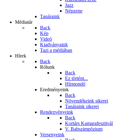
Jazz
Népzene
Tanáraink
Médiatár
Back
Kép
Videó
Kiadványaink
Tazi a médiában
Hírek
Back
Rólunk
Back
Ez történt...
Hírmondó
Eredményeink
Back
Növendékeink sikerei
Tanáraink sikerei
Rendezvényeink
Back
Kortárs Kamarafesztivál
V. Babszimpózium
Versenyeink