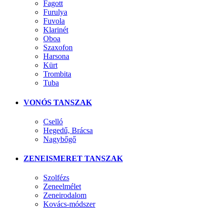
Fagott
Furulya
Fuvola
Klarinét
Oboa
Szaxofon
Harsona
Kürt
Trombita
Tuba
VONÓS TANSZAK
Cselló
Hegedű, Brácsa
Nagybőgő
ZENEISMERET TANSZAK
Szolfézs
Zeneelmélet
Zeneirodalom
Kovács-módszer