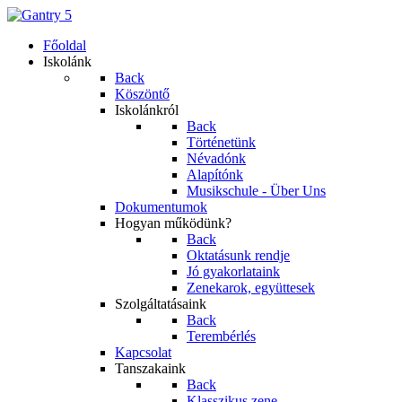
Főoldal
Iskolánk
Back
Köszöntő
Iskolánkról
Back
Történetünk
Névadónk
Alapítónk
Musikschule - Über Uns
Dokumentumok
Hogyan működünk?
Back
Oktatásunk rendje
Jó gyakorlataink
Zenekarok, együttesek
Szolgáltatásaink
Back
Terembérlés
Kapcsolat
Tanszakaink
Back
Klasszikus zene