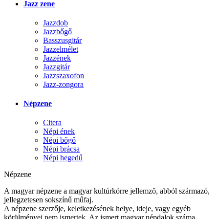
Jazz zene
Jazzdob
Jazzbőgő
Basszusgitár
Jazzelmélet
Jazzének
Jazzgitár
Jazzszaxofon
Jazz-zongora
Népzene
Citera
Népi ének
Népi bőgő
Népi brácsa
Népi hegedű
Népzene
A magyar népzene a magyar kultúrkörre jellemző, abból származó,
jellegzetesen sokszínű műfaj.
A népzene szerzője, keletkezésének helye, ideje, vagy egyéb
körülményei nem ismertek. Az ismert magyar népdalok száma