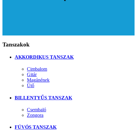
Tanszakok
AKKORDIKUS TANSZAK
Cimbalom
Gitár
Magánének
Ütő
BILLENTYŰS TANSZAK
Csembaló
Zongora
FÚVÓS TANSZAK