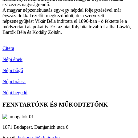
százezres nagyságrendű.
A magyar népzenekutatás egy-egy népdal följegyzésével már
évszázadokkal ezelőtt megkezdődött, de a szervezett
népzenegyűjtést Vikár Béla indította el 1896-ban - ő fektette le a
módszertani alapokat is. Ezt az utat folytatta tovább Lajtha László,
Bartók Béla és Kodály Zoltán.
Citera
Népi ének
Népi bőgő
Népi brácsa
Népi hegedű
FENNTARTÓNK ÉS MŰKÖDTETŐNK
1071 Budapest, Damjanich utca 6.
E-mail:
belsopest@kk.gov.hu