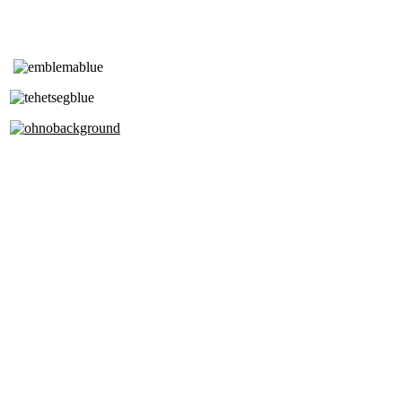
Tóth Aladár Zeneiskola
Alapfokú Művészeti Iskola
Az Oktatási Hivatal Bázisintézménye
Akkreditált Kiváló Tehetségpont
A Liszt Ferenc Zeneművészeti Egyetem
a Debreceni Egyetem és a
Pécsi Tudományegyetem Partneriskolája