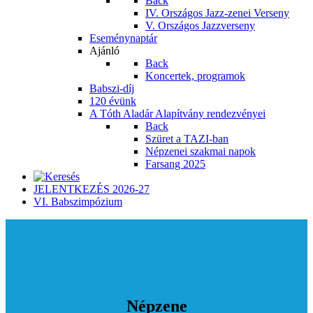
Back
IV. Országos Jazz-zenei Verseny
V. Országos Jazzverseny
Eseménynaptár
Ajánló
Back
Koncertek, programok
Babszi-díj
120 évünk
A Tóth Aladár Alapítvány rendezvényei
Back
Szüret a TAZI-ban
Népzenei szakmai napok
Farsang 2025
JELENTKEZÉS 2026-27
VI. Babszimpózium
Népzene