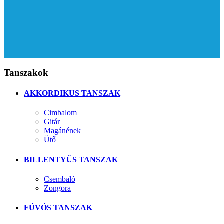
Tanszakok
AKKORDIKUS TANSZAK
Cimbalom
Gitár
Magánének
Ütő
BILLENTYŰS TANSZAK
Csembaló
Zongora
FÚVÓS TANSZAK