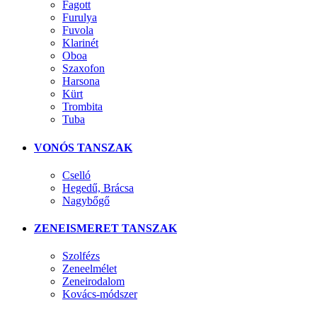
Fagott
Furulya
Fuvola
Klarinét
Oboa
Szaxofon
Harsona
Kürt
Trombita
Tuba
VONÓS TANSZAK
Cselló
Hegedű, Brácsa
Nagybőgő
ZENEISMERET TANSZAK
Szolfézs
Zeneelmélet
Zeneirodalom
Kovács-módszer