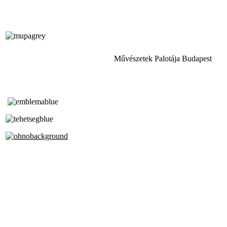
Művészetek Palotája Budapest
Tóth Aladár Zeneiskola
Alapfokú Művészeti Iskola
Az Oktatási Hivatal Bázisintézménye
Akkreditált Kiváló Tehetségpont
A Liszt Ferenc Zeneművészeti Egyetem
a Debreceni Egyetem és a
Pécsi Tudományegyetem Partneriskolája