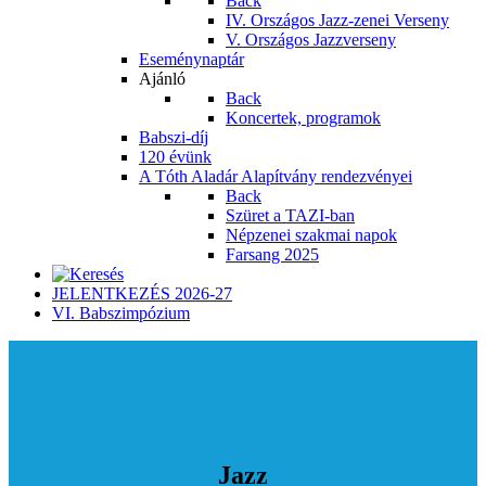
Back
IV. Országos Jazz-zenei Verseny
V. Országos Jazzverseny
Eseménynaptár
Ajánló
Back
Koncertek, programok
Babszi-díj
120 évünk
A Tóth Aladár Alapítvány rendezvényei
Back
Szüret a TAZI-ban
Népzenei szakmai napok
Farsang 2025
JELENTKEZÉS 2026-27
VI. Babszimpózium
Jazz