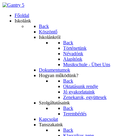
Főoldal
Iskolánk
Back
Köszöntő
Iskolánkról
Back
Történetünk
Névadónk
Alapítónk
Musikschule - Über Uns
Dokumentumok
Hogyan működünk?
Back
Oktatásunk rendje
Jó gyakorlataink
Zenekarok, együttesek
Szolgáltatásaink
Back
Terembérlés
Kapcsolat
Tanszakaink
Back
Klasszikus zene