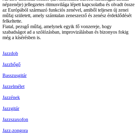
népzenéje) jellegzetes ritmusvilága lépett kapcsolatba és olvadt össze
az Európából származó funkciós zenével, amiből teljesen új zenei
műfaj született, amely számtalan zeneszerző és zenész érdeklődését
felkeltette.
Fiatal, pezsgő műfaj, amelynek egyik fő vonzereje, hogy
szabadságot ad a szólózásban, improvizálásban és bizonyos fokig
még a kísérésben is.
Jazzdob
Jazzbőgő
Basszusgitár
Jazzelmélet
Jazzének
Jazzgitár
Jazzszaxofon
Jazz-zongora