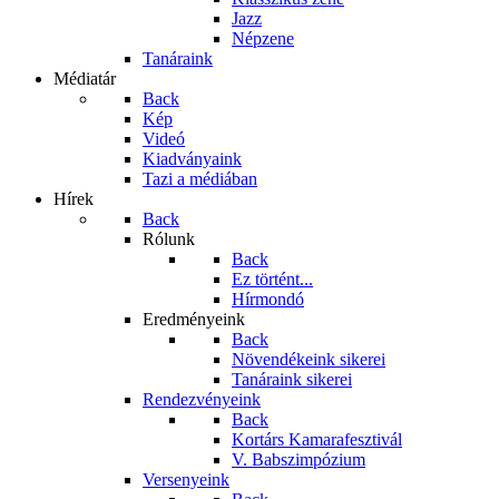
Jazz
Népzene
Tanáraink
Médiatár
Back
Kép
Videó
Kiadványaink
Tazi a médiában
Hírek
Back
Rólunk
Back
Ez történt...
Hírmondó
Eredményeink
Back
Növendékeink sikerei
Tanáraink sikerei
Rendezvényeink
Back
Kortárs Kamarafesztivál
V. Babszimpózium
Versenyeink