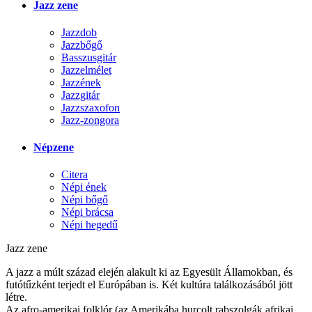
Jazz zene
Jazzdob
Jazzbőgő
Basszusgitár
Jazzelmélet
Jazzének
Jazzgitár
Jazzszaxofon
Jazz-zongora
Népzene
Citera
Népi ének
Népi bőgő
Népi brácsa
Népi hegedű
Jazz zene
A jazz a múlt század elején alakult ki az Egyesült Államokban, és
futótűzként terjedt el Európában is. Két kultúra találkozásából jött
létre.
Az afro-amerikai folklór (az Amerikába hurcolt rabszolgák afrikai