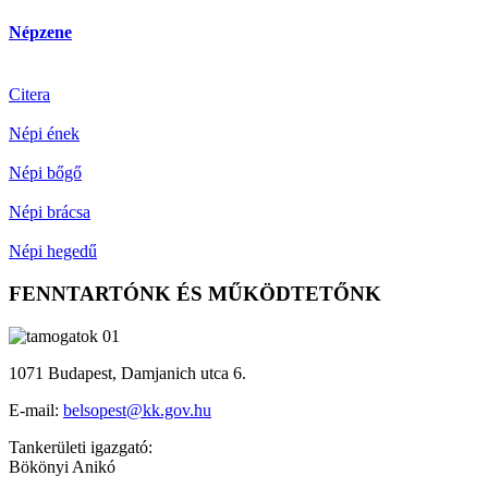
Népzene
Citera
Népi ének
Népi bőgő
Népi brácsa
Népi hegedű
FENNTARTÓNK ÉS MŰKÖDTETŐNK
1071 Budapest, Damjanich utca 6.
E-mail:
belsopest@kk.gov.hu
Tankerületi igazgató:
Bökönyi Anikó