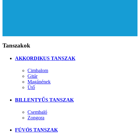
Tanszakok
AKKORDIKUS TANSZAK
Cimbalom
Gitár
Magánének
Ütő
BILLENTYŰS TANSZAK
Csembaló
Zongora
FÚVÓS TANSZAK