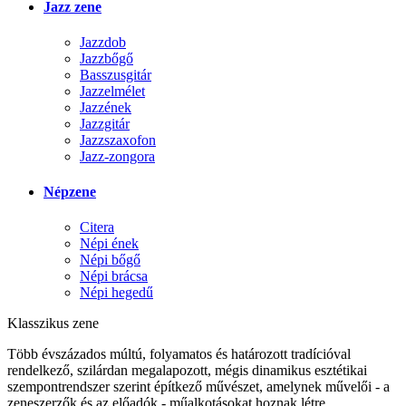
Jazz zene
Jazzdob
Jazzbőgő
Basszusgitár
Jazzelmélet
Jazzének
Jazzgitár
Jazzszaxofon
Jazz-zongora
Népzene
Citera
Népi ének
Népi bőgő
Népi brácsa
Népi hegedű
Klasszikus zene
Több évszázados múltú, folyamatos és határozott tradícióval
rendelkező, szilárdan megalapozott, mégis dinamikus esztétikai
szempontrendszer szerint építkező művészet, amelynek művelői - a
zeneszerzők és az előadók - műalkotásokat hoznak létre.