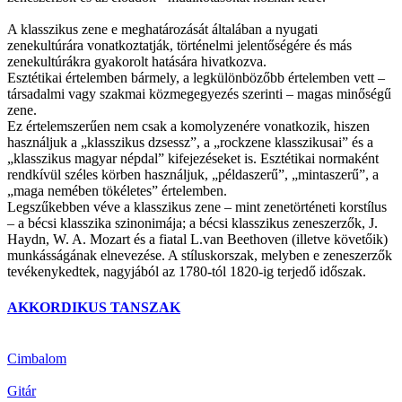
A klasszikus zene e meghatározását általában a nyugati
zenekultúrára vonatkoztatják, történelmi jelentőségére és más
zenekultúrákra gyakorolt hatására hivatkozva.
Esztétikai értelemben bármely, a legkülönbözőbb értelemben vett –
társadalmi vagy szakmai közmegegyezés szerinti – magas minőségű
zene.
Ez értelemszerűen nem csak a komolyzenére vonatkozik, hiszen
használjuk a „klasszikus dzsessz”, a „rockzene klasszikusai” és a
„klasszikus magyar népdal” kifejezéseket is. Esztétikai normaként
rendkívül széles körben használjuk, „példaszerű”, „mintaszerű”, a
„maga nemében tökéletes” értelemben.
Legszűkebben véve a klasszikus zene – mint zenetörténeti korstílus
– a bécsi klasszika szinonimája; a bécsi klasszikus zeneszerzők, J.
Haydn, W. A. Mozart és a fiatal L.van Beethoven (illetve követőik)
munkásságának elnevezése. A stíluskorszak, melyben e zeneszerzők
tevékenykedtek, nagyjából az 1780-tól 1820-ig terjedő időszak.
AKKORDIKUS TANSZAK
Cimbalom
Gitár