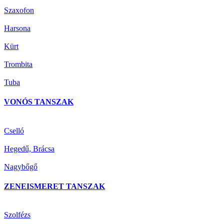
Szaxofon
Harsona
Kürt
Trombita
Tuba
VONÓS TANSZAK
Cselló
Hegedű, Brácsa
Nagybőgő
ZENEISMERET TANSZAK
Szolfézs