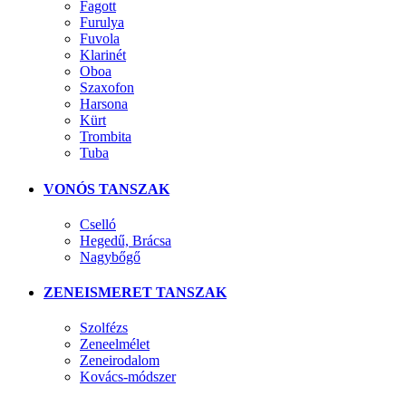
Fagott
Furulya
Fuvola
Klarinét
Oboa
Szaxofon
Harsona
Kürt
Trombita
Tuba
VONÓS TANSZAK
Cselló
Hegedű, Brácsa
Nagybőgő
ZENEISMERET TANSZAK
Szolfézs
Zeneelmélet
Zeneirodalom
Kovács-módszer