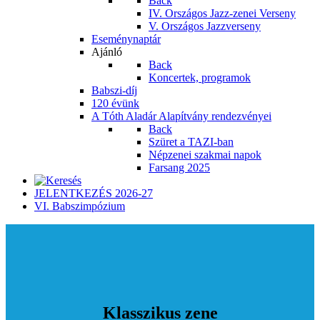
Back
IV. Országos Jazz-zenei Verseny
V. Országos Jazzverseny
Eseménynaptár
Ajánló
Back
Koncertek, programok
Babszi-díj
120 évünk
A Tóth Aladár Alapítvány rendezvényei
Back
Szüret a TAZI-ban
Népzenei szakmai napok
Farsang 2025
JELENTKEZÉS 2026-27
VI. Babszimpózium
Klasszikus zene