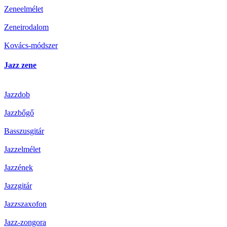
Zeneelmélet
Zeneirodalom
Kovács-módszer
Jazz zene
Jazzdob
Jazzbőgő
Basszusgitár
Jazzelmélet
Jazzének
Jazzgitár
Jazzszaxofon
Jazz-zongora