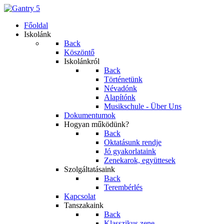
Főoldal
Iskolánk
Back
Köszöntő
Iskolánkról
Back
Történetünk
Névadónk
Alapítónk
Musikschule - Über Uns
Dokumentumok
Hogyan működünk?
Back
Oktatásunk rendje
Jó gyakorlataink
Zenekarok, együttesek
Szolgáltatásaink
Back
Terembérlés
Kapcsolat
Tanszakaink
Back
Klasszikus zene