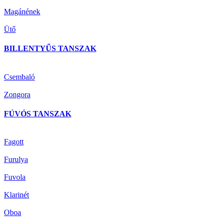
Magánének
Ütő
BILLENTYŰS TANSZAK
Csembaló
Zongora
FÚVÓS TANSZAK
Fagott
Furulya
Fuvola
Klarinét
Oboa