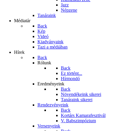
Jazz
Népzene
Tanáraink
Médiatár
Back
Kép
Videó
Kiadványaink
Tazi a médiában
Hírek
Back
Rólunk
Back
Ez történt...
Hírmondó
Eredményeink
Back
Növendékeink sikerei
Tanáraink sikerei
Rendezvényeink
Back
Kortárs Kamarafesztivál
V. Babszimpózium
Versenyeink