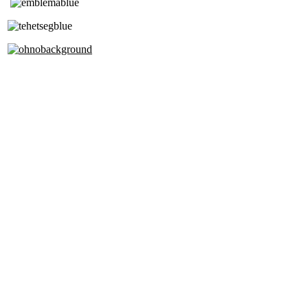
Tóth Aladár Zeneiskola
Alapfokú Művészeti Iskola
Az Oktatási Hivatal Bázisintézménye
Akkreditált Kiváló Tehetségpont
A Liszt Ferenc Zeneművészeti Egyetem
a Debreceni Egyetem és a
Pécsi Tudományegyetem Partneriskolája
Cím: 1063 Budapest, Szív u. 19-21.
Telefon: