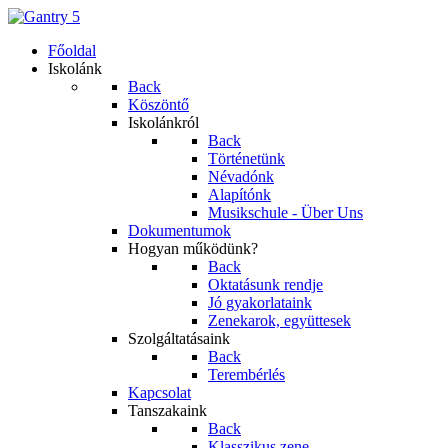
Főoldal
Iskolánk
Back
Köszöntő
Iskolánkról
Back
Történetünk
Névadónk
Alapítónk
Musikschule - Über Uns
Dokumentumok
Hogyan működünk?
Back
Oktatásunk rendje
Jó gyakorlataink
Zenekarok, együttesek
Szolgáltatásaink
Back
Terembérlés
Kapcsolat
Tanszakaink
Back
Klasszikus zene