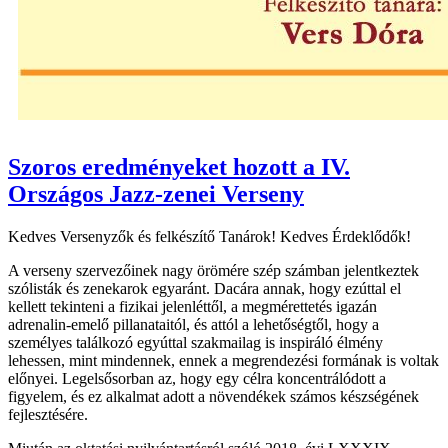
Szoros eredményeket hozott a IV.
Országos Jazz-zenei Verseny
Kedves Versenyzők és felkészítő Tanárok! Kedves Érdeklődők!
A verseny szervezőinek nagy örömére szép számban jelentkeztek
szólisták és zenekarok egyaránt. Dacára annak, hogy ezúttal el
kellett tekinteni a fizikai jelenléttől, a megmérettetés igazán
adrenalin-emelő pillanataitól, és attól a lehetőségtől, hogy a
személyes találkozó egyúttal szakmailag is inspiráló élmény
lehessen, mint mindennek, ennek a megrendezési formának is voltak
előnyei. Legelsősorban az, hogy egy célra koncentrálódott a
figyelem, és ez alkalmat adott a növendékek számos készségének
fejlesztésére.