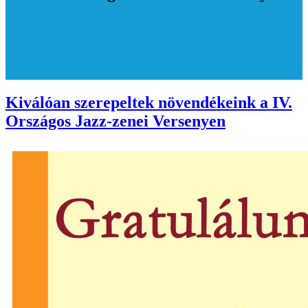
Kiválóan szerepeltek növendékeink a IV.
Országos Jazz-zenei Versenyen