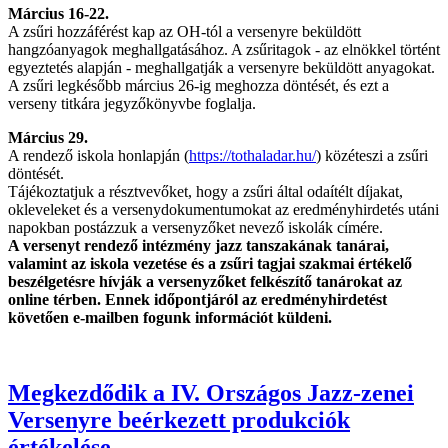
Március 16-22.
A zsűri hozzáférést kap az OH-tól a versenyre beküldött
hangzóanyagok meghallgatásához. A zsűritagok - az elnökkel történt
egyeztetés alapján - meghallgatják a versenyre beküldött anyagokat.
A zsűri legkésőbb március 26-ig meghozza döntését, és ezt a
verseny titkára jegyzőkönyvbe foglalja.
Március 29.
A rendező iskola honlapján (
https://tothaladar.hu/
) közéteszi a zsűri
döntését.
Tájékoztatjuk a résztvevőket, hogy a zsűri által odaítélt díjakat,
okleveleket és a versenydokumentumokat az eredményhirdetés utáni
napokban postázzuk a versenyzőket nevező iskolák címére.
A versenyt rendező intézmény jazz tanszakának tanárai,
valamint az iskola vezetése és a zsűri tagjai szakmai értékelő
beszélgetésre hívják a versenyzőket felkészítő tanárokat az
online térben. Ennek időpontjáról az eredményhirdetést
követően e-mailben fogunk információt küldeni.
Megkezdődik a IV. Országos Jazz-zenei
Versenyre beérkezett produkciók
értékelése