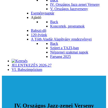
Back
IV. Országos Jazz-zenei Verseny
V. Országos Jazzverseny
Eseménynaptár
Ajánló
Back
Koncertek, programok
Babszi-díj
120 évünk
A Tóth Aladár Alapítvány rendezvényei
Back
Szüret a TAZI-ban
Népzenei szakmai napok
Farsang 2025
JELENTKEZÉS 2026-27
VI. Babszimpózium
IV. Országos Jazz-zenei Verseny