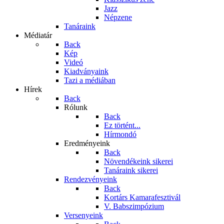
Jazz
Népzene
Tanáraink
Médiatár
Back
Kép
Videó
Kiadványaink
Tazi a médiában
Hírek
Back
Rólunk
Back
Ez történt...
Hírmondó
Eredményeink
Back
Növendékeink sikerei
Tanáraink sikerei
Rendezvényeink
Back
Kortárs Kamarafesztivál
V. Babszimpózium
Versenyeink