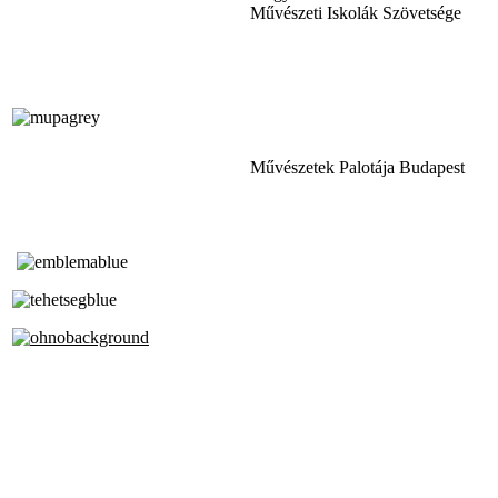
Művészeti Iskolák Szövetsége
Művészetek Palotája Budapest
Tóth Aladár Zeneiskola
Alapfokú Művészeti Iskola
Az Oktatási Hivatal Bázisintézménye
Akkreditált Kiváló Tehetségpont
A Liszt Ferenc Zeneművészeti Egyetem
a Debreceni Egyetem és a
Pécsi Tudományegyetem Partneriskolája