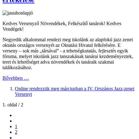
Kedves Versenyző Növendékek, Felkészítő tanárok! Kedves
Vendégek!
Negyedik alkalommal rendezi meg iskolánk az alapfokú jazz zenei
oktatás országos versenyét az Oktatási Hivatal felkérésére. E
verseny – sok más „társával” - a tehetségkutatás, fejlesztés egyik
fóruma, melyet iskolánk jazz tanszakának tanárai kezdeményeztek,
teret és lehetőséget adva növendékek és tanáraik szakmai
találkozásához.
Bővebben …
Online rendezzük meg márciusban a IV. Országos Jazz-zenei
Versenyt
1. oldal / 2
1
2