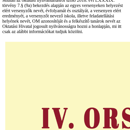
Miután az oktatási nyilvántartásról szóló 2018. évi LXXXIX.
törvény 7.§ (9a) bekezdés alapján az egyes versenyeken helyezést
elért versenyzők nevét, évfolyamát és osztályát, a versenyen elért
eredményét, a versenyzőt nevező iskola, illetve feladatellátási
helyének nevét, OM azonosítóját és a felkészítő tanárok nevét az
Oktatási Hivatal jogosult nyilvánosságra hozni a honlapján, mi itt
csak az alábbi információkat tudjuk közölni.