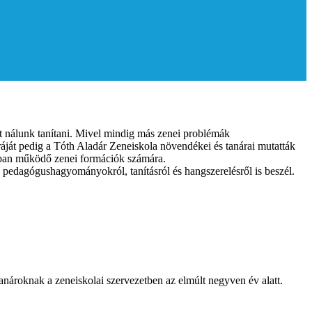
 nálunk tanítani. Mivel mindig más zenei problémák
ráját pedig a Tóth Aladár Zeneiskola növendékei és tanárai mutatták
nkban működő zenei formációk számára.
en pedagógushagyományokról, tanításról és hangszerelésről is beszél.
tanároknak a zeneiskolai szervezetben az elmúlt negyven év alatt.