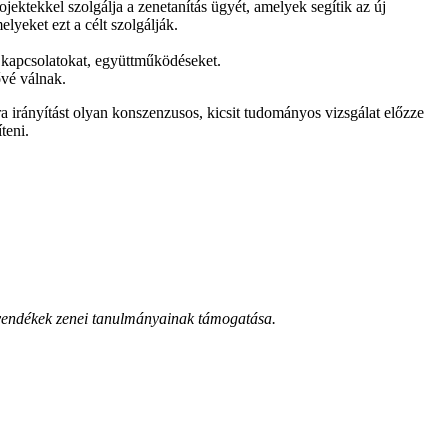
ojektekkel szolgálja a zenetanítás ügyét, amelyek segítik az új
yeket ezt a célt szolgálják.
i kapcsolatokat, együttműködéseket.
ővé válnak.
a irányítást olyan konszenzusos, kicsit tudományos vizsgálat előzze
teni.
övendékek zenei tanulmányainak támogatása.