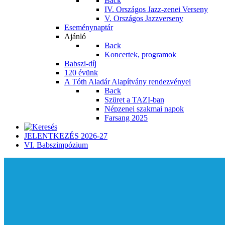
Back
IV. Országos Jazz-zenei Verseny
V. Országos Jazzverseny
Eseménynaptár
Ajánló
Back
Koncertek, programok
Babszi-díj
120 évünk
A Tóth Aladár Alapítvány rendezvényei
Back
Szüret a TAZI-ban
Népzenei szakmai napok
Farsang 2025
JELENTKEZÉS 2026-27
VI. Babszimpózium