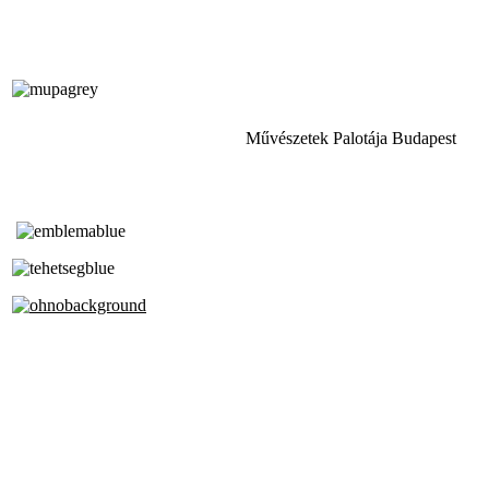
Művészetek Palotája Budapest
Tóth Aladár Zeneiskola
Alapfokú Művészeti Iskola
Az Oktatási Hivatal Bázisintézménye
Akkreditált Kiváló Tehetségpont
A Liszt Ferenc Zeneművészeti Egyetem
a Debreceni Egyetem és a
Pécsi Tudományegyetem Partneriskolája