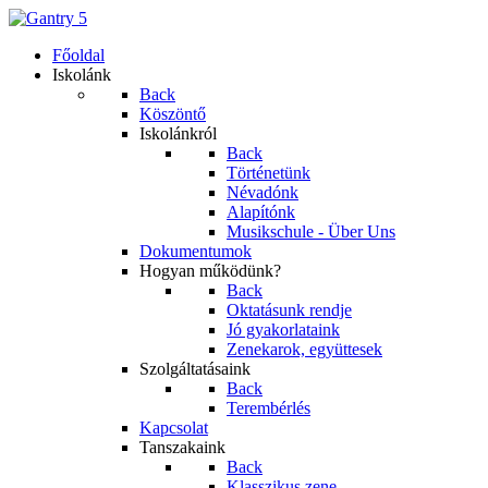
Főoldal
Iskolánk
Back
Köszöntő
Iskolánkról
Back
Történetünk
Névadónk
Alapítónk
Musikschule - Über Uns
Dokumentumok
Hogyan működünk?
Back
Oktatásunk rendje
Jó gyakorlataink
Zenekarok, együttesek
Szolgáltatásaink
Back
Terembérlés
Kapcsolat
Tanszakaink
Back
Klasszikus zene