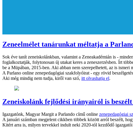
Zeneelmélet tanárunkat méltatja a Parland
Sok éve tanít zeneiskolánkban, valamint a Zeneakadémián is - minde
foglalkoztatják, folytonosan új utakat keres a zeneszerzésben. Írt tö
be a Müpában, 2015-ben. Aki abban nem szerepelhetett, az is ismeri 
A Parlano online zenepedagógiai szakfolyóirat - egy rövid beszélgetéss
Aki még mindig nem tudja, kiről van szó,
itt olvashatja el
.
Zeneiskolánk fejlődési irányairól is besz
Igazgatónk, Magyar Margit a Parlando című online
zenepedagógiai sz
A januári számban megjelent cikkben többek között arról beszélt, hogy
Kitért arra is, milyen tervekkel indult neki 2020-tól kezdődő igazgat