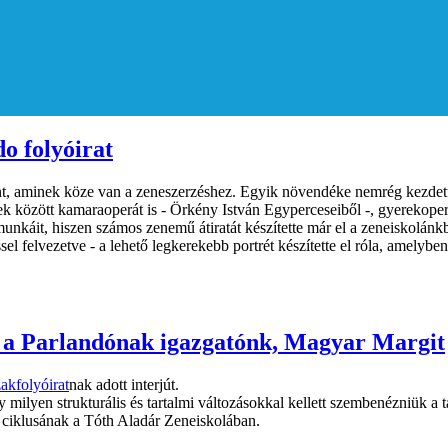
o folyóirat
nt, aminek köze van a zeneszerzéshez. Egyik növendéke nemrég kezdett
bbek között kamaraoperát is - Örkény István Egyperceseiből -, gyerekope
munkáit, hiszen számos zenemű átiratát készítette már el a zeneiskolá
el felvezetve - a lehető legkerekebb portrét készítette el róla, amelyb
élt a Parlandónak igazgatónk, Magyar Margit
akfolyóirat
nak adott interjút.
 milyen strukturális és tartalmi változásokkal kellett szembenézniük a 
ói ciklusának a Tóth Aladár Zeneiskolában.