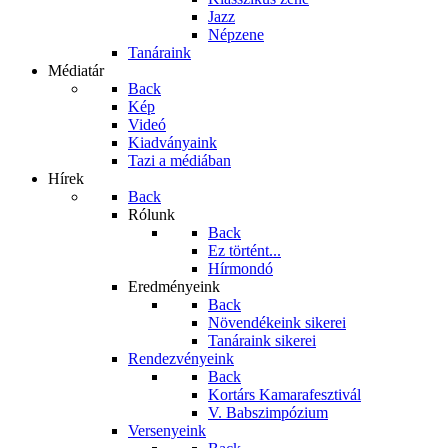
Jazz
Népzene
Tanáraink
Médiatár
Back
Kép
Videó
Kiadványaink
Tazi a médiában
Hírek
Back
Rólunk
Back
Ez történt...
Hírmondó
Eredményeink
Back
Növendékeink sikerei
Tanáraink sikerei
Rendezvényeink
Back
Kortárs Kamarafesztivál
V. Babszimpózium
Versenyeink