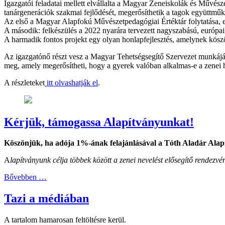
Igazgatói feladatai mellett elvállalta a Magyar Zeneiskolák és Művészet
tanárgenerációk szakmai fejlődését, megerősíthetik a tagok együttmű
Az első a Magyar Alapfokú Művészetpedagógiai Értéktár folytatása, e
A második: felkészülés a 2022 nyarára tervezett nagyszabású, európai
A harmadik fontos projekt egy olyan honlapfejlesztés, amelynek kösz
Az igazgatónő részt vesz a Magyar Tehetségsegítő Szervezet munkájában
meg, amely megerősítheti, hogy a gyerek valóban alkalmas-e a zenei hiv
A részleteket
itt olvashatják el
.
Kérjük, támogassa Alapítványunkat!
Köszönjük, ha adója 1%-ának felajánlásával a Tóth Aladár Alap
A
lapítványunk célja többek között a zenei nevelést elősegítő rende
Bővebben …
Tazi a médiában
A tartalom hamarosan feltöltésre kerül.