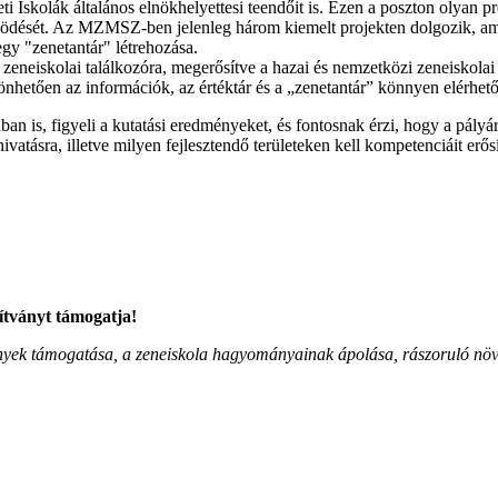
i Iskolák általános elnökhelyettesi teendőit is. Ezen a poszton olyan pr
ködését. Az MZMSZ-ben jelenleg három kiemelt projekten dolgozik, amel
gy "zenetantár" létrehozása.
 zeneiskolai találkozóra, megerősítve a hazai és nemzetközi zeneiskola
önhetően az információk, az értéktár és a „zenetantár” könnyen elérhet
 is, figyeli a kutatási eredményeket, és fontosnak érzi, hogy a pályár
atásra, illetve milyen fejlesztendő területeken kell kompetenciáit erősí
ítványt támogatja!
zvények támogatása, a zeneiskola hagyományainak ápolása, rászoruló n