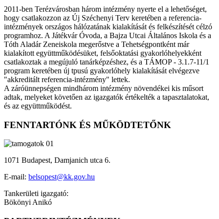
2011-ben Terézvárosban három intézmény nyerte el a lehetőséget,
hogy csatlakozzon az Új Széchenyi Terv keretében a referencia-
intézmények országos hálózatának kialakítását és felkészítését célzó
programhoz. A Játékvár Óvoda, a Bajza Utcai Általános Iskola és a
Tóth Aladár Zeneiskola megerőstve a Tehetségpontként már
kialakított együttműködésüket, felsőoktatási gyakorlóhelyekként
csatlakoztak a megújuló tanárképzéshez, és a TÁMOP - 3.1.7-11/1
program keretében új tpusú gyakorlóhely kialakítását elvégezve
"akkreditált referencia-intézmény" lettek.
A záróünnepségen mindhárom intézmény növendékei kis műsort
adtak, melyeket követően az igazgatók értékelték a tapasztalatokat,
és az együttműködést.
FENNTARTÓNK ÉS MŰKÖDTETŐNK
1071 Budapest, Damjanich utca 6.
E-mail:
belsopest@kk.gov.hu
Tankerületi igazgató:
Bökönyi Anikó