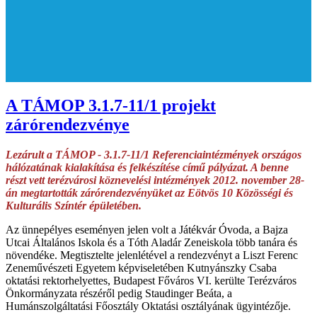
A TÁMOP 3.1.7-11/1 projekt
zárórendezvénye
Lezárult a TÁMOP - 3.1.7-11/1 Referenciaintézmények országos
hálózatának kialakítása és felkészítése című pályázat. A benne
részt vett terézvárosi köznevelési intézmények 2012. november 28-
án megtartották zárórendezvényüket az Eötvös 10 Közösségi és
Kulturális Színtér épületében.
Az ünnepélyes eseményen jelen volt a Játékvár Óvoda, a Bajza
Utcai Általános Iskola és a Tóth Aladár Zeneiskola több tanára és
növendéke. Megtisztelte jelenlétével a rendezvényt a Liszt Ferenc
Zeneművészeti Egyetem képviseletében Kutnyánszky Csaba
oktatási rektorhelyettes, Budapest Főváros VI. kerülte Terézváros
Önkormányzata részéről pedig Staudinger Beáta, a
Humánszolgáltatási Főosztály Oktatási osztályának ügyintézője.