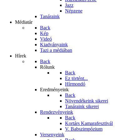
Jazz
Népzene
Tanáraink
Médiatár
Back
Kép
Videó
Kiadványaink
Tazi a médiában
Hírek
Back
Rólunk
Back
Ez történt...
Hírmondó
Eredményeink
Back
Növendékeink sikerei
Tanáraink sikerei
Rendezvényeink
Back
Kortárs Kamarafesztivál
V. Babszimpózium
Versenyeink