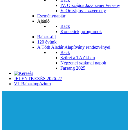
Back
IV. Országos Jazz-zenei Verseny
V. Országos Jazzverseny
Eseménynaptár
Ajánló
Back
Koncertek, programok
Babszi-díj
120 évünk
A Tóth Aladár Alapítvány rendezvényei
Back
Szüret a TAZI-ban
Népzenei szakmai napok
Farsang 2025
JELENTKEZÉS 2026-27
VI. Babszimpózium