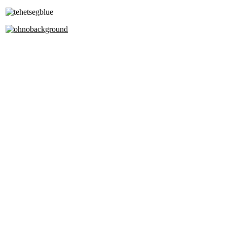
Alapfokú Művészeti Iskola
Az Oktatási Hivatal Bázisintézménye
Akkreditált Kiváló Tehetségpont
A Liszt Ferenc Zeneművészeti Egyetem
a Debreceni Egyetem és a
Pécsi Tudományegyetem Partneriskolája
Cím: 1063 Budapest, Szív u. 19-21.
Telefon:
+36-1-4130459