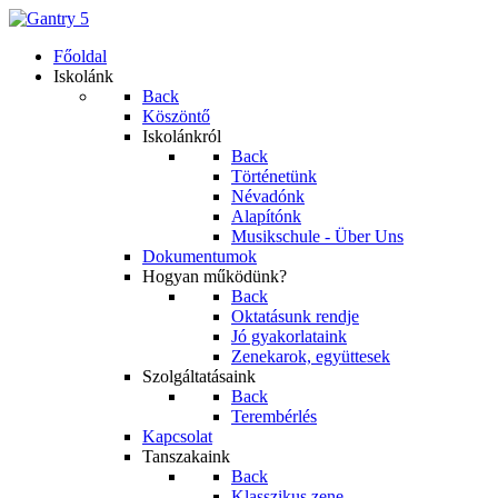
Főoldal
Iskolánk
Back
Köszöntő
Iskolánkról
Back
Történetünk
Névadónk
Alapítónk
Musikschule - Über Uns
Dokumentumok
Hogyan működünk?
Back
Oktatásunk rendje
Jó gyakorlataink
Zenekarok, együttesek
Szolgáltatásaink
Back
Terembérlés
Kapcsolat
Tanszakaink
Back
Klasszikus zene