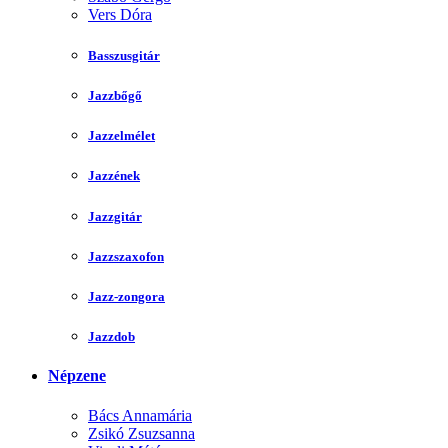
Vers Dóra
Basszusgitár
Jazzbőgő
Jazzelmélet
Jazzének
Jazzgitár
Jazzszaxofon
Jazz-zongora
Jazzdob
Népzene
Bács Annamária
Zsikó Zsuzsanna