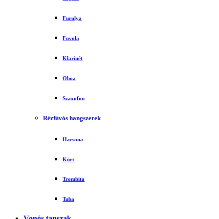
Furulya
Fuvola
Klarinét
Oboa
Szaxofon
Rézfúvós hangszerek
Harsona
Kürt
Trombita
Tuba
Vonós tanszak