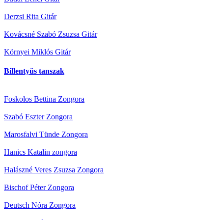
Derzsi Rita
Gitár
Kovácsné Szabó Zsuzsa
Gitár
Környei Miklós
Gitár
Billentyűs tanszak
Foskolos Bettina
Zongora
Szabó Eszter
Zongora
Marosfalvi Tünde
Zongora
Hanics Katalin
zongora
Halászné Veres Zsuzsa
Zongora
Bischof Péter
Zongora
Deutsch Nóra
Zongora