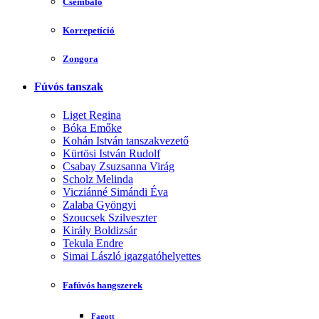
Csembaló
Korrepetíció
Zongora
Fúvós tanszak
Liget Regina
Bóka Emőke
Kohán István tanszakvezető
Kürtösi István Rudolf
Csabay Zsuzsanna Virág
Scholz Melinda
Vicziánné Simándi Éva
Zalaba Gyöngyi
Szoucsek Szilveszter
Király Boldizsár
Tekula Endre
Simai László igazgatóhelyettes
Fafúvós hangszerek
Fagott