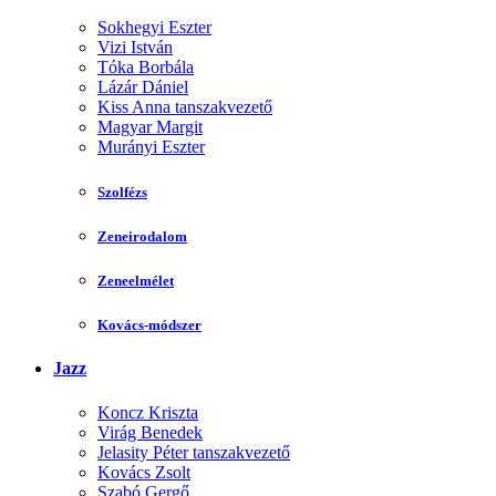
Sokhegyi Eszter
Vizi István
Tóka Borbála
Lázár Dániel
Kiss Anna tanszakvezető
Magyar Margit
Murányi Eszter
Szolfézs
Zeneirodalom
Zeneelmélet
Kovács-módszer
Jazz
Koncz Kriszta
Virág Benedek
Jelasity Péter tanszakvezető
Kovács Zsolt
Szabó Gergő