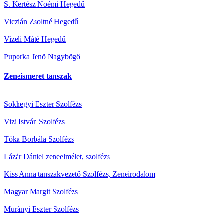
S. Kertész Noémi
Hegedű
Viczián Zsoltné
Hegedű
Vizeli Máté
Hegedű
Puporka Jenő
Nagybőgő
Zeneismeret tanszak
Sokhegyi Eszter
Szolfézs
Vizi István
Szolfézs
Tóka Borbála
Szolfézs
Lázár Dániel
zeneelmélet, szolfézs
Kiss Anna tanszakvezető
Szolfézs, Zeneirodalom
Magyar Margit
Szolfézs
Murányi Eszter
Szolfézs