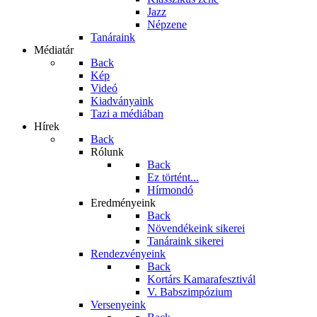
Jazz
Népzene
Tanáraink
Médiatár
Back
Kép
Videó
Kiadványaink
Tazi a médiában
Hírek
Back
Rólunk
Back
Ez történt...
Hírmondó
Eredményeink
Back
Növendékeink sikerei
Tanáraink sikerei
Rendezvényeink
Back
Kortárs Kamarafesztivál
V. Babszimpózium
Versenyeink