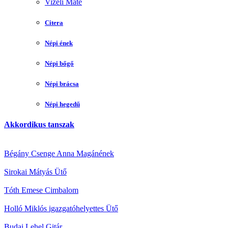
Vizeli Máté
Citera
Népi ének
Népi bőgő
Népi brácsa
Népi hegedű
Akkordikus tanszak
Bégány Csenge Anna
Magánének
Sirokai Mátyás
Ütő
Tóth Emese
Cimbalom
Holló Miklós igazgatóhelyettes
Ütő
Budai Lehel
Gitár