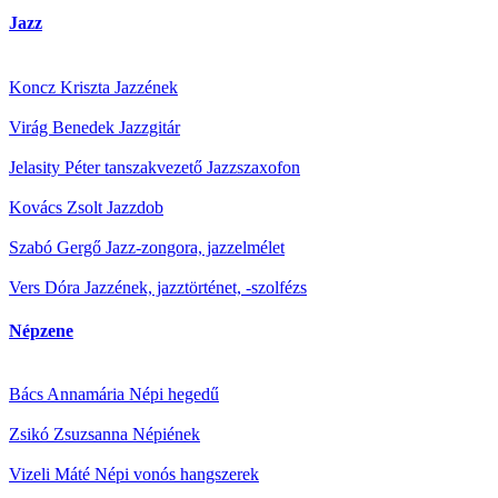
Jazz
Koncz Kriszta
Jazzének
Virág Benedek
Jazzgitár
Jelasity Péter tanszakvezető
Jazzszaxofon
Kovács Zsolt
Jazzdob
Szabó Gergő
Jazz-zongora, jazzelmélet
Vers Dóra
Jazzének, jazztörténet, -szolfézs
Népzene
Bács Annamária
Népi hegedű
Zsikó Zsuzsanna
Népiének
Vizeli Máté
Népi vonós hangszerek