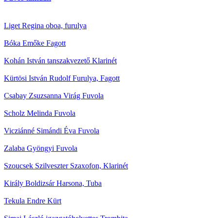
Liget Regina
oboa, furulya
Bóka Emőke
Fagott
Kohán István tanszakvezető
Klarinét
Kürtösi István Rudolf
Furulya, Fagott
Csabay Zsuzsanna Virág
Fuvola
Scholz Melinda
Fuvola
Vicziánné Simándi Éva
Fuvola
Zalaba Gyöngyi
Fuvola
Szoucsek Szilveszter
Szaxofon, Klarinét
Király Boldizsár
Harsona, Tuba
Tekula Endre
Kürt