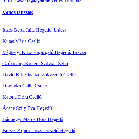
Simai László igazgatóhelyettes
Trombita
Vonós tanszak
Ittzés Berta Júlia
Hegedű, brácsa
Kutas Mária
Cselló
Véghelyi Kriszta igazgató
Hegedű, Brácsa
Czékmány-Kükedi Szilvia
Cselló
Dávid Krisztina tanszakvezető
Cselló
Dominkó Csilla
Cselló
Katona Dóra
Cselló
Ácsné Szily Éva
Hegedű
Bánhegyi-Maros Dóra
Hegedű
Borsos Ágnes tanszakvezető
Hegedű