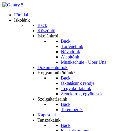
Főoldal
Iskolánk
Back
Köszöntő
Iskolánkról
Back
Történetünk
Névadónk
Alapítónk
Musikschule - Über Uns
Dokumentumok
Hogyan működünk?
Back
Oktatásunk rendje
Jó gyakorlataink
Zenekarok, együttesek
Szolgáltatásaink
Back
Terembérlés
Kapcsolat
Tanszakaink
Back
Klasszikus zene