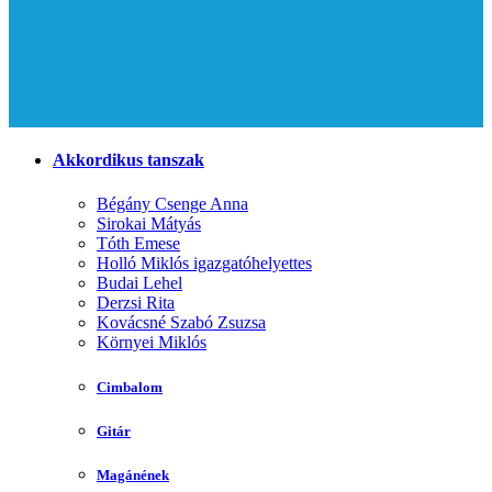
Akkordikus tanszak
Bégány Csenge Anna
Sirokai Mátyás
Tóth Emese
Holló Miklós igazgatóhelyettes
Budai Lehel
Derzsi Rita
Kovácsné Szabó Zsuzsa
Környei Miklós
Cimbalom
Gitár
Magánének