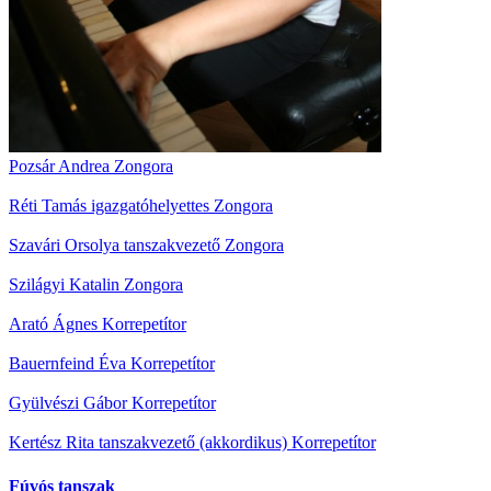
Pozsár Andrea
Zongora
Réti Tamás igazgatóhelyettes
Zongora
Szavári Orsolya tanszakvezető
Zongora
Szilágyi Katalin
Zongora
Arató Ágnes
Korrepetítor
Bauernfeind Éva
Korrepetítor
Gyülvészi Gábor
Korrepetítor
Kertész Rita tanszakvezető (akkordikus)
Korrepetítor
Fúvós tanszak