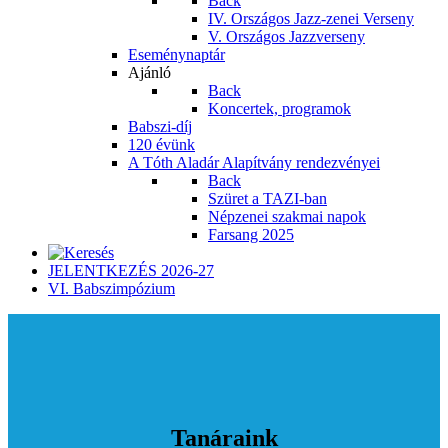
Back
IV. Országos Jazz-zenei Verseny
V. Országos Jazzverseny
Eseménynaptár
Ajánló
Back
Koncertek, programok
Babszi-díj
120 évünk
A Tóth Aladár Alapítvány rendezvényei
Back
Szüret a TAZI-ban
Népzenei szakmai napok
Farsang 2025
JELENTKEZÉS 2026-27
VI. Babszimpózium
Tanáraink