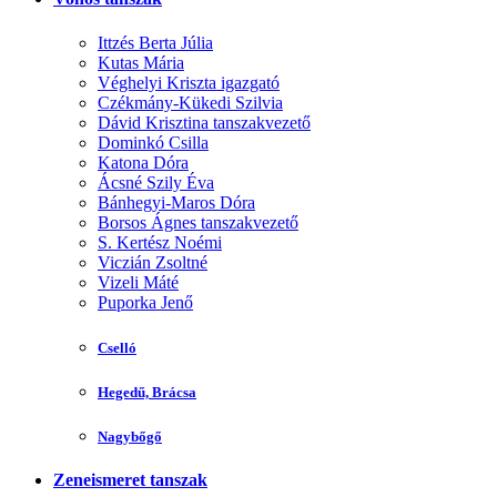
Ittzés Berta Júlia
Kutas Mária
Véghelyi Kriszta igazgató
Czékmány-Kükedi Szilvia
Dávid Krisztina tanszakvezető
Dominkó Csilla
Katona Dóra
Ácsné Szily Éva
Bánhegyi-Maros Dóra
Borsos Ágnes tanszakvezető
S. Kertész Noémi
Viczián Zsoltné
Vizeli Máté
Puporka Jenő
Cselló
Hegedű, Brácsa
Nagybőgő
Zeneismeret tanszak