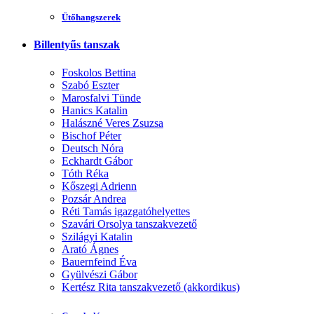
Ütőhangszerek
Billentyűs tanszak
Foskolos Bettina
Szabó Eszter
Marosfalvi Tünde
Hanics Katalin
Halászné Veres Zsuzsa
Bischof Péter
Deutsch Nóra
Eckhardt Gábor
Tóth Réka
Kőszegi Adrienn
Pozsár Andrea
Réti Tamás igazgatóhelyettes
Szavári Orsolya tanszakvezető
Szilágyi Katalin
Arató Ágnes
Bauernfeind Éva
Gyülvészi Gábor
Kertész Rita tanszakvezető (akkordikus)