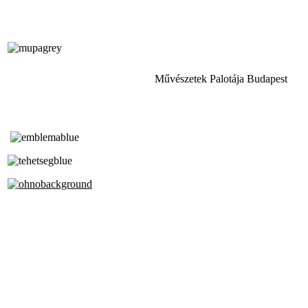
Művészetek Palotája Budapest
Tóth Aladár Zeneiskola
Alapfokú Művészeti Iskola
Az Oktatási Hivatal Bázisintézménye
Akkreditált Kiváló Tehetségpont
A Liszt Ferenc Zeneművészeti Egyetem
a Debreceni Egyetem és a
Pécsi Tudományegyetem Partneriskolája