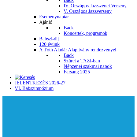
Back
IV. Országos Jazz-zenei Verseny
V. Országos Jazzverseny
Eseménynaptár
Ajánló
Back
Koncertek, programok
Babszi-díj
120 évünk
A Tóth Aladár Alapítvány rendezvényei
Back
Szüret a TAZI-ban
Népzenei szakmai napok
Farsang 2025
JELENTKEZÉS 2026-27
VI. Babszimpózium