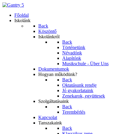
Főoldal
Iskolánk
Back
Köszöntő
Iskolánkról
Back
Történetünk
Névadónk
Alapítónk
Musikschule - Über Uns
Dokumentumok
Hogyan működünk?
Back
Oktatásunk rendje
Jó gyakorlataink
Zenekarok, együttesek
Szolgáltatásaink
Back
Terembérlés
Kapcsolat
Tanszakaink
Back
Klasszikus zene