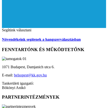
Segítünk választani
Növendékeink segítenek a hangszerválasztásban
FENNTARTÓNK ÉS MŰKÖDTETŐNK
1071 Budapest, Damjanich utca 6.
E-mail:
belsopest@kk.gov.hu
Tankerületi igazgató:
Bökönyi Anikó
PARTNERINTÉZMÉNYEK