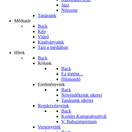
Jazz
Népzene
Tanáraink
Médiatár
Back
Kép
Videó
Kiadványaink
Tazi a médiában
Hírek
Back
Rólunk
Back
Ez történt...
Hírmondó
Eredményeink
Back
Növendékeink sikerei
Tanáraink sikerei
Rendezvényeink
Back
Kortárs Kamarafesztivál
V. Babszimpózium
Versenyeink