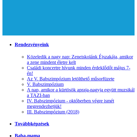
Rendezvényeink
Közeledik a nagy nap: Zeneiskolánk Éjszakája, amikor
a zene mindent életre kelt
Családi koncertre hívunk minden érdeklődőt május 7-
én!
Az V. Babszimpózium letölthető műsorfüzete
V. Babszimpózium
A nap, amikor a kürtösök apraja-nagyja együtt muzsikál
a TAZI-ban
IV. Babszimpózium - októberben végre ismét
megrendezhetjük!
III. Babszimpózium (2018)
Továbbképzések
Baba-mama