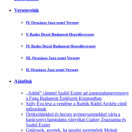
Versenyeink
IV. Országos Jazz-zenei Verseny
V. Rados Dezső Budapesti Hegedűverseny
IV. Rados Dezső Budapesti Hegedűverseny
III. Országos Jazz-zenei Verseny
II. Országos Jazz-zenei Verseny
Ajánljuk
„Arkhé” címmel Szabó Eszter ad zongorahangversenyt
a Fuga Budapesti Építészeti Központban
Szily Éva lesz a vendége a Bartók Rádió Arckép című
műsorának
Örökzöldekkel és becses gyöngyszemekkel várja a
karácsonyi hangulatra vágyókat Csabay Zsuzsanna és
Szabó Eszter
Gitárosok, gyertek, ha tanulni szeretnétek Molnár