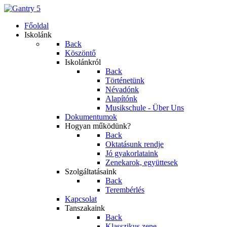
Főoldal
Iskolánk
Back
Köszöntő
Iskolánkról
Back
Történetünk
Névadónk
Alapítónk
Musikschule - Über Uns
Dokumentumok
Hogyan működünk?
Back
Oktatásunk rendje
Jó gyakorlataink
Zenekarok, együttesek
Szolgáltatásaink
Back
Terembérlés
Kapcsolat
Tanszakaink
Back
Klasszikus zene