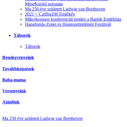
MeseKuckó sorozata
Ma 250 éve született Ludwig van Beethoven
2021 = Cziffra100 Emlékév
Mikrokosmos konferenciát rendez a Bartók Emlékház
Hangforrás Zenei és Hangszertörténeti Fesztivál
Táborok
Táborok
Rendezvényeink
Továbbképzések
Baba-mama
Versenyeink
Ajánljuk
Ma 250 éve született Ludwig van Beethoven