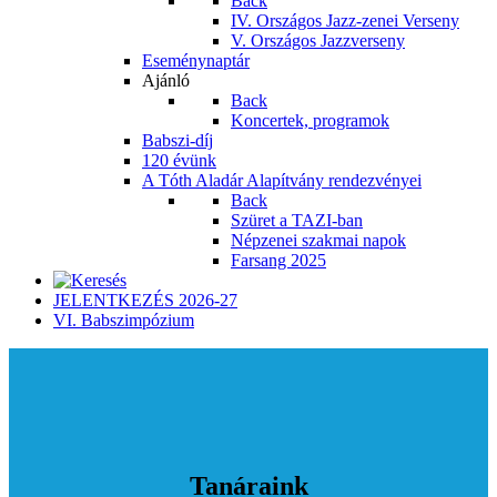
Back
IV. Országos Jazz-zenei Verseny
V. Országos Jazzverseny
Eseménynaptár
Ajánló
Back
Koncertek, programok
Babszi-díj
120 évünk
A Tóth Aladár Alapítvány rendezvényei
Back
Szüret a TAZI-ban
Népzenei szakmai napok
Farsang 2025
JELENTKEZÉS 2026-27
VI. Babszimpózium
Tanáraink