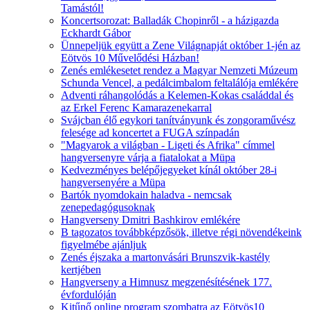
Tamástól!
Koncertsorozat: Balladák Chopinről - a házigazda
Eckhardt Gábor
Ünnepeljük együtt a Zene Világnapját október 1-jén az
Eötvös 10 Művelődési Házban!
Zenés emlékesetet rendez a Magyar Nemzeti Múzeum
Schunda Vencel, a pedálcimbalom feltalálója emlékére
Adventi ráhangolódás a Kelemen-Kokas családdal és
az Erkel Ferenc Kamarazenekarral
Svájcban élő egykori tanítványunk és zongoraművész
felesége ad koncertet a FUGA színpadán
"Magyarok a világban - Ligeti és Afrika" címmel
hangversenyre várja a fiatalokat a Müpa
Kedvezményes belépőjegyeket kínál október 28-i
hangversenyére a Müpa
Bartók nyomdokain haladva - nemcsak
zenepedagógusoknak
Hangverseny Dmitri Bashkirov emlékére
B tagozatos továbbképzősök, illetve régi növendékeink
figyelmébe ajánljuk
Zenés éjszaka a martonvásári Brunszvik-kastély
kertjében
Hangverseny a Himnusz megzenésítésének 177.
évfordulóján
Kitűnő online program szombatra az Eötvös10