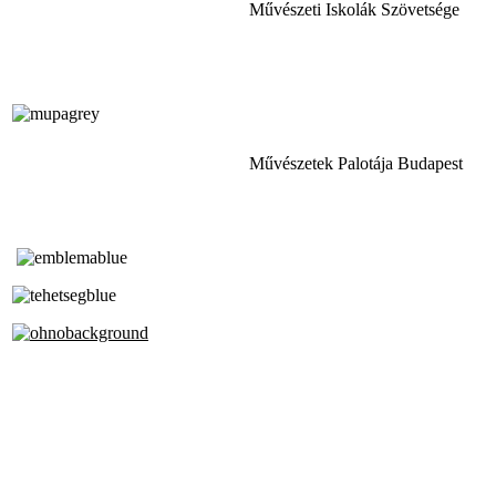
Művészeti Iskolák Szövetsége
Művészetek Palotája Budapest
Tóth Aladár Zeneiskola
Alapfokú Művészeti Iskola
Az Oktatási Hivatal Bázisintézménye
Akkreditált Kiváló Tehetségpont
A Liszt Ferenc Zeneművészeti Egyetem
a Debreceni Egyetem és a
Pécsi Tudományegyetem Partneriskolája