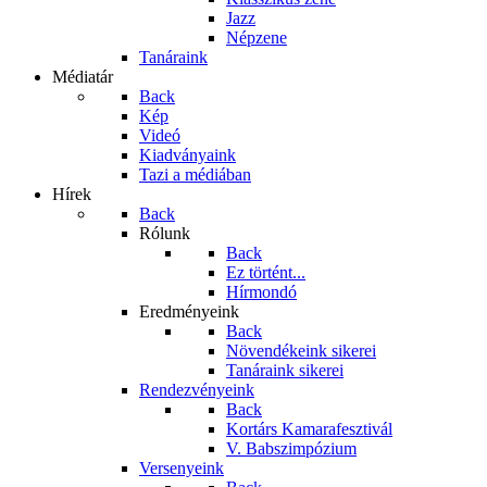
Jazz
Népzene
Tanáraink
Médiatár
Back
Kép
Videó
Kiadványaink
Tazi a médiában
Hírek
Back
Rólunk
Back
Ez történt...
Hírmondó
Eredményeink
Back
Növendékeink sikerei
Tanáraink sikerei
Rendezvényeink
Back
Kortárs Kamarafesztivál
V. Babszimpózium
Versenyeink