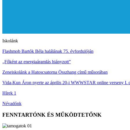
Iskolánk
Flashmob Bartók Béla halálának 75. évfordulóján
„Főként az energiaáramlás hiányzott”
Zeneiskolánk a Hatoscsatorna Összhang című műsorában
Vida-Kun Áron nyerte az április 20-i WWWSTAR online verseny I. d
Hírek 1
Névadónk
FENNTARTÓNK ÉS MŰKÖDTETŐNK