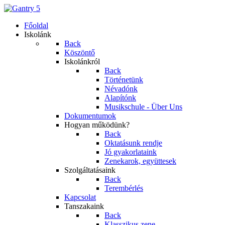
Főoldal
Iskolánk
Back
Köszöntő
Iskolánkról
Back
Történetünk
Névadónk
Alapítónk
Musikschule - Über Uns
Dokumentumok
Hogyan működünk?
Back
Oktatásunk rendje
Jó gyakorlataink
Zenekarok, együttesek
Szolgáltatásaink
Back
Terembérlés
Kapcsolat
Tanszakaink
Back
Klasszikus zene