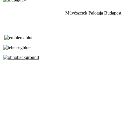
Művészetek Palotája Budapest
Tóth Aladár Zeneiskola
Alapfokú Művészeti Iskola
Az Oktatási Hivatal Bázisintézménye
Akkreditált Kiváló Tehetségpont
A Liszt Ferenc Zeneművészeti Egyetem
a Debreceni Egyetem és a
Pécsi Tudományegyetem Partneriskolája