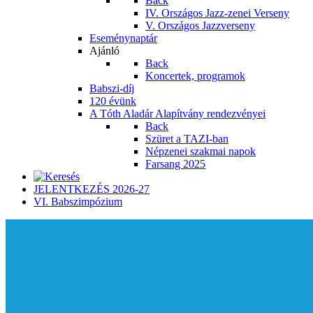
Back
IV. Országos Jazz-zenei Verseny
V. Országos Jazzverseny
Eseménynaptár
Ajánló
Back
Koncertek, programok
Babszi-díj
120 évünk
A Tóth Aladár Alapítvány rendezvényei
Back
Szüret a TAZI-ban
Népzenei szakmai napok
Farsang 2025
JELENTKEZÉS 2026-27
VI. Babszimpózium