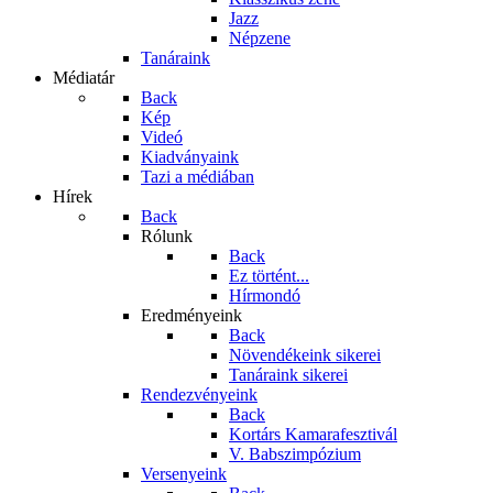
Jazz
Népzene
Tanáraink
Médiatár
Back
Kép
Videó
Kiadványaink
Tazi a médiában
Hírek
Back
Rólunk
Back
Ez történt...
Hírmondó
Eredményeink
Back
Növendékeink sikerei
Tanáraink sikerei
Rendezvényeink
Back
Kortárs Kamarafesztivál
V. Babszimpózium
Versenyeink