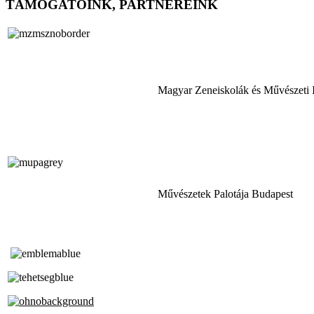
TÁMOGATÓINK, PARTNEREINK
Magyar Zeneiskolák és Művészeti 
Művészetek Palotája Budapest
Tóth Aladár Zeneiskola
Alapfokú Művészeti Iskola
Az Oktatási Hivatal Bázisintézménye
Akkreditált Kiváló Tehetségpont