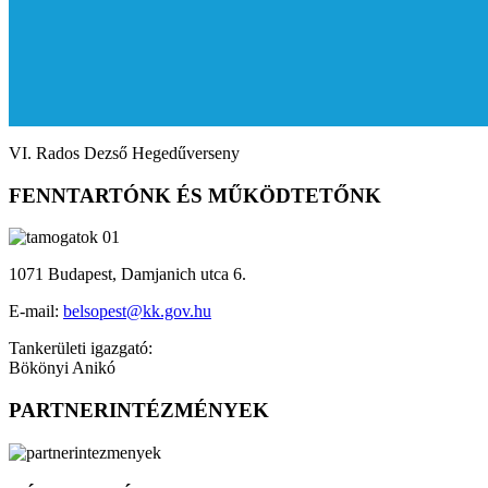
VI. Rados Dezső Hegedűverseny
FENNTARTÓNK ÉS MŰKÖDTETŐNK
1071 Budapest, Damjanich utca 6.
E-mail:
belsopest@kk.gov.hu
Tankerületi igazgató:
Bökönyi Anikó
PARTNERINTÉZMÉNYEK