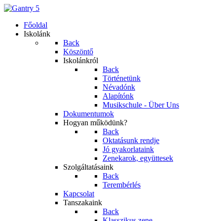
Főoldal
Iskolánk
Back
Köszöntő
Iskolánkról
Back
Történetünk
Névadónk
Alapítónk
Musikschule - Über Uns
Dokumentumok
Hogyan működünk?
Back
Oktatásunk rendje
Jó gyakorlataink
Zenekarok, együttesek
Szolgáltatásaink
Back
Terembérlés
Kapcsolat
Tanszakaink
Back
Klasszikus zene