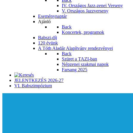
Back
IV. Országos Jazz-zenei Verseny
V. Országos Jazzverseny
Eseménynaptár
Ajánló
Back
Koncertek, programok
Babszi-díj
120 évünk
A Tóth Aladár Alapítvány rendezvényei
Back
Szüret a TAZI-ban
Népzenei szakmai napok
Farsang 2025
JELENTKEZÉS 2026-27
VI. Babszimpózium