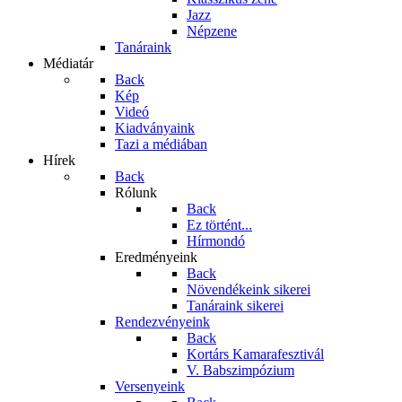
Jazz
Népzene
Tanáraink
Médiatár
Back
Kép
Videó
Kiadványaink
Tazi a médiában
Hírek
Back
Rólunk
Back
Ez történt...
Hírmondó
Eredményeink
Back
Növendékeink sikerei
Tanáraink sikerei
Rendezvényeink
Back
Kortárs Kamarafesztivál
V. Babszimpózium
Versenyeink