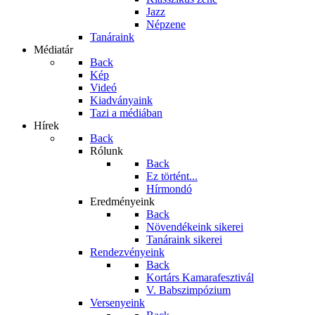
Jazz
Népzene
Tanáraink
Médiatár
Back
Kép
Videó
Kiadványaink
Tazi a médiában
Hírek
Back
Rólunk
Back
Ez történt...
Hírmondó
Eredményeink
Back
Növendékeink sikerei
Tanáraink sikerei
Rendezvényeink
Back
Kortárs Kamarafesztivál
V. Babszimpózium
Versenyeink