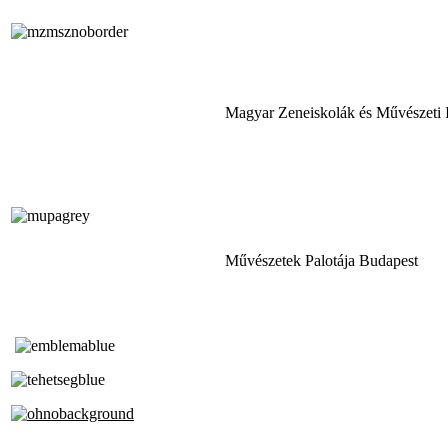
Magyar Zeneiskolák és Művészeti 
Művészetek Palotája Budapest
Tóth Aladár Zeneiskola
Alapfokú Művészeti Iskola
Az Oktatási Hivatal Bázisintézménye
Akkreditált Kiváló Tehetségpont
A Liszt Ferenc Zeneművészeti Egyetem