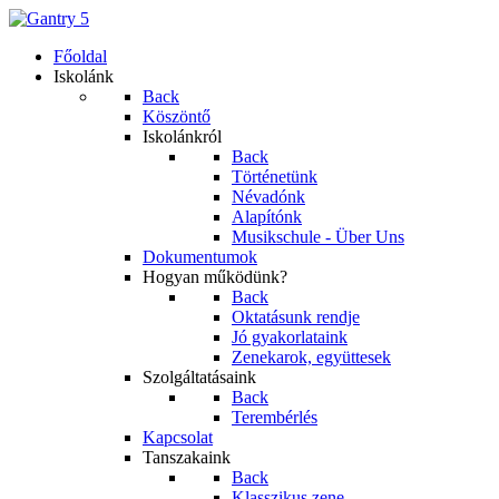
Főoldal
Iskolánk
Back
Köszöntő
Iskolánkról
Back
Történetünk
Névadónk
Alapítónk
Musikschule - Über Uns
Dokumentumok
Hogyan működünk?
Back
Oktatásunk rendje
Jó gyakorlataink
Zenekarok, együttesek
Szolgáltatásaink
Back
Terembérlés
Kapcsolat
Tanszakaink
Back
Klasszikus zene