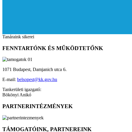
Tanáraink sikerei
FENNTARTÓNK ÉS MŰKÖDTETŐNK
1071 Budapest, Damjanich utca 6.
E-mail:
belsopest@kk.gov.hu
Tankerületi igazgató:
Bökönyi Anikó
PARTNERINTÉZMÉNYEK
TÁMOGATÓINK, PARTNEREINK