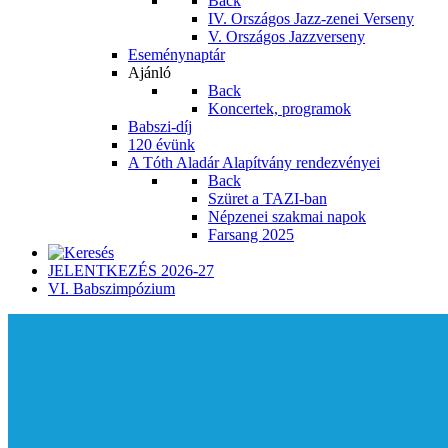
Back
IV. Országos Jazz-zenei Verseny
V. Országos Jazzverseny
Eseménynaptár
Ajánló
Back
Koncertek, programok
Babszi-díj
120 évünk
A Tóth Aladár Alapítvány rendezvényei
Back
Szüret a TAZI-ban
Népzenei szakmai napok
Farsang 2025
JELENTKEZÉS 2026-27
VI. Babszimpózium