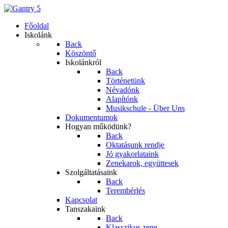
Főoldal
Iskolánk
Back
Köszöntő
Iskolánkról
Back
Történetünk
Névadónk
Alapítónk
Musikschule - Über Uns
Dokumentumok
Hogyan működünk?
Back
Oktatásunk rendje
Jó gyakorlataink
Zenekarok, együttesek
Szolgáltatásaink
Back
Terembérlés
Kapcsolat
Tanszakaink
Back
Klasszikus zene