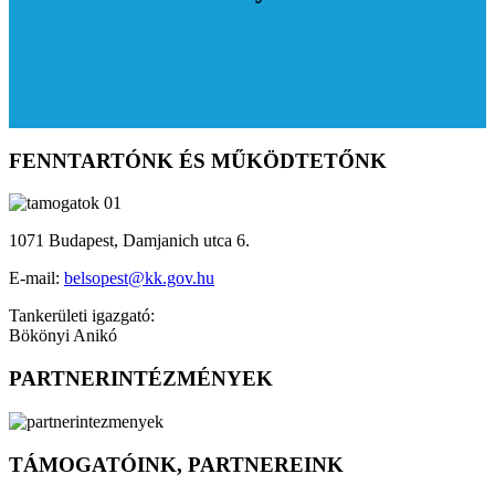
FENNTARTÓNK ÉS MŰKÖDTETŐNK
1071 Budapest, Damjanich utca 6.
E-mail:
belsopest@kk.gov.hu
Tankerületi igazgató:
Bökönyi Anikó
PARTNERINTÉZMÉNYEK
TÁMOGATÓINK, PARTNEREINK