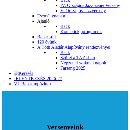
Back
IV. Országos Jazz-zenei Verseny
V. Országos Jazzverseny
Eseménynaptár
Ajánló
Back
Koncertek, programok
Babszi-díj
120 évünk
A Tóth Aladár Alapítvány rendezvényei
Back
Szüret a TAZI-ban
Népzenei szakmai napok
Farsang 2025
JELENTKEZÉS 2026-27
VI. Babszimpózium
Versenyeink