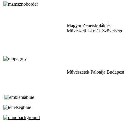
Magyar Zeneiskolák és
Művészeti Iskolák Szövetsége
Művészetek Palotája Budapest
Tóth Aladár Zeneiskola
Alapfokú Művészeti Iskola
Az Oktatási Hivatal Bázisintézménye
Akkreditált Kiváló Tehetségpont
A Liszt Ferenc Zeneművészeti Egyetem
a Debreceni Egyetem és a