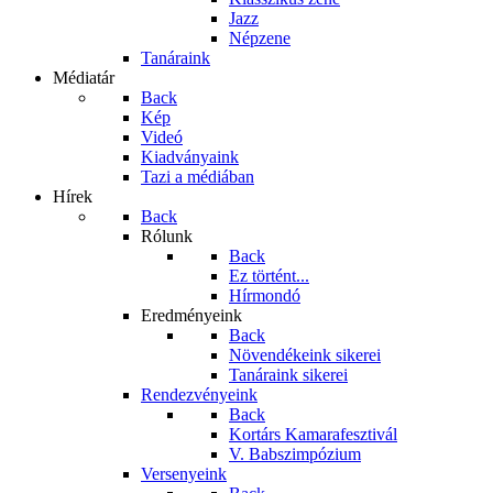
Jazz
Népzene
Tanáraink
Médiatár
Back
Kép
Videó
Kiadványaink
Tazi a médiában
Hírek
Back
Rólunk
Back
Ez történt...
Hírmondó
Eredményeink
Back
Növendékeink sikerei
Tanáraink sikerei
Rendezvényeink
Back
Kortárs Kamarafesztivál
V. Babszimpózium
Versenyeink