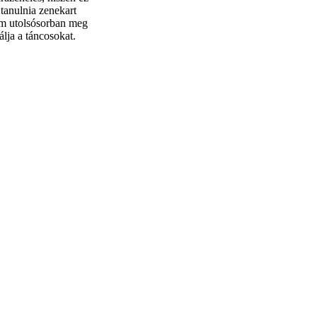
tanulnia zenekart
Nem utolsósorban meg
álja a táncosokat.