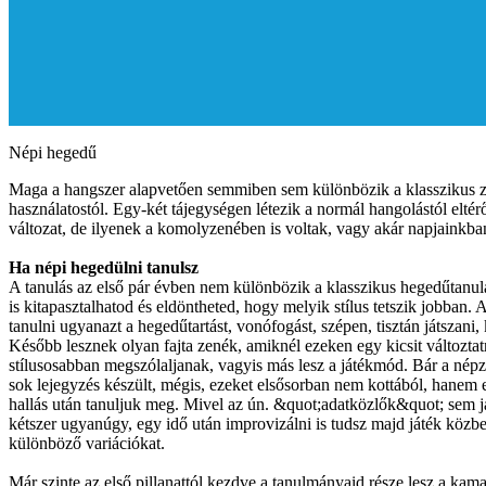
Népi hegedű
Maga a hangszer alapvetően semmiben sem különbözik a klasszikus 
használatostól. Egy-két tájegységen létezik a normál hangolástól eltér
változat, de ilyenek a komolyzenében is voltak, vagy akár napjainkban
Ha népi hegedülni tanulsz
A tanulás az első pár évben nem különbözik a klasszikus hegedűtanul
is kitapasztalhatod és eldöntheted, hogy melyik stílus tetszik jobban. 
tanulni ugyanazt a hegedűtartást, vonófogást, szépen, tisztán játszani, k
Később lesznek olyan fajta zenék, amiknél ezeken egy kicsit változtat
stílusosabban megszólaljanak, vagyis más lesz a játékmód. Bár a népz
sok lejegyzés készült, mégis, ezeket elsősorban nem kottából, hanem er
hallás után tanuljuk meg. Mivel az ún. &quot;adatközlők&quot; sem j
kétszer ugyanúgy, egy idő után improvizálni is tudsz majd játék közb
különböző variációkat.
Már szinte az első pillanattól kezdve a tanulmányaid része lesz a kama