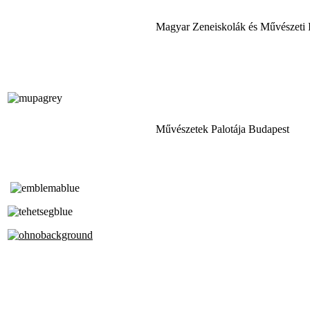
Magyar Zeneiskolák és Művészeti 
Művészetek Palotája Budapest
Tóth Aladár Zeneiskola
Alapfokú Művészeti Iskola
Az Oktatási Hivatal Bázisintézménye
Akkreditált Kiváló Tehetségpont
A Liszt Ferenc Zeneművészeti Egyetem
a Debreceni Egyetem és a
Pécsi Tudományegyetem Partneriskolája