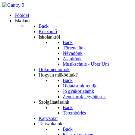
Főoldal
Iskolánk
Back
Köszöntő
Iskolánkról
Back
Történetünk
Névadónk
Alapítónk
Musikschule - Über Uns
Dokumentumok
Hogyan működünk?
Back
Oktatásunk rendje
Jó gyakorlataink
Zenekarok, együttesek
Szolgáltatásaink
Back
Terembérlés
Kapcsolat
Tanszakaink
Back
Klasszikus zene