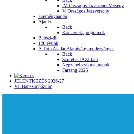
Back
IV. Országos Jazz-zenei Verseny
V. Országos Jazzverseny
Eseménynaptár
Ajánló
Back
Koncertek, programok
Babszi-díj
120 évünk
A Tóth Aladár Alapítvány rendezvényei
Back
Szüret a TAZI-ban
Népzenei szakmai napok
Farsang 2025
JELENTKEZÉS 2026-27
VI. Babszimpózium