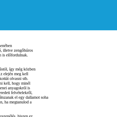
zenében
ő, illetve zengőhúros
 is előfordulnak.
ástól, így még közben
Az elején meg kell
ottát olvasni stb.
ni kell, hogy minél
enei anyagokról is
edeti felvételekről,
átszanak el egy dallamot soha
en, ha megtanulod a
razenélés, hiszen ez