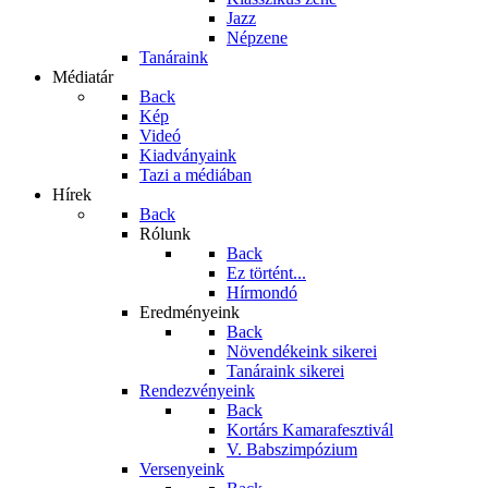
Jazz
Népzene
Tanáraink
Médiatár
Back
Kép
Videó
Kiadványaink
Tazi a médiában
Hírek
Back
Rólunk
Back
Ez történt...
Hírmondó
Eredményeink
Back
Növendékeink sikerei
Tanáraink sikerei
Rendezvényeink
Back
Kortárs Kamarafesztivál
V. Babszimpózium
Versenyeink