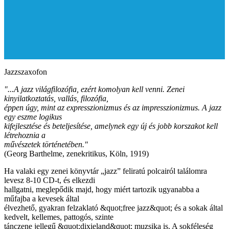
Jazzszaxofon
"...A jazz világfilozófia, ezért komolyan kell venni. Zenei
kinyilatkoztatás, vallás, filozófia,
éppen úgy, mint az expresszionizmus és az impresszionizmus. A jazz
egy eszme logikus
kifejlesztése és beteljesítése, amelynek egy új és jobb korszakot kell
létrehoznia a
művészetek történetében."
(Georg Barthelme, zenekritikus, Köln, 1919)
Ha valaki egy zenei könyvtár „jazz” feliratú polcairól találomra
levesz 8-10 CD-t, és elkezdi
hallgatni, meglepődik majd, hogy miért tartozik ugyanabba a
műfajba a kevesek által
élvezhető, gyakran felzaklató &quot;free jazz&quot; és a sokak által
kedvelt, kellemes, pattogós, szinte
tánczene jellegű &quot;dixieland&quot; muzsika is. A sokféleség