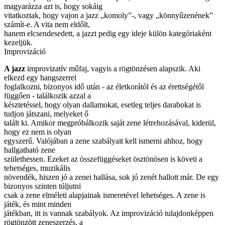
magyarázza azt is, hogy sokáig
vitatkoztak, hogy vajon a jazz „komoly”-, vagy „könnyűzenének”
számít-e. A vita nem eldőlt,
hanem elcsendesedett, a jazzt pedig egy ideje külön kategóriaként
kezeljük.
Improvizáció
A jazz
improvizatív műfaj, vagyis a rögtönzésen alapszik. Aki
elkezd egy hangszerrel
foglalkozni, bizonyos idő után - az életkorától és az érettségétől
függően - találkozik azzal a
késztetéssel, hogy olyan dallamokat, esetleg teljes darabokat is
tudjon játszani, melyeket ő
talált ki. Amikor megpróbálkozik saját zene létrehozásával, kiderül,
hogy ez nem is olyan
egyszerű. Valójában a zene szabályait kell ismerni ahhoz, hogy
hallgatható zene
születhessen. Ezeket az összefüggéseket ösztönösen is követi a
tehetséges, muzikális
növendék, hiszen jó a zenei hallása, sok jó zenét hallott már. De egy
bizonyos szinten túljutni
csak a zene elméleti alapjainak ismeretével lehetséges. A zene is
játék, és mint minden
játékban, itt is vannak szabályok. Az improvizáció tulajdonképpen
rögtönzött zeneszerzés, a