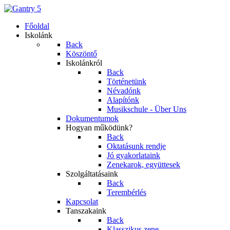
Főoldal
Iskolánk
Back
Köszöntő
Iskolánkról
Back
Történetünk
Névadónk
Alapítónk
Musikschule - Über Uns
Dokumentumok
Hogyan működünk?
Back
Oktatásunk rendje
Jó gyakorlataink
Zenekarok, együttesek
Szolgáltatásaink
Back
Terembérlés
Kapcsolat
Tanszakaink
Back
Klasszikus zene