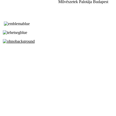
Művészetek Palotája Budapest
Tóth Aladár Zeneiskola
Alapfokú Művészeti Iskola
Az Oktatási Hivatal Bázisintézménye
Akkreditált Kiváló Tehetségpont
A Liszt Ferenc Zeneművészeti Egyetem
a Debreceni Egyetem és a
Pécsi Tudományegyetem Partneriskolája