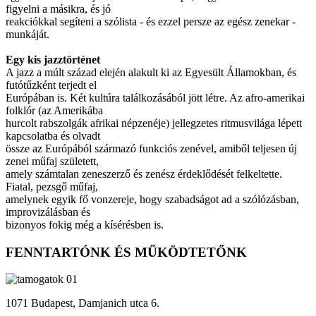
figyelni a másikra, és jó
reakciókkal segíteni a szólista - és ezzel persze az egész zenekar -
munkáját.
Egy kis jazztörténet
A jazz a múlt század elején alakult ki az Egyesült Államokban, és
futótűzként terjedt el
Európában is. Két kultúra találkozásából jött létre. Az afro-amerikai
folklór (az Amerikába
hurcolt rabszolgák afrikai népzenéje) jellegzetes ritmusvilága lépett
kapcsolatba és olvadt
össze az Európából származó funkciós zenével, amiből teljesen új
zenei műfaj született,
amely számtalan zeneszerző és zenész érdeklődését felkeltette.
Fiatal, pezsgő műfaj,
amelynek egyik fő vonzereje, hogy szabadságot ad a szólózásban,
improvizálásban és
bizonyos fokig még a kísérésben is.
FENNTARTÓNK ÉS MŰKÖDTETŐNK
1071 Budapest, Damjanich utca 6.