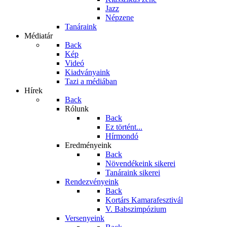
Jazz
Népzene
Tanáraink
Médiatár
Back
Kép
Videó
Kiadványaink
Tazi a médiában
Hírek
Back
Rólunk
Back
Ez történt...
Hírmondó
Eredményeink
Back
Növendékeink sikerei
Tanáraink sikerei
Rendezvényeink
Back
Kortárs Kamarafesztivál
V. Babszimpózium
Versenyeink