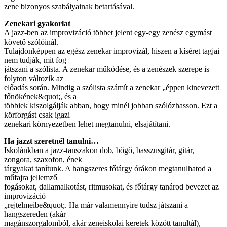
zene bizonyos szabályainak betartásával.
Zenekari gyakorlat
A jazz-ben az improvizáció többet jelent egy-egy zenész egymást
követő szólóinál.
Tulajdonképpen az egész zenekar improvizál, hiszen a kíséret tagjai
nem tudják, mit fog
játszani a szólista. A zenekar működése, és a zenészek szerepe is
folyton változik az
előadás során. Mindig a szólista számít a zenekar „éppen kinevezett
főnökének&quot;, és a
többiek kiszolgálják abban, hogy minél jobban szólózhasson. Ezt a
körforgást csak igazi
zenekari környezetben lehet megtanulni, elsajátítani.
Ha jazzt szeretnél tanulni…
Iskolánkban a jazz-tanszakon dob, bőgő, basszusgitár, gitár,
zongora, szaxofon, ének
tárgyakat tanítunk. A hangszeres főtárgy órákon megtanulhatod a
műfajra jellemző
fogásokat, dallamalkotást, ritmusokat, és főtárgy tanárod bevezet az
improvizáció
„rejtelmeibe&quot;. Ha már valamennyire tudsz játszani a
hangszereden (akár
magánszorgalomból, akár zeneiskolai keretek között tanultál),