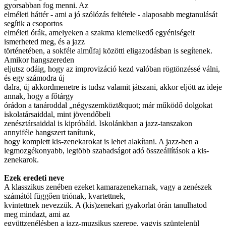
gyorsabban fog menni. Az
elméleti háttér - ami a jó szólózás feltétele - alaposabb megtanulását
segítik a csoportos
elméleti órák, amelyeken a szakma kiemelkedő egyéniségeit
ismerheted meg, és a jazz
történetében, a sokféle alműfaj közötti eligazodásban is segítenek.
Amikor hangszereden
eljutsz odáig, hogy az improvizáció kezd valóban rögtönzéssé válni,
és egy számodra új
dalra, új akkordmenetre is tudsz valamit játszani, akkor eljött az ideje
annak, hogy a főtárgy
órádon a tanároddal „négyszemközt&quot; már működő dolgokat
iskolatársaiddal, mint jövendőbeli
zenésztársaiddal is kipróbáld. Iskolánkban a jazz-tanszakon
annyiféle hangszert tanítunk,
hogy komplett kis-zenekarokat is lehet alakítani. A jazz-ben a
legmozgékonyabb, legtöbb szabadságot adó összeállítások a kis-
zenekarok.
Ezek eredeti neve
A klasszikus zenében ezeket kamarazenekarnak, vagy a zenészek
számától függően triónak, kvartettnek,
kvintettnek nevezzük. A (kis)zenekari gyakorlat órán tanulhatod
meg mindazt, ami az
együttzenélésben a jazz-muzsikus szerepe, vagyis szüntelenül