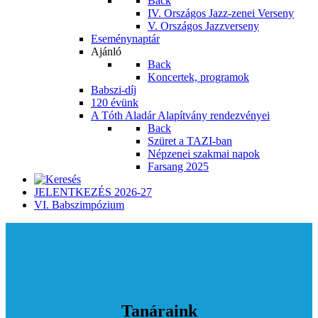
Back
IV. Országos Jazz-zenei Verseny
V. Országos Jazzverseny
Eseménynaptár
Ajánló
Back
Koncertek, programok
Babszi-díj
120 évünk
A Tóth Aladár Alapítvány rendezvényei
Back
Szüret a TAZI-ban
Népzenei szakmai napok
Farsang 2025
JELENTKEZÉS 2026-27
VI. Babszimpózium
Tanáraink