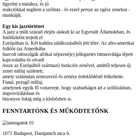
figyelni a másikra, és jó
reakciókkal segíteni a szólista - és ezzel persze az egész zenekar -
munkáját.
Egy kis jazztörténet
A jazz a múlt század elején alakult ki az Egyesült Államokban, és
futótűzként terjedt el
Európában is. Két kultúra találkozásából jött létre. Az afro-amerikai
folklór (az Amerikába
hurcolt rabszolgák afrikai népzenéje) jellegzetes ritmusvilága lépett
kapcsolatba és olvadt
össze az Európából származó funkciós zenével, amiből teljesen új
zenei műfaj született,
amely számtalan zeneszerző és zenész érdeklődését felkeltette.
Fiatal, pezsgő műfaj,
amelynek egyik fő vonzereje, hogy szabadságot ad a szólózásban,
improvizálásban és
bizonyos fokig még a kísérésben is.
FENNTARTÓNK ÉS MŰKÖDTETŐNK
1071 Budapest, Damjanich utca 6.