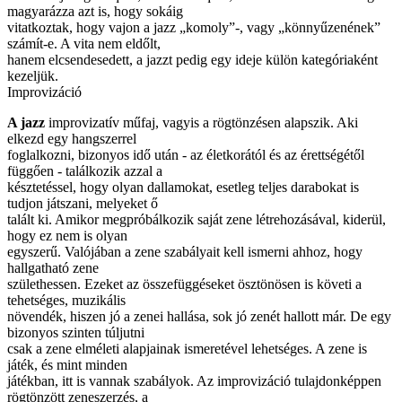
magyarázza azt is, hogy sokáig
vitatkoztak, hogy vajon a jazz „komoly”-, vagy „könnyűzenének”
számít-e. A vita nem eldőlt,
hanem elcsendesedett, a jazzt pedig egy ideje külön kategóriaként
kezeljük.
Improvizáció
A jazz
improvizatív műfaj, vagyis a rögtönzésen alapszik. Aki
elkezd egy hangszerrel
foglalkozni, bizonyos idő után - az életkorától és az érettségétől
függően - találkozik azzal a
késztetéssel, hogy olyan dallamokat, esetleg teljes darabokat is
tudjon játszani, melyeket ő
talált ki. Amikor megpróbálkozik saját zene létrehozásával, kiderül,
hogy ez nem is olyan
egyszerű. Valójában a zene szabályait kell ismerni ahhoz, hogy
hallgatható zene
születhessen. Ezeket az összefüggéseket ösztönösen is követi a
tehetséges, muzikális
növendék, hiszen jó a zenei hallása, sok jó zenét hallott már. De egy
bizonyos szinten túljutni
csak a zene elméleti alapjainak ismeretével lehetséges. A zene is
játék, és mint minden
játékban, itt is vannak szabályok. Az improvizáció tulajdonképpen
rögtönzött zeneszerzés, a