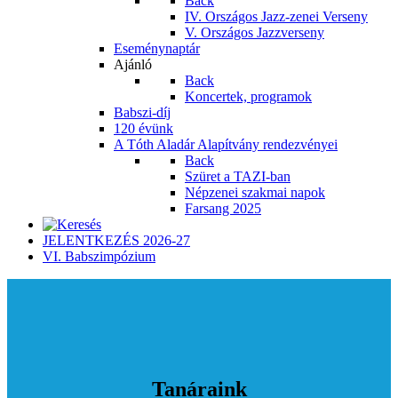
Back
IV. Országos Jazz-zenei Verseny
V. Országos Jazzverseny
Eseménynaptár
Ajánló
Back
Koncertek, programok
Babszi-díj
120 évünk
A Tóth Aladár Alapítvány rendezvényei
Back
Szüret a TAZI-ban
Népzenei szakmai napok
Farsang 2025
JELENTKEZÉS 2026-27
VI. Babszimpózium
Tanáraink