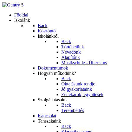
Főoldal
Iskolánk
Back
Köszöntő
Iskolánkról
Back
Történetünk
Névadónk
Alapítónk
Musikschule - Über Uns
Dokumentumok
Hogyan működünk?
Back
Oktatásunk rendje
Jó gyakorlataink
Zenekarok, együttesek
Szolgáltatásaink
Back
Terembérlés
Kapcsolat
Tanszakaink
Back
Klasszikus zene