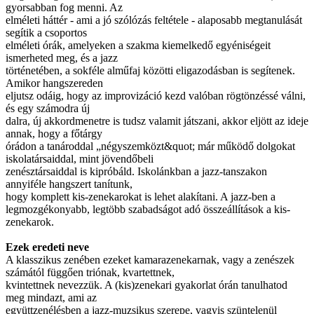
gyorsabban fog menni. Az
elméleti háttér - ami a jó szólózás feltétele - alaposabb megtanulását
segítik a csoportos
elméleti órák, amelyeken a szakma kiemelkedő egyéniségeit
ismerheted meg, és a jazz
történetében, a sokféle alműfaj közötti eligazodásban is segítenek.
Amikor hangszereden
eljutsz odáig, hogy az improvizáció kezd valóban rögtönzéssé válni,
és egy számodra új
dalra, új akkordmenetre is tudsz valamit játszani, akkor eljött az ideje
annak, hogy a főtárgy
órádon a tanároddal „négyszemközt&quot; már működő dolgokat
iskolatársaiddal, mint jövendőbeli
zenésztársaiddal is kipróbáld. Iskolánkban a jazz-tanszakon
annyiféle hangszert tanítunk,
hogy komplett kis-zenekarokat is lehet alakítani. A jazz-ben a
legmozgékonyabb, legtöbb szabadságot adó összeállítások a kis-
zenekarok.
Ezek eredeti neve
A klasszikus zenében ezeket kamarazenekarnak, vagy a zenészek
számától függően triónak, kvartettnek,
kvintettnek nevezzük. A (kis)zenekari gyakorlat órán tanulhatod
meg mindazt, ami az
együttzenélésben a jazz-muzsikus szerepe, vagyis szüntelenül