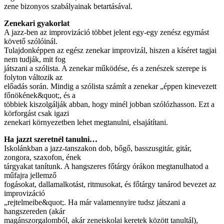
zene bizonyos szabályainak betartásával.
Zenekari gyakorlat
A jazz-ben az improvizáció többet jelent egy-egy zenész egymást
követő szólóinál.
Tulajdonképpen az egész zenekar improvizál, hiszen a kíséret tagjai
nem tudják, mit fog
játszani a szólista. A zenekar működése, és a zenészek szerepe is
folyton változik az
előadás során. Mindig a szólista számít a zenekar „éppen kinevezett
főnökének&quot;, és a
többiek kiszolgálják abban, hogy minél jobban szólózhasson. Ezt a
körforgást csak igazi
zenekari környezetben lehet megtanulni, elsajátítani.
Ha jazzt szeretnél tanulni…
Iskolánkban a jazz-tanszakon dob, bőgő, basszusgitár, gitár,
zongora, szaxofon, ének
tárgyakat tanítunk. A hangszeres főtárgy órákon megtanulhatod a
műfajra jellemző
fogásokat, dallamalkotást, ritmusokat, és főtárgy tanárod bevezet az
improvizáció
„rejtelmeibe&quot;. Ha már valamennyire tudsz játszani a
hangszereden (akár
magánszorgalomból, akár zeneiskolai keretek között tanultál),