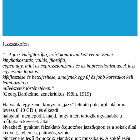
Jazzszaxofon
"...A jazz világfilozófia, ezért komolyan kell venni. Zenei
kinyilatkoztatás, vallás, filozófia,
éppen úgy, mint az expresszionizmus és az impresszionizmus. A jazz
egy eszme logikus
kifejlesztése és beteljesítése, amelynek egy új és jobb korszakot kell
létrehoznia a
művészetek történetében."
(Georg Barthelme, zenekritikus, Köln, 1919)
Ha valaki egy zenei könyvtár „jazz” feliratú polcairól találomra
levesz 8-10 CD-t, és elkezdi
hallgatni, meglepődik majd, hogy miért tartozik ugyanabba a
műfajba a kevesek által
élvezhető, gyakran felzaklató &quot;free jazz&quot; és a sokak által
kedvelt, kellemes, pattogós, szinte
tánczene jellegű &quot;dixieland&quot; muzsika is. A sokféleség