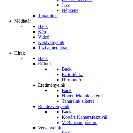
Jazz
Népzene
Tanáraink
Médiatár
Back
Kép
Videó
Kiadványaink
Tazi a médiában
Hírek
Back
Rólunk
Back
Ez történt...
Hírmondó
Eredményeink
Back
Növendékeink sikerei
Tanáraink sikerei
Rendezvényeink
Back
Kortárs Kamarafesztivál
V. Babszimpózium
Versenyeink