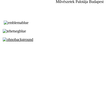
Művészetek Palotája Budapest
Tóth Aladár Zeneiskola
Alapfokú Művészeti Iskola
Az Oktatási Hivatal Bázisintézménye
Akkreditált Kiváló Tehetségpont
A Liszt Ferenc Zeneművészeti Egyetem
a Debreceni Egyetem és a
Pécsi Tudományegyetem Partneriskolája