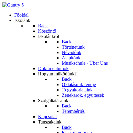
Főoldal
Iskolánk
Back
Köszöntő
Iskolánkról
Back
Történetünk
Névadónk
Alapítónk
Musikschule - Über Uns
Dokumentumok
Hogyan működünk?
Back
Oktatásunk rendje
Jó gyakorlataink
Zenekarok, együttesek
Szolgáltatásaink
Back
Terembérlés
Kapcsolat
Tanszakaink
Back
Klasszikus zene