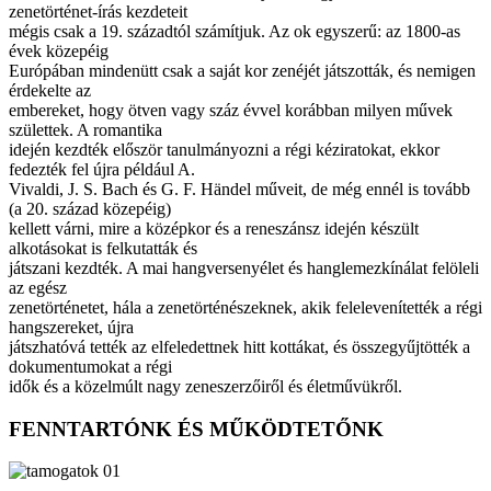
zenetörténet-írás kezdeteit
mégis csak a 19. századtól számítjuk. Az ok egyszerű: az 1800-as
évek közepéig
Európában mindenütt csak a saját kor zenéjét játszották, és nemigen
érdekelte az
embereket, hogy ötven vagy száz évvel korábban milyen művek
születtek. A romantika
idején kezdték először tanulmányozni a régi kéziratokat, ekkor
fedezték fel újra például A.
Vivaldi, J. S. Bach és G. F. Händel műveit, de még ennél is tovább
(a 20. század közepéig)
kellett várni, mire a középkor és a reneszánsz idején készült
alkotásokat is felkutatták és
játszani kezdték. A mai hangversenyélet és hanglemezkínálat felöleli
az egész
zenetörténetet, hála a zenetörténészeknek, akik felelevenítették a régi
hangszereket, újra
játszhatóvá tették az elfeledettnek hitt kottákat, és összegyűjtötték a
dokumentumokat a régi
idők és a közelmúlt nagy zeneszerzőiről és életművükről.
FENNTARTÓNK ÉS MŰKÖDTETŐNK