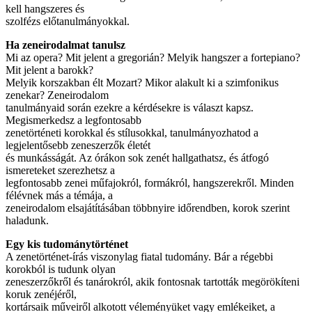
kell hangszeres és
szolfézs előtanulmányokkal.
Ha zeneirodalmat tanulsz
Mi az opera? Mit jelent a gregorián? Melyik hangszer a fortepiano?
Mit jelent a barokk?
Melyik korszakban élt Mozart? Mikor alakult ki a szimfonikus
zenekar? Zeneirodalom
tanulmányaid során ezekre a kérdésekre is választ kapsz.
Megismerkedsz a legfontosabb
zenetörténeti korokkal és stílusokkal, tanulmányozhatod a
legjelentősebb zeneszerzők életét
és munkásságát. Az órákon sok zenét hallgathatsz, és átfogó
ismereteket szerezhetsz a
legfontosabb zenei műfajokról, formákról, hangszerekről. Minden
félévnek más a témája, a
zeneirodalom elsajátításában többnyire időrendben, korok szerint
haladunk.
Egy kis tudománytörténet
A zenetörténet-írás viszonylag fiatal tudomány. Bár a régebbi
korokból is tudunk olyan
zeneszerzőkről és tanárokról, akik fontosnak tartották megörökíteni
koruk zenéjéről,
kortársaik műveiről alkotott véleményüket vagy emlékeiket, a