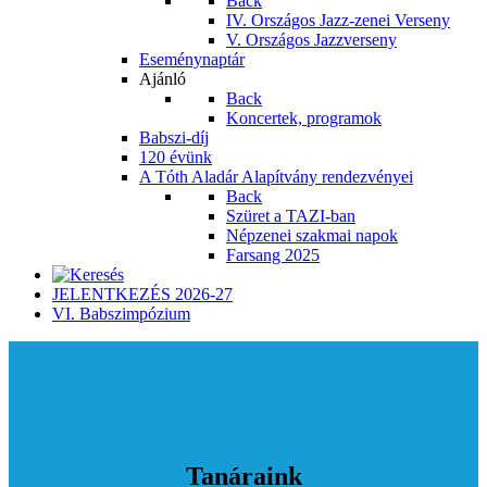
Back
IV. Országos Jazz-zenei Verseny
V. Országos Jazzverseny
Eseménynaptár
Ajánló
Back
Koncertek, programok
Babszi-díj
120 évünk
A Tóth Aladár Alapítvány rendezvényei
Back
Szüret a TAZI-ban
Népzenei szakmai napok
Farsang 2025
JELENTKEZÉS 2026-27
VI. Babszimpózium
Tanáraink