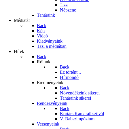
Jazz
Népzene
Tanáraink
Médiatár
Back
Kép
Videó
Kiadványaink
Tazi a médiában
Hírek
Back
Rólunk
Back
Ez történt...
Hírmondó
Eredményeink
Back
Növendékeink sikerei
Tanáraink sikerei
Rendezvényeink
Back
Kortárs Kamarafesztivál
V. Babszimpózium
Versenyeink