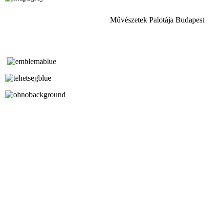
Művészetek Palotája Budapest
Tóth Aladár Zeneiskola
Alapfokú Művészeti Iskola
Az Oktatási Hivatal Bázisintézménye
Akkreditált Kiváló Tehetségpont
A Liszt Ferenc Zeneművészeti Egyetem
a Debreceni Egyetem és a
Pécsi Tudományegyetem Partneriskolája