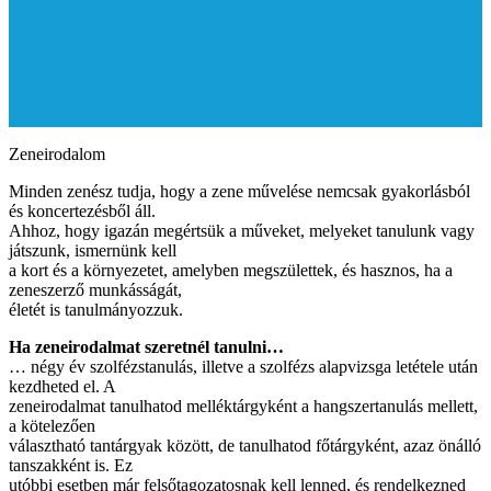
Zeneirodalom
Minden zenész tudja, hogy a zene művelése nemcsak gyakorlásból
és koncertezésből áll.
Ahhoz, hogy igazán megértsük a műveket, melyeket tanulunk vagy
játszunk, ismernünk kell
a kort és a környezetet, amelyben megszülettek, és hasznos, ha a
zeneszerző munkásságát,
életét is tanulmányozzuk.
Ha zeneirodalmat szeretnél tanulni…
… négy év szolfézstanulás, illetve a szolfézs alapvizsga letétele után
kezdheted el. A
zeneirodalmat tanulhatod melléktárgyként a hangszertanulás mellett,
a kötelezően
választható tantárgyak között, de tanulhatod főtárgyként, azaz önálló
tanszakként is. Ez
utóbbi esetben már felsőtagozatosnak kell lenned, és rendelkezned