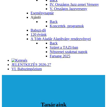
Back
IV. Országos Jazz-zenei Verseny
V. Országos Jazzverseny
Eseménynaptár
Ajánló
Back
Koncertek, programok
Babszi-díj
120 évünk
A Tóth Aladár Alapítvány rendezvényei
Back
Szüret a TAZI-ban
Népzenei szakmai napok
Farsang 2025
JELENTKEZÉS 2026-27
VI. Babszimpózium
Tanáraink