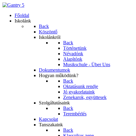
Főoldal
Iskolánk
Back
Köszöntő
Iskolánkról
Back
Történetünk
Névadónk
Alapítónk
Musikschule - Über Uns
Dokumentumok
Hogyan működünk?
Back
Oktatásunk rendje
Jó gyakorlataink
Zenekarok, együttesek
Szolgáltatásaink
Back
Terembérlés
Kapcsolat
Tanszakaink
Back
Klasszikus zene