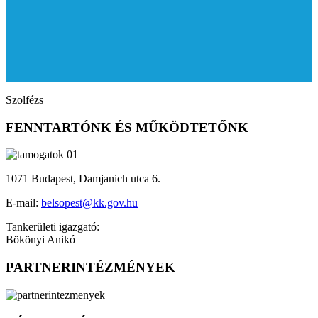
Szolfézs
FENNTARTÓNK ÉS MŰKÖDTETŐNK
1071 Budapest, Damjanich utca 6.
E-mail:
belsopest@kk.gov.hu
Tankerületi igazgató:
Bökönyi Anikó
PARTNERINTÉZMÉNYEK