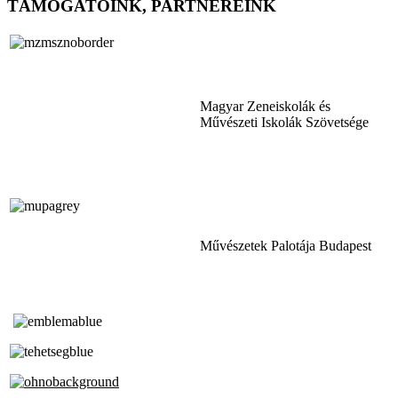
TÁMOGATÓINK, PARTNEREINK
Magyar Zeneiskolák és
Művészeti Iskolák Szövetsége
Művészetek Palotája Budapest
Tóth Aladár Zeneiskola
Alapfokú Művészeti Iskola
Az Oktatási Hivatal Bázisintézménye
Akkreditált Kiváló Tehetségpont