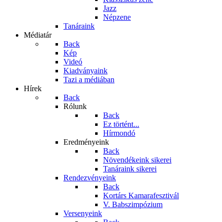
Jazz
Népzene
Tanáraink
Médiatár
Back
Kép
Videó
Kiadványaink
Tazi a médiában
Hírek
Back
Rólunk
Back
Ez történt...
Hírmondó
Eredményeink
Back
Növendékeink sikerei
Tanáraink sikerei
Rendezvényeink
Back
Kortárs Kamarafesztivál
V. Babszimpózium
Versenyeink